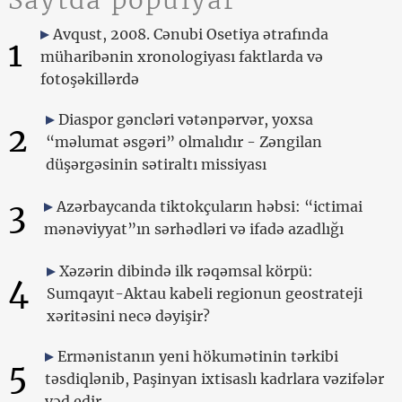
Avqust, 2008. Cənubi Osetiya ətrafında
1
müharibənin xronologiyası faktlarda və
fotoşəkillərdə
Diaspor gəncləri vətənpərvər, yoxsa
2
“məlumat əsgəri” olmalıdır - Zəngilan
düşərgəsinin sətiraltı missiyası
3
Azərbaycanda tiktokçuların həbsi: “ictimai
mənəviyyat”ın sərhədləri və ifadə azadlığı
Xəzərin dibində ilk rəqəmsal körpü:
4
Sumqayıt-Aktau kabeli regionun geostrateji
xəritəsini necə dəyişir?
Ermənistanın yeni hökumətinin tərkibi
5
təsdiqlənib, Paşinyan ixtisaslı kadrlara vəzifələr
vəd edir