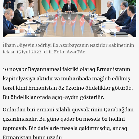
İlham Əliyevin sədrliyi ilə Azərbaycanın Nazirlər Kabinetinin
iclası. 15 iyul 2022-ci il. Foto: AzərTAc
10 noyabr Bəyannaməsi faktiki olaraq Ermənistanın
kapitulyasiya aktıdır və müharibədə məğlub edilmiş
tərəf kimi Ermənistan öz üzərinə öhdəliklər götürüb.
Bu öhdəliklər orada açıq-aydın göstərilir.
Onlardan biri erməni silahlı qüvvələrinin Qarabağdan
çıxarılmasıdır. Bu günə qədər bu məsələ öz həllini
tapmayıb. Biz dəfələrlə məsələ qaldırmışdıq, ancaq
Ermənistan bunu uzadır.