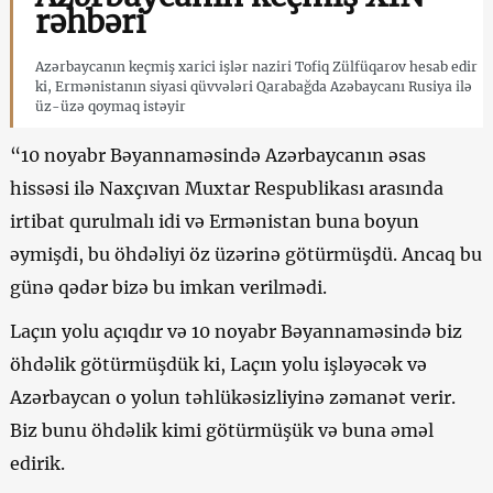
rəhbəri
Azərbaycanın keçmiş xarici işlər naziri Tofiq Zülfüqarov hesab edir
ki, Ermənistanın siyasi qüvvələri Qarabağda Azəbaycanı Rusiya ilə
üz-üzə qoymaq istəyir
“10 noyabr Bəyannaməsində Azərbaycanın əsas
hissəsi ilə Naxçıvan Muxtar Respublikası arasında
irtibat qurulmalı idi və Ermənistan buna boyun
əymişdi, bu öhdəliyi öz üzərinə götürmüşdü. Ancaq bu
günə qədər bizə bu imkan verilmədi.
Laçın yolu açıqdır və 10 noyabr Bəyannaməsində biz
öhdəlik götürmüşdük ki, Laçın yolu işləyəcək və
Azərbaycan o yolun təhlükəsizliyinə zəmanət verir.
Biz bunu öhdəlik kimi götürmüşük və buna əməl
edirik.