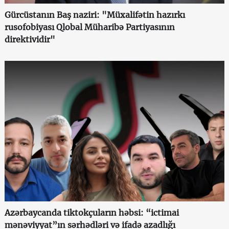
Gürcüstanın Baş naziri: "Müxalifətin hazırkı
rusofobiyası Qlobal Müharibə Partiyasının
direktividir"
Azərbaycanda tiktokçuların həbsi: “ictimai
mənəviyyat”ın sərhədləri və ifadə azadlığı