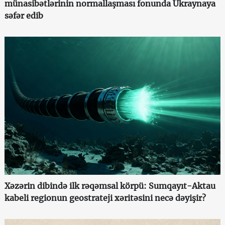
münasibətlərinin normallaşması fonunda Ukraynaya
səfər edib
Xəzərin dibində ilk rəqəmsal körpü: Sumqayıt-Aktau
kabeli regionun geostrateji xəritəsini necə dəyişir?