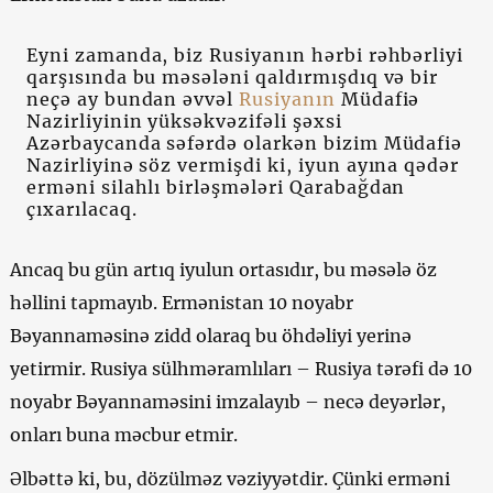
Eyni zamanda, biz Rusiyanın hərbi rəhbərliyi
qarşısında bu məsələni qaldırmışdıq və bir
neçə ay bundan əvvəl
Rusiyanın
Müdafiə
Nazirliyinin yüksəkvəzifəli şəxsi
Azərbaycanda səfərdə olarkən bizim Müdafiə
Nazirliyinə söz vermişdi ki, iyun ayına qədər
erməni silahlı birləşmələri Qarabağdan
çıxarılacaq.
Ancaq bu gün artıq iyulun ortasıdır, bu məsələ öz
həllini tapmayıb. Ermənistan 10 noyabr
Bəyannaməsinə zidd olaraq bu öhdəliyi yerinə
yetirmir. Rusiya sülhməramlıları – Rusiya tərəfi də 10
noyabr Bəyannaməsini imzalayıb – necə deyərlər,
onları buna məcbur etmir.
Əlbəttə ki, bu, dözülməz vəziyyətdir. Çünki erməni