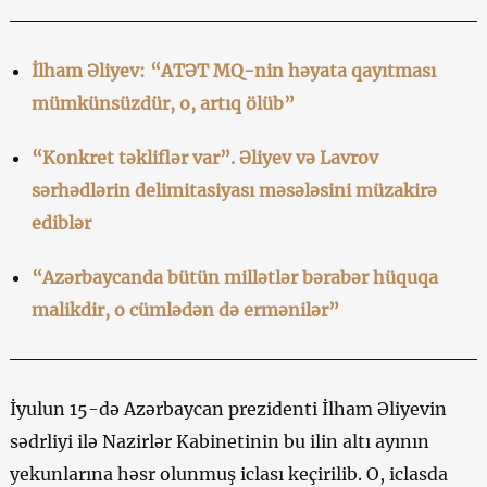
İlham Əliyev: “ATƏT MQ-nin həyata qayıtması
mümkünsüzdür, o, artıq ölüb”
“Konkret təkliflər var”. Əliyev və Lavrov
sərhədlərin delimitasiyası məsələsini müzakirə
ediblər
“Azərbaycanda bütün millətlər bərabər hüquqa
malikdir, o cümlədən də ermənilər”
İyulun 15-də Azərbaycan prezidenti İlham Əliyevin
sədrliyi ilə Nazirlər Kabinetinin bu ilin altı ayının
yekunlarına həsr olunmuş iclası keçirilib. O, iclasda