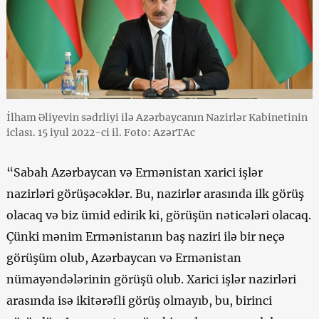
İlham Əliyevin sədrliyi ilə Azərbaycanın Nazirlər Kabinetinin
iclası. 15 iyul 2022-ci il. Foto: AzərTAc
“Sabah Azərbaycan və Ermənistan xarici işlər
nazirləri görüşəcəklər. Bu, nazirlər arasında ilk görüş
olacaq və biz ümid edirik ki, görüşün nəticələri olacaq.
Çünki mənim Ermənistanın baş naziri ilə bir neçə
görüşüm olub, Azərbaycan və Ermənistan
nümayəndələrinin görüşü olub. Xarici işlər nazirləri
arasında isə ikitərəfli görüş olmayıb, bu, birinci