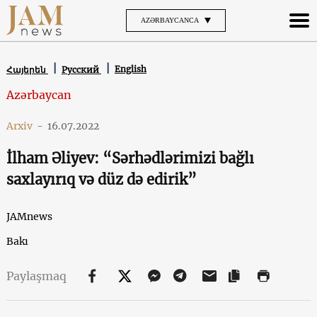
AZƏRBAYCANCA
English
Հայերեն
Русский
Azərbaycan
Arxiv
-
16.07.2022
İlham Əliyev: “Sərhədlərimizi bağlı
saxlayırıq və düz də edirik”
JAMnews
Bakı
Paylaşmaq