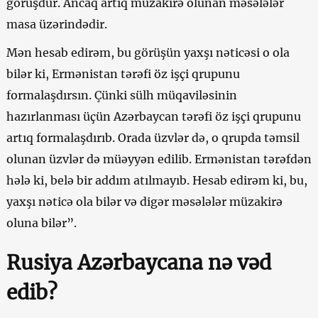
görüşdür. Ancaq artıq müzakirə olunan məsələlər
masa üzərindədir.
Mən hesab edirəm, bu görüşün yaxşı nəticəsi o ola
bilər ki, Ermənistan tərəfi öz işçi qrupunu
formalaşdırsın. Çünki sülh müqaviləsinin
hazırlanması üçün Azərbaycan tərəfi öz işçi qrupunu
artıq formalaşdırıb. Orada üzvlər də, o qrupda təmsil
olunan üzvlər də müəyyən edilib. Ermənistan tərəfdən
hələ ki, belə bir addım atılmayıb. Hesab edirəm ki, bu,
yaxşı nəticə ola bilər və digər məsələlər müzakirə
oluna bilər”.
Rusiya Azərbaycana nə vəd
edib?