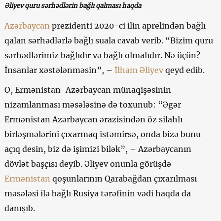
Əliyev quru sərhədlərin bağlı qalması haqda
Azərbaycan
prezidenti 2020-ci ilin aprelindən bağlı
qalan sərhədlərlə bağlı suala cavab verib. “Bizim quru
sərhədlərimiz bağlıdır və bağlı olmalıdır. Nə üçün?
İnsanlar xəstələnməsin”, –
İlham Əliyev
qeyd edib.
O, Ermənistan-Azərbaycan münaqişəsinin
nizamlanması məsələsinə də toxunub: “Əgər
Ermənistan Azərbaycan ərazisindən öz silahlı
birləşmələrini çıxarmaq istəmirsə, onda bizə bunu
açıq desin, biz də işimizi bilək”, – Azərbaycanın
dövlət başçısı deyib. Əliyev onunla görüşdə
Ermənistan
qoşunlarının Qarabağdan çıxarılması
məsələsi ilə bağlı Rusiya tərəfinin vədi haqda da
danışıb.