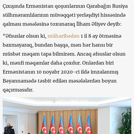
Çıxışında Ermənistan qoşunlarının Qarabağın Rusiya
sülhməramlılarının müvəqqəti yerləşdiyi hissəsində
qalması məsələsinə toxunaraq İlham Əliyev deyib:
“Əfsuslar olsun ki,
müharibədən
1 il 8 ay ötməsinə
baxmayaraq, bundan başqa, mən hər hansı bir
müsbət məqam tapa bilmirəm. Ancaq əfsuslar olsun
ki, mənfi məqamlar daha çoxdur. Onlardan biri
Ermənistanın 10 noyabr 2020-ci ildə imzalanmış
Bəyannamədə təsbit edilən məsələlərdən boyun
qaçırmasıdır.