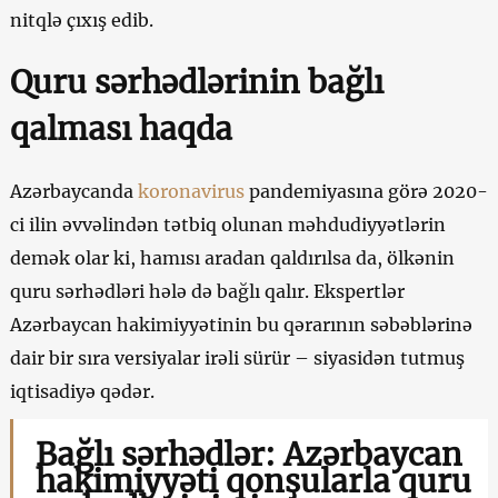
nitqlə çıxış edib.
Quru sərhədlərinin bağlı
qalması haqda
Azərbaycanda
koronavirus
pandemiyasına görə 2020-
ci ilin əvvəlindən tətbiq olunan məhdudiyyətlərin
demək olar ki, hamısı aradan qaldırılsa da, ölkənin
quru sərhədləri hələ də bağlı qalır. Ekspertlər
Azərbaycan hakimiyyətinin bu qərarının səbəblərinə
dair bir sıra versiyalar irəli sürür – siyasidən tutmuş
iqtisadiyə qədər.
Bağlı sərhədlər: Azərbaycan
hakimiyyəti qonşularla quru