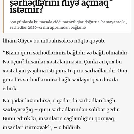
sərhədlərini niyə açmaq
istəmir?
Son günlərdə bu məsələ ciddi narazılıqlar doğurur, bamayaraq ki,
sərhədlər 2020-ci ilin aprelindən bağlanıb
İlham Əliyev bu mübahisələrə nöqtə qoyub.
“Bizim quru sərhədlərimiz bağlıdır və bağlı olmalıdır.
Nə üçün? İnsanlar xəstələnməsin. Çünki ən çox bu
xəstəliyin yayılma istiqaməti quru sərhədləridir. Ona
görə biz sərhədlərimizi bağlı saxlayırıq və düz də
edirik.
Nə qədər lazımdırsa, o qədər də sərhədləri bağlı
saxlayacağıq – quru sərhədlərindən söhbət gedir.
Bunu edirik ki, insanların sağlamlığını qoruyaq,
insanları itirməyək”, – o bildirib.