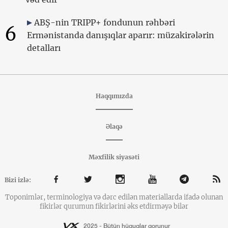
ABŞ-nin TRIPP+ fondunun rəhbəri
6
Ermənistanda danışıqlar aparır: müzakirələrin
detalları
Haqqımızda
Əlaqə
Məxfilik siyasəti
Bizi izlə:
Toponimlər, terminologiya və dərc edilən materiallarda ifadə olunan
fikirlər qurumun fikirlərini əks etdirməyə bilər
2025 - Bütün hüquqlar qorunur