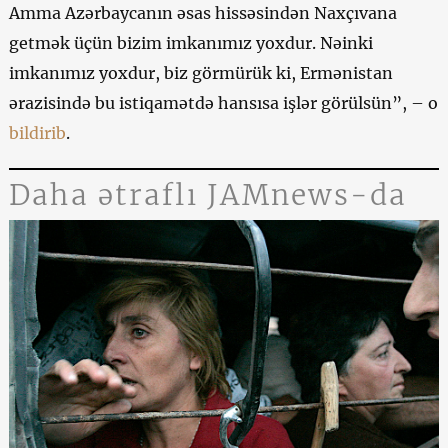
Amma Azərbaycanın əsas hissəsindən Naxçıvana
getmək üçün bizim imkanımız yoxdur. Nəinki
imkanımız yoxdur, biz görmürük ki, Ermənistan
ərazisində bu istiqamətdə hansısa işlər görülsün”, – o
bildirib
.
Daha ətraflı JAMnews-da