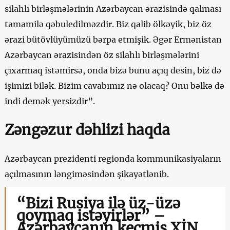
silahlı birləşmələrinin Azərbaycan ərazisində qalması
tamamilə qəbuledilməzdir. Biz qalib ölkəyik, biz öz
ərazi bütövlüyümüzü bərpa etmişik. Əgər Ermənistan
Azərbaycan ərazisindən öz silahlı birləşmələrini
çıxarmaq istəmirsə, onda bizə bunu açıq desin, biz də
işimizi bilək. Bizim cavabımız nə olacaq? Onu bəlkə də
indi demək yersizdir”.
Zəngəzur dəhlizi haqda
Azərbaycan prezidenti regionda kommunikasiyaların
açılmasının ləngiməsindən şikayətlənib.
“Bizi Rusiya ilə üz-üzə
qoymaq istəyirlər” –
Azərbaycanın keçmiş XİN