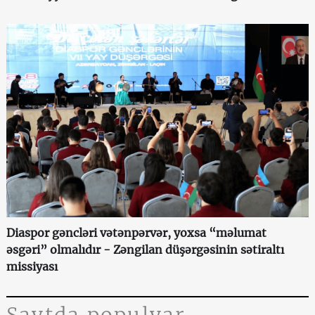
Diaspor gəncləri vətənpərvər, yoxsa “məlumat
əsgəri” olmalıdır - Zəngilan düşərgəsinin sətiraltı
missiyası
Saytda populyar