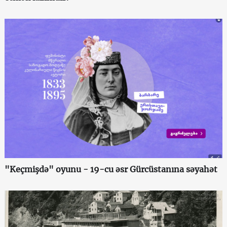
"Keçmişdə" oyunu - 19-cu əsr Gürcüstanına səyahət