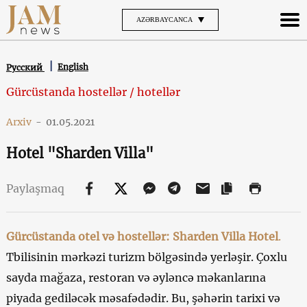
AZƏRBAYCANCA
English
Русский
Gürcüstanda hostellər / hotellər
Arxiv
-
01.05.2021
Hotel "Sharden Villa"
Paylaşmaq
Gürcüstanda otel və hostellər: Sharden Villa Hotel
.
Tbilisinin mərkəzi turizm bölgəsində yerləşir. Çoxlu
sayda mağaza, restoran və əyləncə məkanlarına
piyada gediləcək məsafədədir. Bu, şəhərin tarixi və