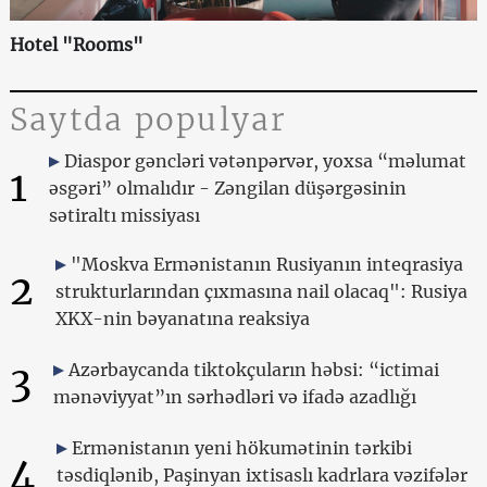
Hotel "Rooms"
Saytda populyar
Diaspor gəncləri vətənpərvər, yoxsa “məlumat
1
əsgəri” olmalıdır - Zəngilan düşərgəsinin
sətiraltı missiyası
"Moskva Ermənistanın Rusiyanın inteqrasiya
2
strukturlarından çıxmasına nail olacaq": Rusiya
XKX-nin bəyanatına reaksiya
3
Azərbaycanda tiktokçuların həbsi: “ictimai
mənəviyyat”ın sərhədləri və ifadə azadlığı
Ermənistanın yeni hökumətinin tərkibi
4
təsdiqlənib, Paşinyan ixtisaslı kadrlara vəzifələr