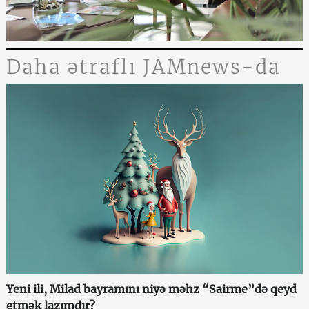
Daha ətraflı JAMnews-da
Yeni ili, Milad bayramını niyə məhz “Sairme”də qeyd
etmək lazımdır?