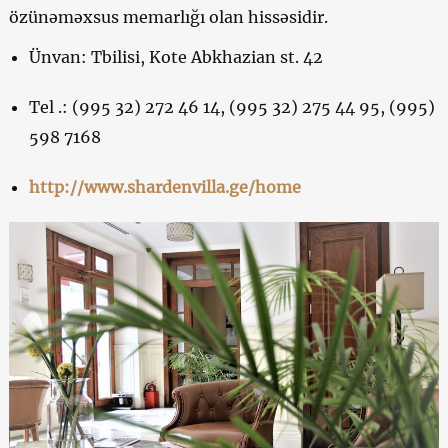
özünəməxsus memarlığı olan hissəsidir.
Ünvan: Tbilisi, Kote Abkhazian st. 42
Tel .: (995 32) 272 46 14, (995 32) 275 44 95, (995)
598 7168
http://www.shardenvilla.ge/home