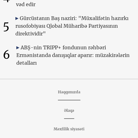
vəd edir
Gürcüstanın Baş naziri: "Müxalifətin hazırkı
5
rusofobiyası Qlobal Müharibə Partiyasının
direktividir"
ABŞ-nin TRIPP+ fondunun rəhbəri
6
Ermənistanda danışıqlar aparır: müzakirələrin
detalları
Haqqımızda
Əlaqə
Məxfilik siyasəti