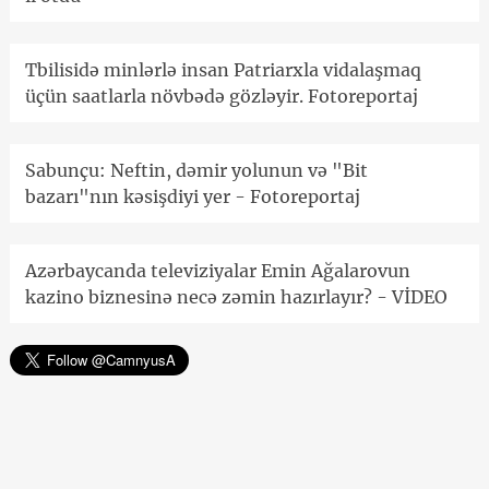
Tbilisidə minlərlə insan Patriarxla vidalaşmaq
üçün saatlarla növbədə gözləyir. Fotoreportaj
Sabunçu: Neftin, dəmir yolunun və "Bit
bazarı"nın kəsişdiyi yer - Fotoreportaj
Azərbaycanda televiziyalar Emin Ağalarovun
kazino biznesinə necə zəmin hazırlayır? - VİDEO