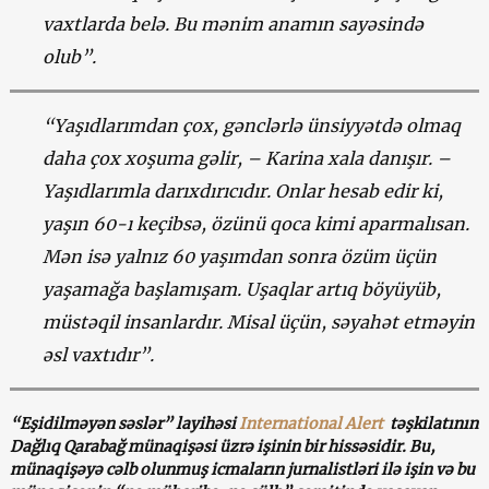
vaxtlarda belə. Bu mənim anamın sayəsində
olub”.
“Yaşıdlarımdan çox, gənclərlə ünsiyyətdə olmaq
daha çox xoşuma gəlir, – Karina xala danışır. –
Yaşıdlarımla darıxdırıcıdır. Onlar hesab edir ki,
yaşın 60-ı keçibsə, özünü qoca kimi aparmalısan.
Mən isə yalnız 60 yaşımdan sonra özüm üçün
yaşamağa başlamışam. Uşaqlar artıq böyüyüb,
müstəqil insanlardır. Misal üçün, səyahət etməyin
əsl vaxtıdır”.
“Eşidilməyən səslər” layihəsi
International Alert
təşkilatının
Dağlıq Qarabağ münaqişəsi üzrə işinin bir hissəsidir. Bu,
münaqişəyə cəlb olunmuş icmaların jurnalistləri ilə işin və bu