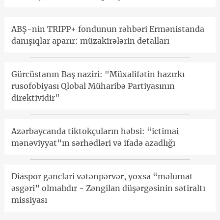
ABŞ-nin TRIPP+ fondunun rəhbəri Ermənistanda
danışıqlar aparır: müzakirələrin detalları
Gürcüstanın Baş naziri: "Müxalifətin hazırkı
rusofobiyası Qlobal Müharibə Partiyasının
direktividir"
Azərbaycanda tiktokçuların həbsi: “ictimai
mənəviyyat”ın sərhədləri və ifadə azadlığı
Diaspor gəncləri vətənpərvər, yoxsa “məlumat
əsgəri” olmalıdır - Zəngilan düşərgəsinin sətiraltı
missiyası