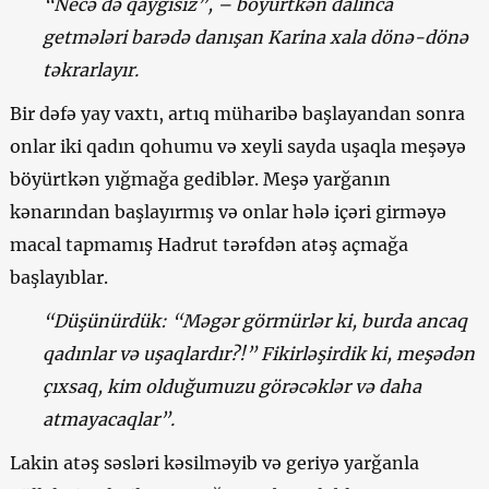
“Necə də qayğısız”, – böyürtkən dalınca
getmələri barədə danışan Karina xala dönə-dönə
təkrarlayır.
Bir dəfə yay vaxtı, artıq müharibə başlayandan sonra
onlar iki qadın qohumu və xeyli sayda uşaqla meşəyə
böyürtkən yığmağa gediblər. Meşə yarğanın
kənarından başlayırmış və onlar hələ içəri girməyə
macal tapmamış Hadrut tərəfdən atəş açmağa
başlayıblar.
“Düşünürdük: “Məgər görmürlər ki, burda ancaq
qadınlar və uşaqlardır?!” Fikirləşirdik ki, meşədən
çıxsaq, kim olduğumuzu görəcəklər və daha
atmayacaqlar”.
Lakin atəş səsləri kəsilməyib və geriyə yarğanla