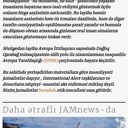
münaqişənin “nə müharibə, nə sülh” şəraitində yaşayan
insanların həyatına necə təsir etdiyini göstərmək üçün
onların birgə səylərinin nəticəsidir. Bu layihə həmin
insanların səslərinin həm öz icmaları daxilində, həm də digər
tərəfin cəmiyyətində eşidilməsinə şərait yaradır və bununla
da düşmən obrazı arxasında gizlənən real insan simalarını
oxuculara göstərməyə imkan verir.
Sözügedən layihə Avropa İttifaqının sayəsində Dağlıq
Qarabağ münaqişəsinin sülh yolu ilə nizamlanması məqsədilə
Avropa Tərəfdaşlığı
(EPNK)
çərçivəsində həyata keçirilir.
Bu səhifədə yerləşdirilən materiallara görə məsuliyyəti
jurnalistlər daşıyır , International Alert təşkilatının və
donorların nöqteyi-nəzərini əks etdirməsi mütləq deyil.
Bizim jurnalistlər
buradakı
etik məcəlləni əsas götürür.
Daha ətraflı JAMnews-da