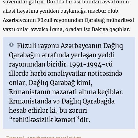
suvenirlər gətirir. Dörddə bir əsr bundan əvvəl onun
ailəsi həyatına yenidən başlamağa məcbur olub.
Azərbaycanın Füzuli rayonundan Qarabağ müharibəsi
vaxtı onlar əvvəlcə İrana, oradan isə Bakıya qaçıblar.
Füzuli rayonu Azərbaycanın Dağlıq
Qarabağın ətrafında yerləşən yeddi
rayonundan biridir. 1991-1994-cü
illərdə hərbi əməliyyatlar nəticəsində
onlar, Dağlıq Qarabağ kimi,
Ermənistanın nəzarəti altına keçiblər.
Ermənistanda və Dağlıq Qarabağda
hesab edirlər ki, bu zəruri
“təhlükəsizlik kəməri”dir.