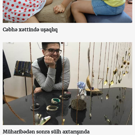
Cəbhə xəttində uşaqlıq
Müharibədən sonra sülh axtarışında