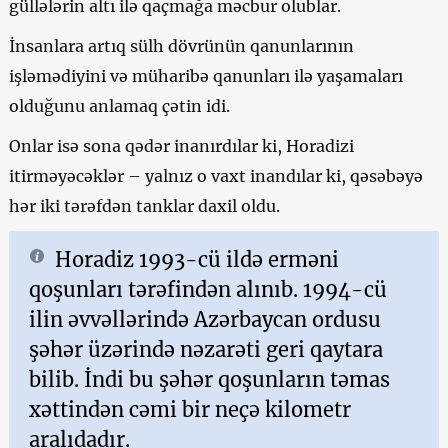
güllələrin altı ilə qaçmağa məcbur olublar.
İnsanlara artıq sülh dövrünün qanunlarının
işləmədiyini və müharibə qanunları ilə yaşamaları
olduğunu anlamaq çətin idi.
Onlar isə sona qədər inanırdılar ki, Horadizi
itirməyəcəklər – yalnız o vaxt inandılar ki, qəsəbəyə
hər iki tərəfdən tanklar daxil oldu.
Horadiz 1993-cü ildə erməni
qoşunları tərəfindən alınıb. 1994-cü
ilin əvvəllərində Azərbaycan ordusu
şəhər üzərində nəzarəti geri qaytara
bilib. İndi bu şəhər qoşunların təmas
xəttindən cəmi bir neçə kilometr
aralıdadır.