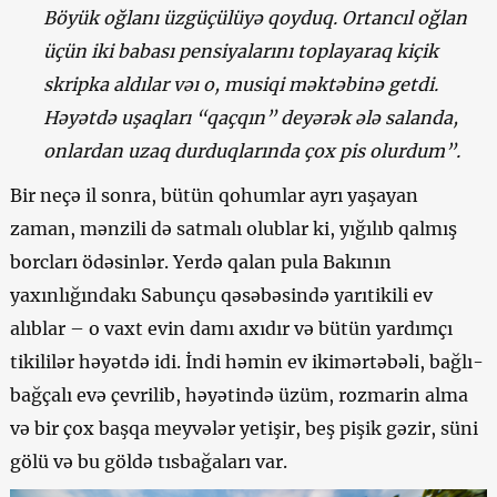
Böyük oğlanı üzgüçülüyə qoyduq. Ortancıl oğlan
üçün iki babası pensiyalarını toplayaraq kiçik
skripka aldılar vəı o, musiqi məktəbinə getdi.
Həyətdə uşaqları “qaçqın” deyərək ələ salanda,
onlardan uzaq durduqlarında çox pis olurdum”.
Bir neçə il sonra, bütün qohumlar ayrı yaşayan
zaman, mənzili də satmalı olublar ki, yığılıb qalmış
borcları ödəsinlər. Yerdə qalan pula Bakının
yaxınlığındakı Sabunçu qəsəbəsində yarıtikili ev
alıblar – o vaxt evin damı axıdır və bütün yardımçı
tikililər həyətdə idi. İndi həmin ev ikimərtəbəli, bağlı-
bağçalı evə çevrilib, həyətində üzüm, rozmarin alma
və bir çox başqa meyvələr yetişir, beş pişik gəzir, süni
gölü və bu göldə tısbağaları var.