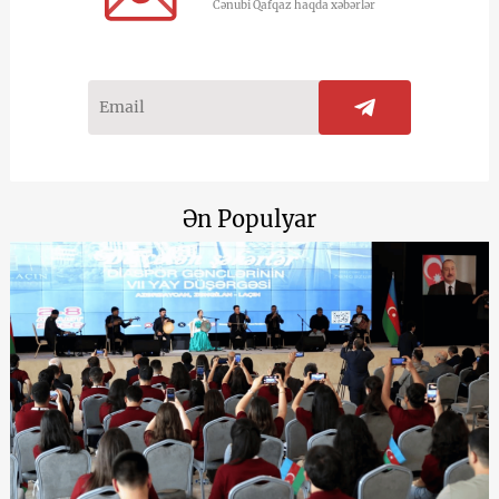
Cənubi Qafqaz haqda xəbərlər
Ən Populyar