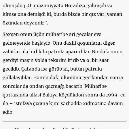
olmuşduq. O, məzuniyyətə Horadizə gəlmişdi və
kimsə ona demişdi ki, burda bizdə bir qız var, yaman
özündən deyəndir”.
Şəxsən onun üçün müharibə əri gecələr evə
gəlməyəndə başlayıb. Onu daxili qoşunların digər
zabitləri ilə birlikdə patrula aparırdılar. Bir dəfə onun
getdiyi maşın yolda təkərini itirib və o, bir saat
gecikib. Çatanda isə görüb ki, bütün patrulu
güllələyiblər. Həmin dəfə ölümünə gecikəndən sonra
sonralar da ondan qaçmağı bacarıb. Müharibə
qurtaranda ailəsi Bakıya köçdükdən sonra da 1999-cu
ilə – istefaya çıxana kimi sərhəddə xidmətinə davam
edib.