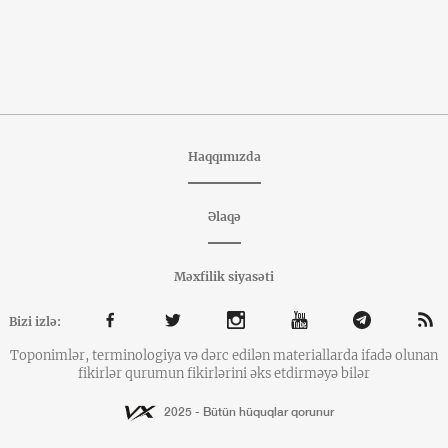
Haqqımızda
Əlaqə
Məxfilik siyasəti
Bizi izlə:
Toponimlər, terminologiya və dərc edilən materiallarda ifadə olunan
fikirlər qurumun fikirlərini əks etdirməyə bilər
2025 - Bütün hüquqlar qorunur