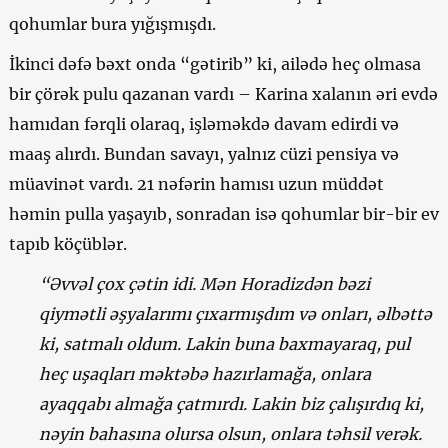
qohumlar bura yığışmışdı.
İkinci dəfə bəxt onda “gətirib” ki, ailədə heç olmasa
bir çörək pulu qazanan vardı – Karina xalanın əri evdə
hamıdan fərqli olaraq, işləməkdə davam edirdi və
maaş alırdı. Bundan savayı, yalnız cüzi pensiya və
müavinət vardı. 21 nəfərin hamısı uzun müddət
həmin pulla yaşayıb, sonradan isə qohumlar bir-bir ev
tapıb köçüblər.
“Əvvəl çox çətin idi. Mən Horadizdən bəzi
qiymətli əşyalarımı çıxarmışdım və onları, əlbəttə
ki, satmalı oldum. Lakin buna baxmayaraq, pul
heç uşaqları məktəbə hazırlamağa, onlara
ayaqqabı almağa çatmırdı. Lakin biz çalışırdıq ki,
nəyin bahasına olursa olsun, onlara təhsil verək.