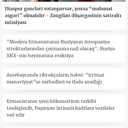
Diaspor gəncləri vətənpərvər, yoxsa “məlumat
əsgəri” olmalıdır - Zəngilan düşərgəsinin sətiraltı
missiyası
"Moskva Ermənistanın Rusiyanın inteqrasiya
strukturlarından çıxmasına nail olacaq": Rusiya
XKX-nin bəyanatına reaksiya
Azərbaycanda tiktokçuların həbsi: “ictimai
mənəviyyat”ın sərhədləri və ifadə azadlığı
Ermənistanın yeni hökumətinin tərkibi
təsdiqlənib, Paşinyan ixtisaslı kadrlara vəzifələr
vəd edir