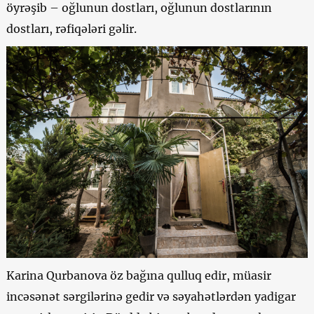
öyrəşib – oğlunun dostları, oğlunun dostlarının
dostları, rəfiqələri gəlir.
Karina Qurbanova öz bağına qulluq edir, müasir
incəsənət sərgilərinə gedir və səyahətlərdən yadigar