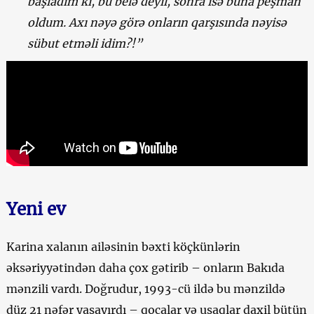
başladım ki, bu belə deyil, sonra isə buna peşman
oldum. Axı nəyə görə onların qarşısında nəyisə
sübut etməli idim?!”
Yeni ev
Karina xalanın ailəsinin bəxti köçkünlərin
əksəriyyətindən daha çox gətirib – onların Bakıda
mənzili vardı. Doğrudur, 1993-cü ildə bu mənzildə
düz 21 nəfər yaşayırdı – qocalar və uşaqlar daxil bütün