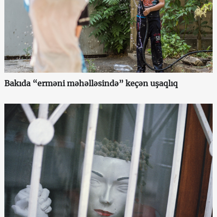
Bakıda “erməni məhəlləsində” keçən uşaqlıq