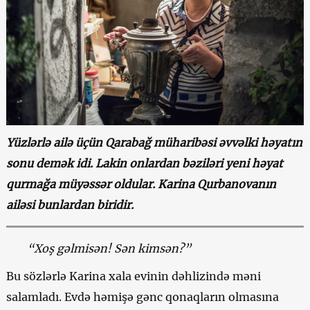
Yüzlərlə ailə üçün Qarabağ müharibəsi əvvəlki həyatın
sonu demək idi. Lakin onlardan bəziləri yeni həyat
qurmağa müyəssər oldular. Karina Qurbanovanın
ailəsi bunlardan biridir.
“Xoş gəlmisən! Sən kimsən?”
Bu sözlərlə Karina xala evinin dəhlizində məni
salamladı. Evdə həmişə gənc qonaqların olmasına