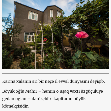
Karina xalanın əri bir neçə il əvvəl dünyasını dəyişib.
Böyük oğlu Mahir – həmin o uşaq vaxtı üzgüçülüyə
gedən oğlan – dənizçidir, kapitanın böyük
köməkçisidir.