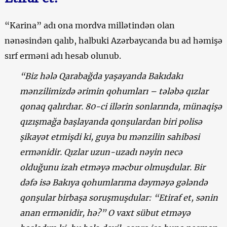
“Karina” adı ona mordva millətindən olan
nənəsindən qalıb, halbuki Azərbaycanda bu ad həmişə
sırf erməni adı hesab olunub.
“Biz hələ Qarabağda yaşayanda Bakıdakı
mənzilimizdə ərimin qohumları – tələbə qızlar
qonaq qalırdıar. 80-ci illərin sonlarında, münaqişə
qızışmağa başlayanda qonşulardan biri polisə
şikayət etmişdi ki, guya bu mənzilin sahibəsi
ermənidir. Qızlar uzun-uzadı nəyin necə
olduğunu izah etməyə məcbur olmuşdular. Bir
dəfə isə Bakıya qohumlarıma dəyməyə gələndə
qonşular birbaşa soruşmuşdular: “Etiraf et, sənin
anan ermənidir, hə?” O vaxt sübut etməyə