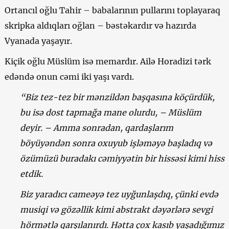
Ortancıl oğlu Tahir – babalarının pullarını toplayaraq
skripka aldıqları oğlan – bəstəkardır və hazırda
Vyanada yaşayır.
Kiçik oğlu Müslüm isə memardır. Ailə Horadizi tərk
edəndə onun cəmi iki yaşı vardı.
“Biz tez-tez bir mənzildən başqasına köçürdük,
bu isə dost tapmağa mane olurdu, – Müslüm
deyir. – Amma sonradan, qardaşlarım
böyüyəndən sonra oxuyub işləməyə başladıq və
özümüzü buradakı cəmiyyətin bir hissəsi kimi hiss
etdik.
Biz yaradıcı cameəyə tez uyğunlaşdıq, çünki evdə
musiqi və gözəllik kimi abstrakt dəyərlərə sevgi
hörmətlə qarşılanırdı. Hətta çox kasıb yaşadığımız