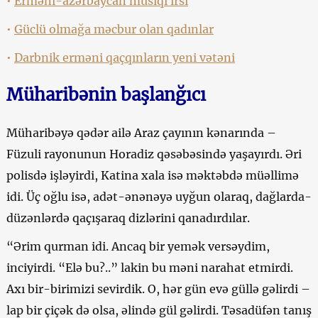
•
Erməni-azərbaycan musiqi irsi
•
Güclü olmağa məcbur olan qadınlar
•
Darbnik erməni qaçqınların yeni vətəni
Müharibənin başlanğıcı
Müharibəyə qədər ailə Araz çayının kənarında –
Füzuli rayonunun Horadiz qəsəbəsində yaşayırdı. Əri
polisdə işləyirdi, Katina xala isə məktəbdə müəllimə
idi. Üç oğlu isə, adət-ənənəyə uyğun olaraq, dağlarda-
düzənlərdə qaçışaraq dizlərini qanadırdılar.
“Ərim qurman idi. Ancaq bir yemək versəydim,
inciyirdi. “Elə bu?..” lakin bu məni narahat etmirdi.
Axı bir-birimizi sevirdik. O, hər gün evə güllə gəlirdi –
lap bir çiçək də olsa, əlində gül gəlirdi. Təsadüfən tanış