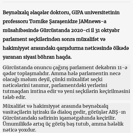
Beynəlxalq əlaqələr doktoru, GIPA universitetinin
professoru Tornike Şaraşenidze JAMnews-a
müsahibəsində Gürcüstanda 2020-ci il 31 oktyabr
parlament seçkilərindən sonra müxalifət və
hakimiyyət arasındakı qarşıdurma nəticəsində ölkədə
yaranan siyasi böhran haqda.
Gürcüstanda onuncu çağırış parlament dekabrın 11-ə
qədər toplaşmalıdır. Amma hələ parlamentin necə
olacağı məlum deyil, çünki müxalifət seçki
nəticələrini tanımır, parlamentdəki yerlərini
tutmaqdan imtina edir və yeni seçkilərin keçirilməsini
tələb edir.
Müxalifət və hakimiyyət arasında beynəlxalq
vasitəçilərin iştirakı ilə dialoq gedir, görüşlər ABŞ-ın
Gürcüstandakı səfirinin iqamətgahında keçirilir.
Ümumilikdə artıq üç görüş baş tutub, amma hələlik
nəticə yoxdur.