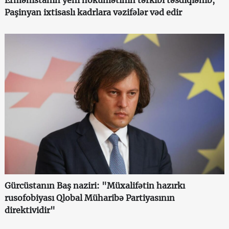
Ermənistanın yeni hökumətinin tərkibi təsdiqlənib,
Paşinyan ixtisaslı kadrlara vəzifələr vəd edir
Gürcüstanın Baş naziri: "Müxalifətin hazırkı
rusofobiyası Qlobal Müharibə Partiyasının
direktividir"