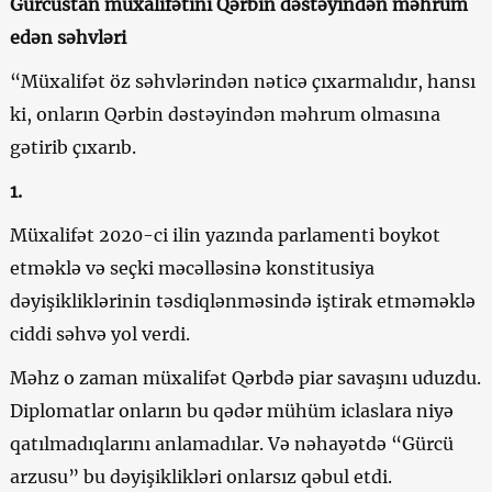
Gürcüstan müxalifətini Qərbin dəstəyindən məhrum
edən səhvləri
“Müxalifət öz səhvlərindən nəticə çıxarmalıdır, hansı
ki, onların Qərbin dəstəyindən məhrum olmasına
gətirib çıxarıb.
1.
Müxalifət 2020-ci ilin yazında parlamenti boykot
etməklə və seçki məcəlləsinə konstitusiya
dəyişikliklərinin təsdiqlənməsində iştirak etməməklə
ciddi səhvə yol verdi.
Məhz o zaman müxalifət Qərbdə piar savaşını uduzdu.
Diplomatlar onların bu qədər mühüm iclaslara niyə
qatılmadıqlarını anlamadılar. Və nəhayətdə “Gürcü
arzusu” bu dəyişiklikləri onlarsız qəbul etdi.