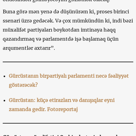
Buna görə mən yenə də düşünürəm ki, proses birinci
ssenari üzrə gedəcək. Və çox mümkündün ki, indi bəzi
müxalifət partiyaları boykotdan imtinaya haqq
qazandırmaq və parlamentdə işə başlamaq üçün
arqumentlər axtarır”.
Gürcüstanın birpartiyalı parlamenti necə fəaliyyət
göstərəcək?
Gürcüstan: küçə etirazları və danışıqlar eyni
zamanda gedir. Fotoreportaj