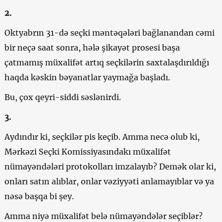
2.
Oktyabrın 31-də seçki məntəqələri bağlanandan cəmi
bir neçə saat sonra, hələ şikayət prosesi başa
çatmamış müxalifət artıq seçkilərin saxtalaşdırıldığı
haqda kəskin bəyanatlar yaymağa başladı.
Bu, çox qeyri-siddi səslənirdi.
3.
Aydındır ki, seçkilər pis keçib. Amma necə olub ki,
Mərkəzi Seçki Komissiyasındakı müxalifət
nümayəndələri protokolları imzalayıb? Demək olar ki,
onları satın alıblar, onlar vəziyyəti anlamayıblar və ya
nəsə başqa bi şey.
Amma niyə müxalifət belə nümayəndələr seçiblər?