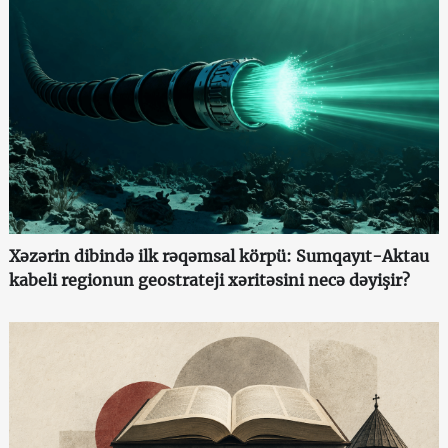
Xəzərin dibində ilk rəqəmsal körpü: Sumqayıt-Aktau
kabeli regionun geostrateji xəritəsini necə dəyişir?