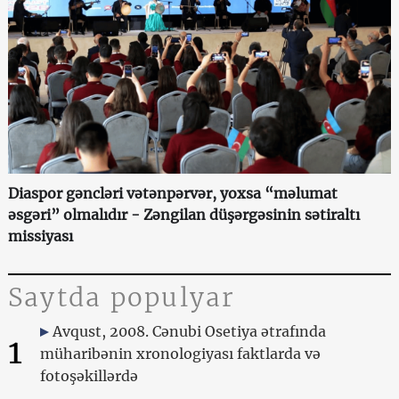
Diaspor gəncləri vətənpərvər, yoxsa “məlumat
əsgəri” olmalıdır - Zəngilan düşərgəsinin sətiraltı
missiyası
Saytda populyar
Avqust, 2008. Cənubi Osetiya ətrafında
1
müharibənin xronologiyası faktlarda və
fotoşəkillərdə