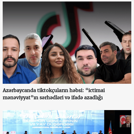
Azərbaycanda tiktokçuların həbsi: “ictimai
mənəviyyat”ın sərhədləri və ifadə azadlığı