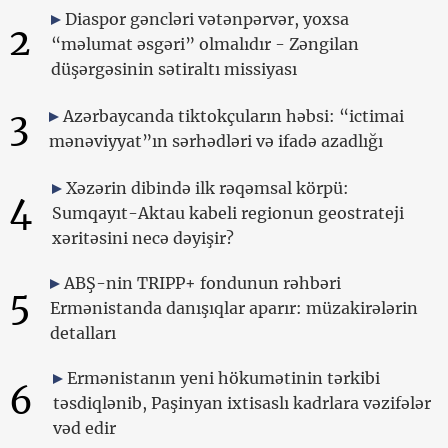
Diaspor gəncləri vətənpərvər, yoxsa
2
“məlumat əsgəri” olmalıdır - Zəngilan
düşərgəsinin sətiraltı missiyası
3
Azərbaycanda tiktokçuların həbsi: “ictimai
mənəviyyat”ın sərhədləri və ifadə azadlığı
Xəzərin dibində ilk rəqəmsal körpü:
4
Sumqayıt-Aktau kabeli regionun geostrateji
xəritəsini necə dəyişir?
ABŞ-nin TRIPP+ fondunun rəhbəri
5
Ermənistanda danışıqlar aparır: müzakirələrin
detalları
Ermənistanın yeni hökumətinin tərkibi
6
təsdiqlənib, Paşinyan ixtisaslı kadrlara vəzifələr
vəd edir