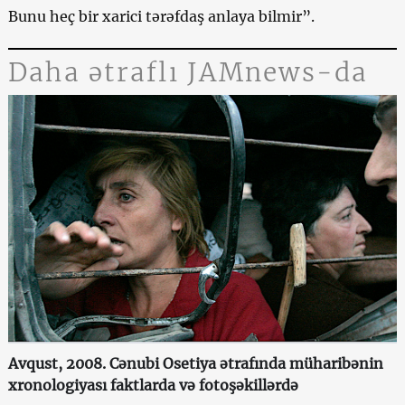
Bunu heç bir xarici tərəfdaş anlaya bilmir”.
Daha ətraflı JAMnews-da
Avqust, 2008. Cənubi Osetiya ətrafında müharibənin
xronologiyası faktlarda və fotoşəkillərdə