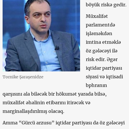
böyük riskə gedir.
Müxalifət
parlamentdə
işləməkdən
imtina etməklə
öz gələcəyi ilə
risk edir. Əgər
iqtidar partiyası
siyasi və iqtisadi
Tornike Şaraşenidze
bphranın
qarşısını ala biləcək bir hökumət yarada bilsə,
müxalifət əhalinin etibarını itirəcək və
marginallaşdırılmış olacaq.
Amma “Gürcü arzusu” iqtidar partiyası da öz gələcəyi