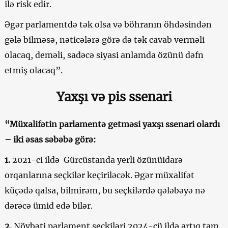
ilə risk edir.
Əgər parlamentdə tək olsa və böhranın öhdəsindən
gələ bilməsə, nəticələrə görə də tək cavab verməli
olacaq, deməli, sadəcə siyasi anlamda özünü dəfn
etmiş olacaq”.
Yaxşı və pis ssenari
“Müxalifətin parlamentə getməsi yaxşı ssenari olardı
– iki əsas səbəbə görə:
1.
2021-ci ildə Gürcüstanda yerli özünüidarə
orqanlarına seçkilər keçiriləcək. Əgər müxalifət
küçədə qalsa, bilmirəm, bu seçkilərdə qələbəyə nə
dərəcə ümid edə bilər.
2.
Növbəti parlament seçkiləri 2024-cü ildə artıq tam