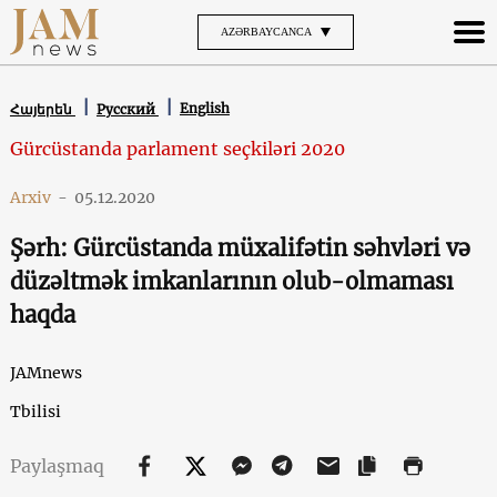
AZƏRBAYCANCA
English
Հայերեն
Русский
Gürcüstanda parlament seçkiləri 2020
Arxiv
-
05.12.2020
Şərh: Gürcüstanda müxalifətin səhvləri və
düzəltmək imkanlarının olub-olmaması
haqda
JAMnews
Tbilisi
Paylaşmaq