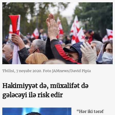
Tbilisi, 7 noyabr 2020. Foto JAMnews/David Pipia
Hakimiyyət də, müxalifət də
gələcəyi ilə risk edir
“Hər iki tərəf