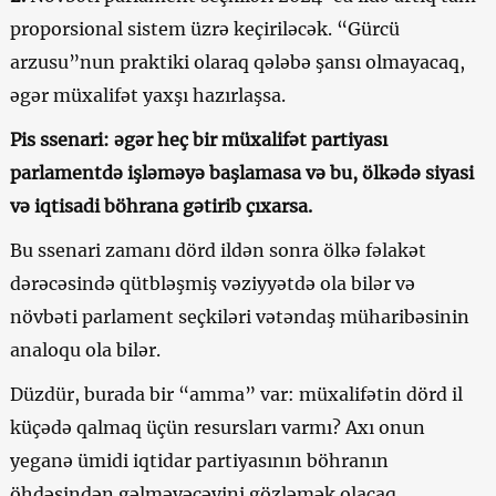
proporsional sistem üzrə keçiriləcək. “Gürcü
arzusu”nun praktiki olaraq qələbə şansı olmayacaq,
əgər müxalifət yaxşı hazırlaşsa.
Pis ssenari: əgər heç bir müxalifət partiyası
parlamentdə işləməyə başlamasa və bu, ölkədə siyasi
və iqtisadi böhrana gətirib çıxarsa.
Bu ssenari zamanı dörd ildən sonra ölkə fəlakət
dərəcəsində qütbləşmiş vəziyyətdə ola bilər və
növbəti parlament seçkiləri vətəndaş müharibəsinin
analoqu ola bilər.
Düzdür, burada bir “amma” var: müxalifətin dörd il
küçədə qalmaq üçün resursları varmı? Axı onun
yeganə ümidi iqtidar partiyasının böhranın
öhdəsindən gəlməyəcəyini gözləmək olacaq.