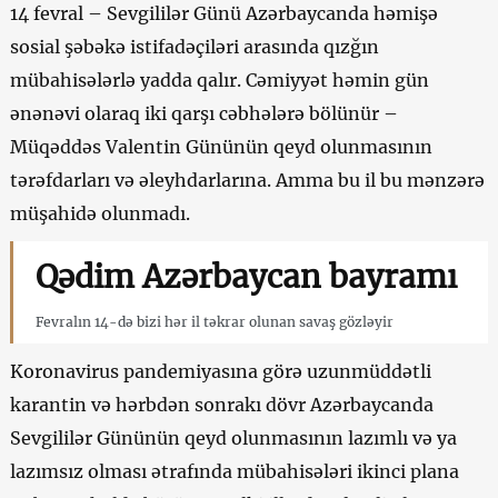
14 fevral – Sevgililər Günü Azərbaycanda həmişə
sosial şəbəkə istifadəçiləri arasında qızğın
mübahisələrlə yadda qalır. Cəmiyyət həmin gün
ənənəvi olaraq iki qarşı cəbhələrə bölünür –
Müqəddəs Valentin Gününün qeyd olunmasının
tərəfdarları və əleyhdarlarına. Amma bu il bu mənzərə
müşahidə olunmadı.
Qədim Azərbaycan bayramı
Fevralın 14-də bizi hər il təkrar olunan savaş gözləyir
Koronavirus pandemiyasına görə uzunmüddətli
karantin və hərbdən sonrakı dövr Azərbaycanda
Sevgililər Gününün qeyd olunmasının lazımlı və ya
lazımsız olması ətrafında mübahisələri ikinci plana