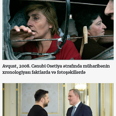
Avqust, 2008. Cənubi Osetiya ətrafında müharibənin
xronologiyası faktlarda və fotoşəkillərdə