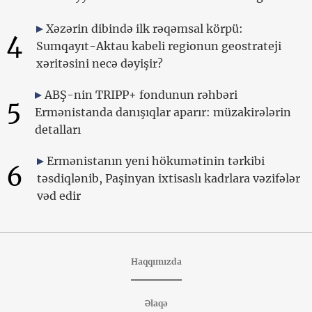
Xəzərin dibində ilk rəqəmsal körpü:
4
Sumqayıt-Aktau kabeli regionun geostrateji
xəritəsini necə dəyişir?
ABŞ-nin TRIPP+ fondunun rəhbəri
5
Ermənistanda danışıqlar aparır: müzakirələrin
detalları
Ermənistanın yeni hökumətinin tərkibi
6
təsdiqlənib, Paşinyan ixtisaslı kadrlara vəzifələr
vəd edir
Haqqımızda
Əlaqə