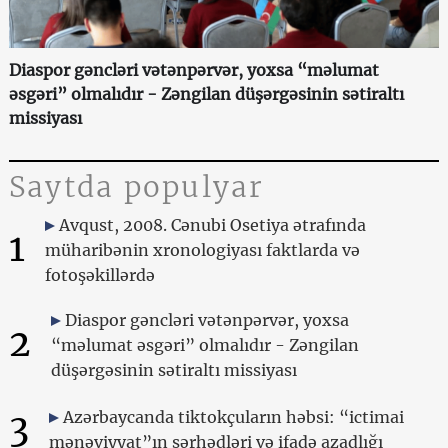
Diaspor gəncləri vətənpərvər, yoxsa “məlumat
əsgəri” olmalıdır - Zəngilan düşərgəsinin sətiraltı
missiyası
Saytda populyar
Avqust, 2008. Cənubi Osetiya ətrafında
1
müharibənin xronologiyası faktlarda və
fotoşəkillərdə
Diaspor gəncləri vətənpərvər, yoxsa
2
“məlumat əsgəri” olmalıdır - Zəngilan
düşərgəsinin sətiraltı missiyası
3
Azərbaycanda tiktokçuların həbsi: “ictimai
mənəviyyat”ın sərhədləri və ifadə azadlığı