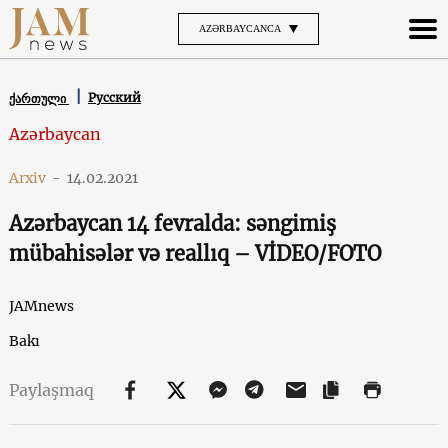
AZƏRBAYCANCA
Русский
ქართული
Azərbaycan
Arxiv
-
14.02.2021
Azərbaycan 14 fevralda: səngimiş
mübahisələr və reallıq – VİDEO/FOTO
JAMnews
Bakı
Paylaşmaq