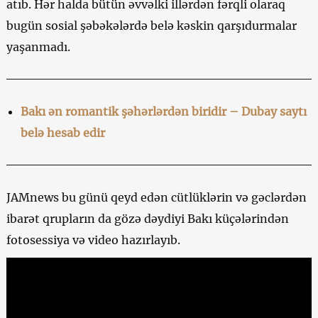
atıb. Hər halda bütün əvvəlki illərdən fərqli olaraq
bugün sosial şəbəkələrdə belə kəskin qarşıdurmalar
yaşanmadı.
Bakı ən romantik şəhərlərdən biridir – Dubay saytı
belə hesab edir
JAMnews bu günü qeyd edən cütlüklərin və gəclərdən
ibarət qrupların da gözə dəydiyi Bakı küçələrindən
fotosessiya və video hazırlayıb.