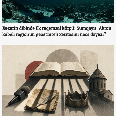
Xəzərin dibində ilk rəqəmsal körpü: Sumqayıt-Aktau
kabeli regionun geostrateji xəritəsini necə dəyişir?