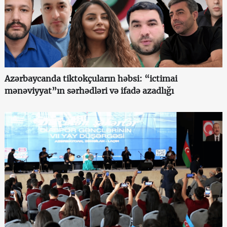
Azərbaycanda tiktokçuların həbsi: “ictimai
mənəviyyat”ın sərhədləri və ifadə azadlığı