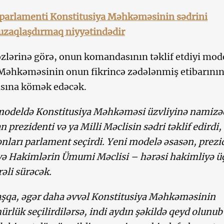
parlamenti Konstitusiya Məhkəməsinin sədrini
uzaqlaşdırmaq niyyətindədir
özlərinə görə, onun komandasının təklif etdiyi mod
 Məhkəməsinin onun fikrincə zədələnmiş etibarını
sına kömək edəcək.
modeldə Konstitusiya Məhkəməsi üzvliyinə namizə
 prezidenti və ya Milli Məclisin sədri təklif edirdi,
onları parlament seçirdi. Yeni modelə əsasən, prezi
ə Hakimlərin Ümumi Məclisi – hərəsi hakimliyə ü
əli sürəcək.
şqa, əgər daha əvvəl Konstitusiya Məhkəməsinin
ürlük seçilirdilərsə, indi aydın şəkildə qeyd olunub 