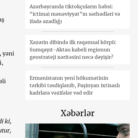
Azərbaycanda tiktokçuların həbsi:
“ictimai mənəviyyat”ın sərhədləri və
aş
ifadə azadlığı
Xəzərin dibində ilk rəqəmsal körpü:
Sumqayıt-Aktau kabeli regionun
 yəni
geostrateji xəritəsini necə dəyişir?
i,
Ermənistanın yeni hökumətinin
əli
tərkibi təsdiqlənib, Paşinyan ixtisaslı
kadrlara vəzifələr vəd edir
Xəbərlər
i ki,
tur,