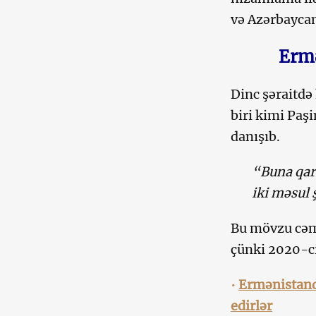
və Azərbaycan
Ermə
Dinc şəraitdə
biri kimi Pa
danışıb.
“Buna qar
iki məsul 
Bu mövzu cəm
çünki 2020-ci
•
Ermənistanda
edirlər