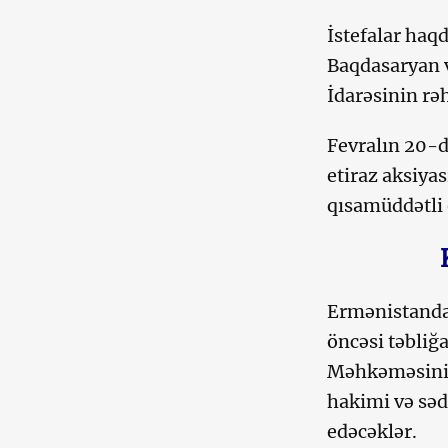
İstefalar haq
Baqdasaryan 
İdarəsinin rə
Fevralın 20-d
etiraz aksiyas
qısamüddətli e
Ermənistanda 
öncəsi təbliğ
Məhkəməsinin
hakimi və səd
edəcəklər.