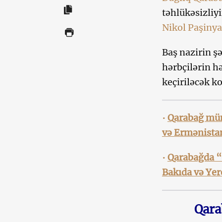
təhlükəsizliy
Nikol Paşiny
Baş nazirin ş
hərbçilərin hə
keçiriləcək ko
•
Qarabağ müna
və Ermənistan
•
Qarabağda “a
Bakıda və Yer
Qara