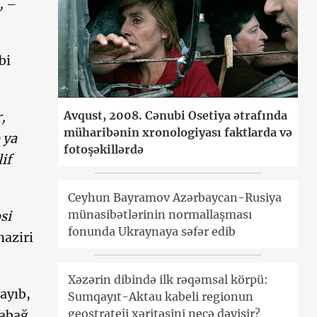
,
–
bi
Avqust, 2008. Cənubi Osetiya ətrafında
,
müharibənin xronologiyası faktlarda və
 ya
fotoşəkillərdə
if
Ceyhun Bayramov Azərbaycan-Rusiya
münasibətlərinin normallaşması
si
fonunda Ukraynaya səfər edib
naziri
Xəzərin dibində ilk rəqəmsal körpü:
ayıb,
Sumqayıt-Aktau kabeli regionun
geostrateji xəritəsini necə dəyişir?
rabağ