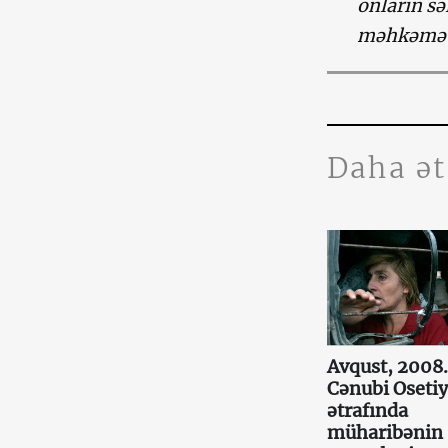
onların sə
məhkəmə ü
Daha ə
Avqust, 2008.
Cənubi Oseti
ətrafında
müharibənin