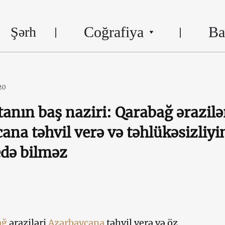
Coğrafiya
Ba
Şərh
20
anın baş naziri: Qarabağ ərazilə
ana təhvil verə və təhlükəsizliyi
də bilməz
ağ
əraziləri
Azərbaycana
təhvil verə və öz