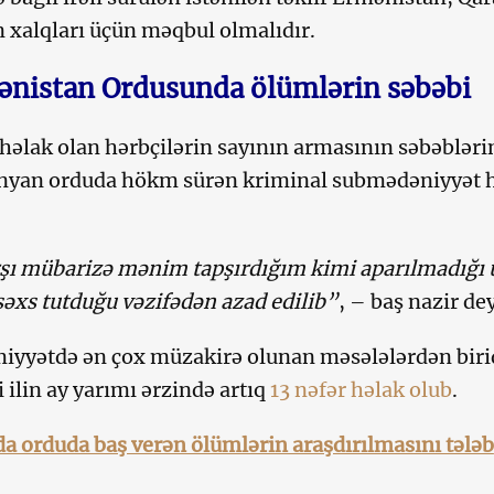
 xalqları üçün məqbul olmalıdır.
nistan Ordusunda ölümlərin səbəbi
 həlak olan hərbçilərin sayının armasının səbəblər
şinyan orduda hökm sürən kriminal submədəniyyət 
şı mübarizə mənim tapşırdığım kimi aparılmadığı
şəxs tutduğu vəzifədən azad edilib”
, – baş nazir dey
iyyətdə ən çox müzakirə olunan məsələlərdən birid
 ilin ay yarımı ərzində artıq
13 nəfər həlak olub
.
 orduda baş verən ölümlərin araşdırılmasını tələb