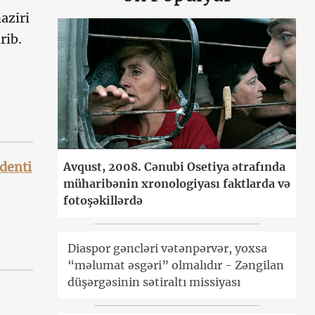
aziri
rib.
denti
Avqust, 2008. Cənubi Osetiya ətrafında
müharibənin xronologiyası faktlarda və
fotoşəkillərdə
Diaspor gəncləri vətənpərvər, yoxsa
“məlumat əsgəri” olmalıdır - Zəngilan
düşərgəsinin sətiraltı missiyası