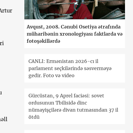
Artur
Avqust, 2008. Cənubi Osetiya ətrafında
müharibənin xronologiyası faktlarda və
fotoşəkillərdə
ri
CANLI: Ermənistan 2026-cı il
parlament seçkilərində səsverməyə
gedir. Foto və video
u
Gürcüstan, 9 Aprel faciəsi: sovet
ordusunun Tbilisidə dinc
nümayişçilərə divan tutmasından 37 il
ötdü
əll