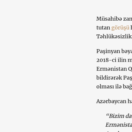
Müsahibə zam
tutan
görüşü
h
Təhlükəsizlik
Paşinyan bəya
2018-ci ilin 
Ermənistan Qa
bildirərək Pa
olması ilə bağ
Azərbaycan ha
“Bizim dan
Ermənista