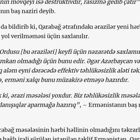
ın mövqeyi isə destruktivdir, rasizmə gedib çatır”
ın baş naziri deyib.
a bildirib ki, Qarabağ ətrafındakı ərazilər yeni hər
 yol verilməməsi üçün saxlanılır.
rdusu [bu əraziləri] keyfi üçün nəzarətdə saxlamır
imkan olmadığı üçün bunu edir. Əgər Azərbaycan və
 aləm eyni dərəcədə effektiv təhlükəsizlik aləti təkl
ə, erməni xalqı bunu müzakirə etməyə hazırdır.
k ki, ərazi məsələsi yoxdur. Biz təhlükəsizlik məsələ
danışıqlar aparmağa hazırıq”
, – Ermənistanın baş 
rabağ məsələsinin hərbi həllinin olmadığını təkrarl
 bağlı irəli sürülən istənilən təklif Ermənistan, Qa