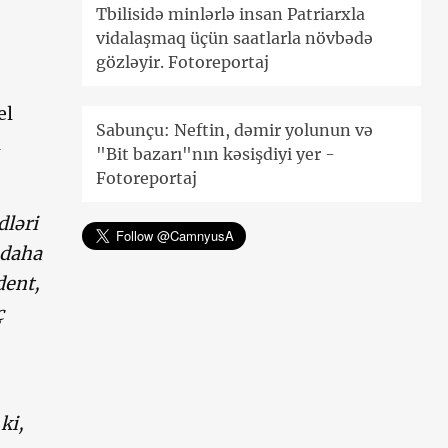
Tbilisidə minlərlə insan Patriarxla
vidalaşmaq üçün saatlarla növbədə
gözləyir. Fotoreportaj
el
Sabunçu: Neftin, dəmir yolunun və
n
"Bit bazarı"nın kəsişdiyi yer -
Fotoreportaj
dləri
 daha
dent,
ç
ki,