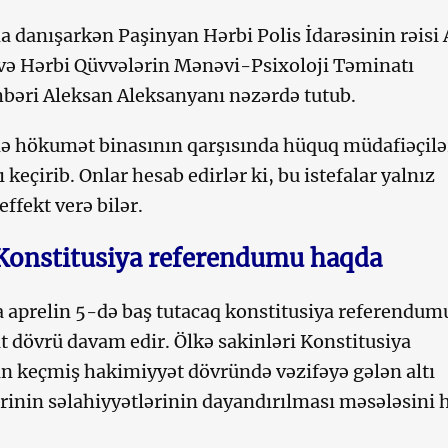
da danışarkən Paşinyan Hərbi Polis İdarəsinin rəisi 
və Hərbi Qüvvələrin Mənəvi-Psixoloji Təminatı
hbəri Aleksan Aleksanyanı nəzərdə tutub.
ə hökumət binasının qarşısında hüquq müdafiəçilə
ı keçirib. Onlar hesab edirlər ki, bu istefalar yalnız
ffekt verə bilər.
Konstitusiya referendumu haqda
aprelin 5-də baş tutacaq konstitusiya referendum
at dövrü davam edir. Ölkə sakinləri Konstitusiya
 keçmiş hakimiyyət dövründə vəzifəyə gələn altı
rinin səlahiyyətlərinin dayandırılması məsələsini h