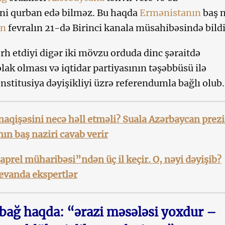
ini qurban edə bilməz. Bu haqda
Ermənistanın
baş n
an
fevralın 21-də Birinci kanala müsahibəsində bildi
ərh etdiyi digər iki mövzu orduda dinc şəraitdə
lak olması və iqtidar partiyasının təşəbbüsü ilə
nstitusiya dəyişikliyi üzrə referendumla bağlı olub.
qişəsini necə həll etməli? Suala Azərbaycan prezi
ın baş naziri cavab verir
prel müharibəsi”ndən üç il keçir. O, nəyi dəyişib?
evanda ekspertlər
bağ haqda: “ərazi məsələsi yoxdur –