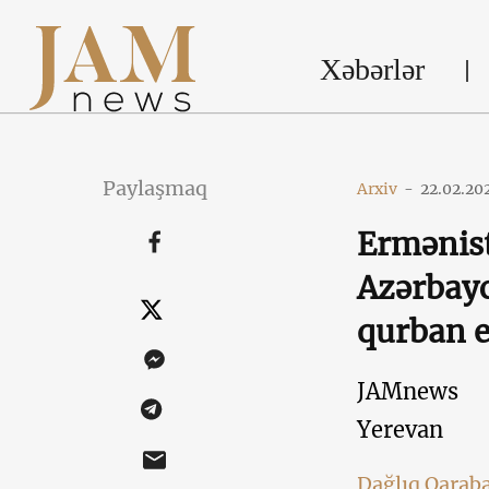
Xəbərlər
Paylaşmaq
Arxiv
-
22.02.20
Ermənist
Azərbayc
qurban e
JAMnews
Yerevan
Dağlıq Qarab