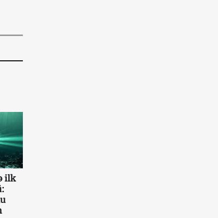
q
 ilk
:
au
n