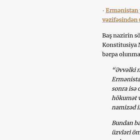
•
Ermənistan 
vəzifəsindən 
Baş nazirin s
Konstitusiya
bərpa olunma
“Əvvəlki 
Ermənistan
sonra isə 
hökumət v
namizəd ir
Bundan ba
üzvləri öm