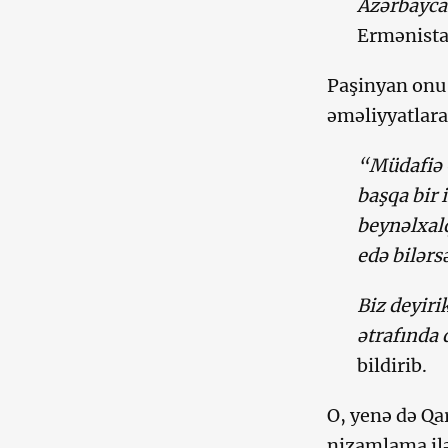
Azərbaycan
Ermənistan
Paşinyan onu d
əməliyyatlara
“Müdafiə O
başqa bir 
beynəlxalq
edə bilərs
Biz deyiri
ətrafında 
bildirib.
O, yenə də Qa
nizamlama ilə