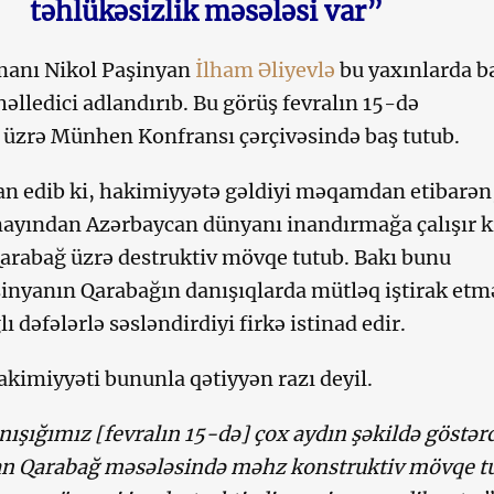
təhlükəsizlik məsələsi var”
anı Nikol Paşinyan
İlham Əliyevlə
bu yaxınlarda b
əlledici adlandırıb. Bu görüş fevralın 15-də
 üzrə Münhen Konfransı çərçivəsində baş tutub.
n edib ki, hakimiyyətə gəldiyi məqamdan etibarən,
mayından Azərbaycan dünyanı inandırmağa çalışır k
rabağ üzrə destruktiv mövqe tutub. Bakı bunu
şinyanın Qarabağın danışıqlarda mütləq iştirak etm
lı dəfələrlə səsləndirdiyi firkə istinad edir.
kimiyyəti bununla qətiyyən razı deyil.
ışığımız [fevralın 15-də] çox aydın şəkildə göstərd
n Qarabağ məsələsində məhz konstruktiv mövqe tu