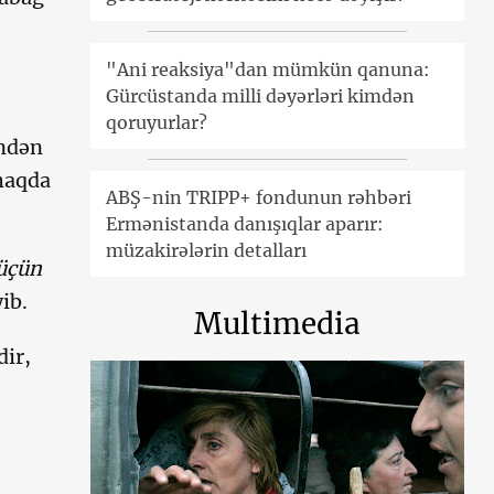
"Ani reaksiya"dan mümkün qanuna:
Gürcüstanda milli dəyərləri kimdən
qoruyurlar?
indən
haqda
ABŞ-nin TRIPP+ fondunun rəhbəri
Ermənistanda danışıqlar aparır:
müzakirələrin detalları
 üçün
ib.
Multimedia
ir,