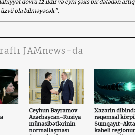
lahiyyət dövrü 12 ildir və eyni şəxs bir dəfədən artı
zvü ola bilməyəcək”.
traflı JAMnews-da
Ceyhun Bayramov
Xəzərin dibində
ya
Azərbaycan-Rusiya
rəqəmsal körpü
münasibətlərinin
Sumqayıt-Akt
normallaşması
kabeli regionu