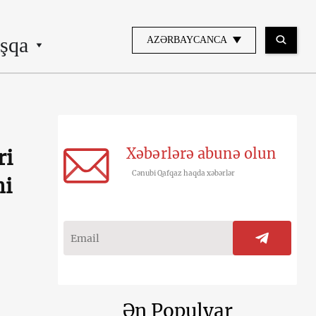
şqa
AZƏRBAYCANCA
Xəbərlərə abunə olun
ri
Cənubi Qafqaz haqda xəbərlər
ni
Ən Populyar