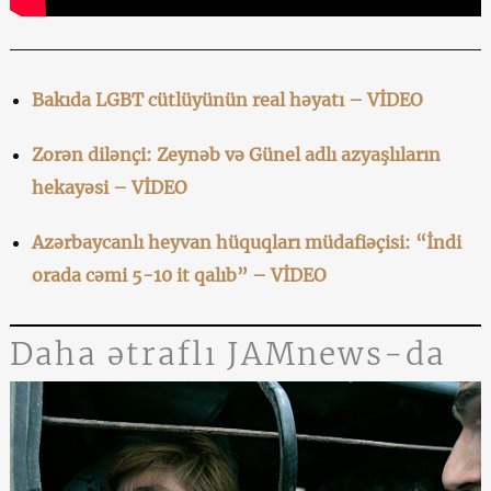
Bakıda LGBT cütlüyünün real həyatı – VİDEO
Zorən dilənçi: Zeynəb və Günel adlı azyaşlıların
hekayəsi – VİDEO
Azərbaycanlı heyvan hüquqları müdafiəçisi: “İndi
orada cəmi 5-10 it qalıb” – VİDEO
Daha ətraflı JAMnews-da