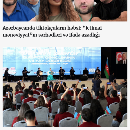
Azərbaycanda tiktokçuların həbsi: “ictimai
mənəviyyat”ın sərhədləri və ifadə azadlığı