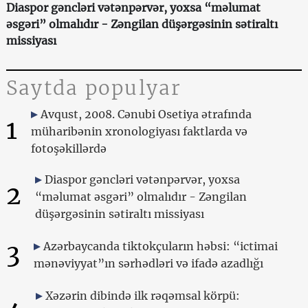
Diaspor gəncləri vətənpərvər, yoxsa “məlumat
əsgəri” olmalıdır - Zəngilan düşərgəsinin sətiraltı
missiyası
Saytda populyar
Avqust, 2008. Cənubi Osetiya ətrafında
1
müharibənin xronologiyası faktlarda və
fotoşəkillərdə
Diaspor gəncləri vətənpərvər, yoxsa
2
“məlumat əsgəri” olmalıdır - Zəngilan
düşərgəsinin sətiraltı missiyası
3
Azərbaycanda tiktokçuların həbsi: “ictimai
mənəviyyat”ın sərhədləri və ifadə azadlığı
Xəzərin dibində ilk rəqəmsal körpü: