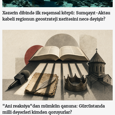
Xəzərin dibində ilk rəqəmsal körpü: Sumqayıt-Aktau
kabeli regionun geostrateji xəritəsini necə dəyişir?
"Ani reaksiya"dan mümkün qanuna: Gürcüstanda
milli dəyərləri kimdən qoruyurlar?