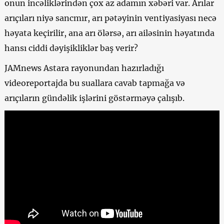
onun incəliklərindən çox az adamın xəbəri var. Arılar
arıçıları niyə sancmır, arı pətəyinin ventiyasiyası necə
həyata keçirilir, ana arı ölərsə, arı ailəsinin həyatında
hansı ciddi dəyişikliklər baş verir?
JAMnews Astara rayonundan hazırladığı
videoreportajda bu suallara cavab tapmağa və
arıçıların gündəlik işlərini göstərməyə çalışıb.