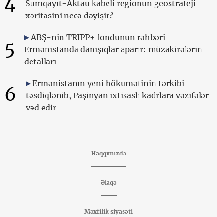
4
Sumqayıt-Aktau kabeli regionun geostrateji
xəritəsini necə dəyişir?
ABŞ-nin TRIPP+ fondunun rəhbəri
5
Ermənistanda danışıqlar aparır: müzakirələrin
detalları
Ermənistanın yeni hökumətinin tərkibi
6
təsdiqlənib, Paşinyan ixtisaslı kadrlara vəzifələr
vəd edir
Haqqımızda
Əlaqə
Məxfilik siyasəti