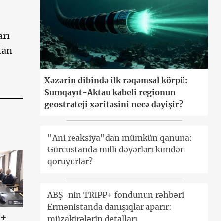
arı
lan
Xəzərin dibində ilk rəqəmsal körpü:
Sumqayıt-Aktau kabeli regionun
geostrateji xəritəsini necə dəyişir?
"Ani reaksiya"dan mümkün qanuna:
Gürcüstanda milli dəyərləri kimdən
qoruyurlar?
ABŞ-nin TRIPP+ fondunun rəhbəri
Ermənistanda danışıqlar aparır:
P+
müzakirələrin detalları