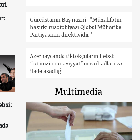
əri
r:
Gürcüstanın Baş naziri: "Müxalifətin
hazırkı rusofobiyası Qlobal Müharibə
Partiyasının direktividir"
Azərbaycanda tiktokçuların həbsi:
“ictimai mənəviyyat”ın sərhədləri və
ifadə azadlığı
Multimedia
əbsi:
fadə