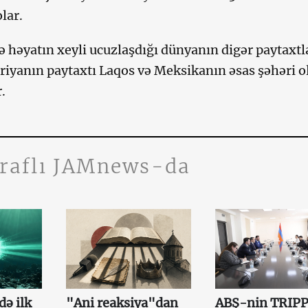
lar.
də həyatın xeyli ucuzlaşdığı dünyanın digər paytaxtl
riyanın paytaxtı Laqos və Meksikanın əsas şəhəri o
.
traflı JAMnews-da
də ilk
"Ani reaksiya"dan
ABŞ-nin TRIP