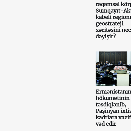
rəqəmsal kör
Sumqayıt-Ak
kabeli region
geostrateji
xəritəsini ne
dəyişir?
Ermənistanın
hökumətinin 
təsdiqlənib,
Paşinyan ixtis
kadrlara vəzif
vəd edir