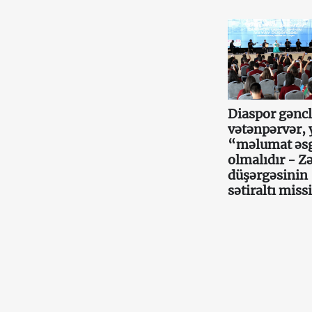
Diaspor gəncl
vətənpərvər, 
“məlumat əs
olmalıdır - Z
düşərgəsinin
sətiraltı miss