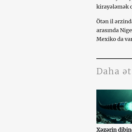
kirayələmək o
Ötən il ərzin
arasında Nige
Mexiko da var
Daha ə
Xəzərin dibin