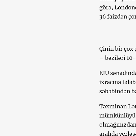
görə, Londond
36 faizdən çox
Çinin bir çox
– bəziləri 10
EIU sənədində
ixracına tələ
səbəbindən ba
Təxminən Lon
mümkünlüyü ş
olmağınızdan 
aralıda yerlə