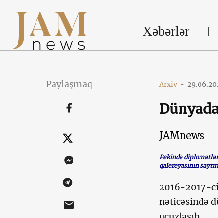
Xəbərlər
Paylaşmaq
Arxiv
-
29.06.20
Dünyada 
JAMnews
Pekində diplomatları
qalereyasının saytı
2016-2017-ci 
nəticəsində d
ucuzlaşıb.