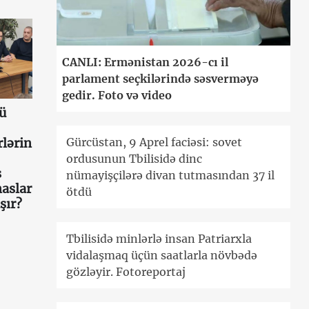
CANLI: Ermənistan 2026-cı il
parlament seçkilərində səsverməyə
gedir. Foto və video
ü
lərin
Gürcüstan, 9 Aprel faciəsi: sovet
ordusunun Tbilisidə dinc
s
nümayişçilərə divan tutmasından 37 il
aslar
ötdü
şır?
Tbilisidə minlərlə insan Patriarxla
vidalaşmaq üçün saatlarla növbədə
gözləyir. Fotoreportaj