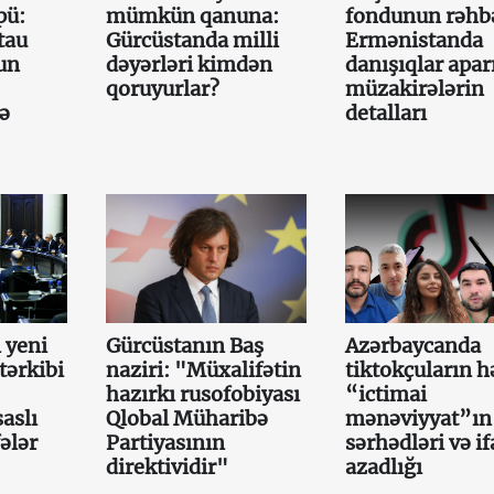
pü:
mümkün qanuna:
fondunun rəhb
tau
Gürcüstanda milli
Ermənistanda
un
dəyərləri kimdən
danışıqlar aparı
qoruyurlar?
müzakirələrin
cə
detalları
 yeni
Gürcüstanın Baş
Azərbaycanda
tərkibi
naziri: "Müxalifətin
tiktokçuların h
hazırkı rusofobiyası
“ictimai
aslı
Qlobal Müharibə
mənəviyyat”ın
ələr
Partiyasının
sərhədləri və i
direktividir"
azadlığı