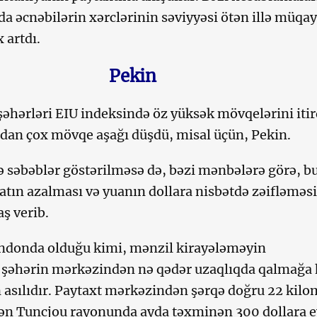
a əcnəbilərin xərclərinin səviyyəsi ötən illə müqa
 artdı.
Pekin
 şəhərləri EIU indeksində öz yüksək mövqelərini itir
-dan çox mövqe aşağı düşdü, misal üçün, Pekin.
 səbəblər göstərilməsə də, bəzi mənbələrə görə, bu
batın azalması və yuanın dollara nisbətdə zəifləməsi
ş verib.
donda olduğu kimi, mənzil kirayələməyin
əhərin mərkəzindən nə qədər uzaqlıqda qalmağa 
asılıdır. Paytaxt mərkəzindən şərqə doğru 22 kilo
şən Tuncjou rayonunda ayda təxminən 300 dollara e