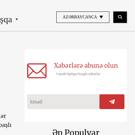
şqa
AZƏRBAYCANCA
Xəbərlərə abunə olun
Cənubi Qafqaz haqda xəbərlər
lər
başlı
Ən Populyar