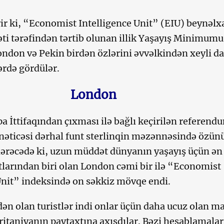
ir ki, “Economist Intelligence Unit” (EIU) beynəlx
kəti tərəfindən tərtib olunan illik Yaşayış Minimumu
ndon və Pekin birdən özlərini əvvəlkindən xeyli d
rdə gördülər.
London
a İttifaqından çıxması ilə bağlı keçirilən referen
əticəsi dərhal funt sterlinqin məzənnəsində özün
dərəcədə ki, uzun müddət dünyanın yaşayış üçün ən
tlarından biri olan London cəmi bir ilə “Economist
Unit” indeksində on səkkiz mövqe endi.
dən olan turistlər indi onlar üçün daha ucuz olan ma
itaniyanın paytaxtına axışdılar. Bəzi hesablamalar