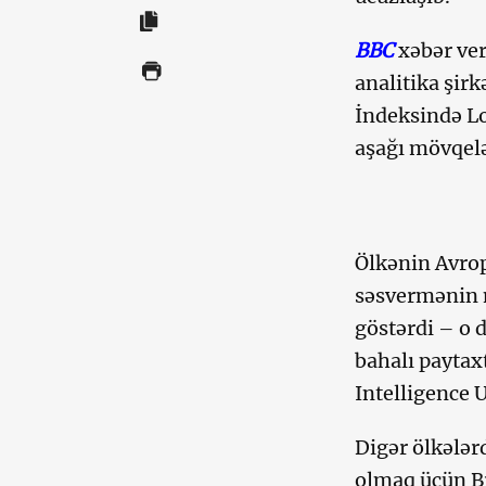
BBC
xəbər ver
analitika şir
İndeksində Lo
aşağı mövqelə
Ölkənin Avrop
səsvermənin n
göstərdi – o 
bahalı paytax
Intelligence 
Digər ölkələr
olmaq üçün Br