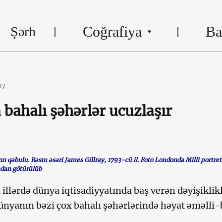
Coğrafiya
Ba
Şərh
17
bahalı şəhərlər ucuzlaşır
n qəbulu. Rəsm əsəri James Gillray, 1793-cü il. Foto Londonda Milli portret
ndan götürülüb
illərdə dünya iqtisadiyyatında baş verən dəyişiklik
ünyanın bəzi çox bahalı şəhərlərində həyat əməlli-