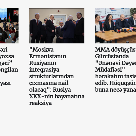
əri
"Moskva
MMA döyüşçüs
yoxsa
Ermənistanın
Gürcüstanda
gəri”
Rusiyanın
"Ənənəvi Dəyər
əngilan
inteqrasiya
Müdafiəsi"
strukturlarından
hərəkatını təsi
iyası
çıxmasına nail
edib. Hüquqşün
olacaq": Rusiya
buna necə yana
XKX-nin bəyanatına
reaksiya