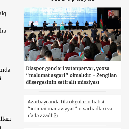
alq
aha
Diaspor gəncləri vətənpərvər, yoxsa
dumda
“məlumat əsgəri” olmalıdır - Zəngilan
ü
düşərgəsinin sətiraltı missiyası
Azərbaycanda tiktokçuların həbsi:
“ictimai mənəviyyat”ın sərhədləri və
ifadə azadlığı
lları
ı