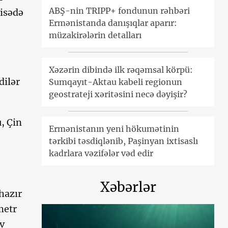
ABŞ-nin TRIPP+ fondunun rəhbəri
yisədə
Ermənistanda danışıqlar aparır:
müzakirələrin detalları
Xəzərin dibində ilk rəqəmsal körpü:
dilər
Sumqayıt-Aktau kabeli regionun
geostrateji xəritəsini necə dəyişir?
, Çin
Ermənistanın yeni hökumətinin
tərkibi təsdiqlənib, Paşinyan ixtisaslı
kadrlara vəzifələr vəd edir
Xəbərlər
hazır
metr
v