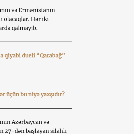
anın və Ermənistanın
 olacaqlar. Hər iki
arda qalmayıb.
a qiyabi dueli “Qarabağ”
r üçün bu niyə yaxşıdır?
sının Azərbaycan və
ın 27-dən başlayan silahlı