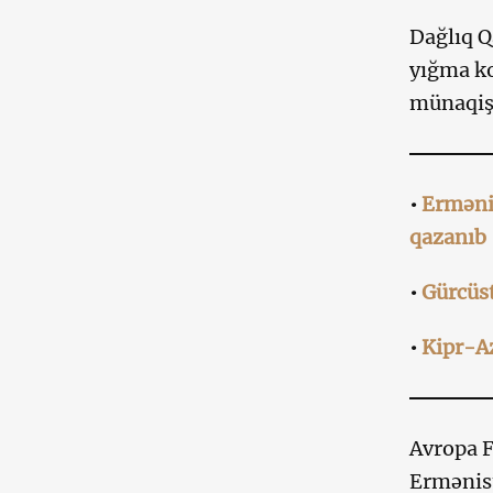
Dağlıq Q
yığma ko
münaqişə
•
Ermənis
qazanıb
•
Gürcüs
•
Kipr-Az
Avropa F
Ermənist