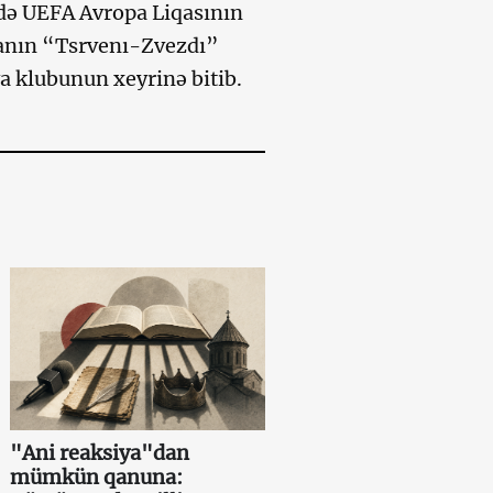
də UEFA Avropa Liqasının
yanın “Tsrvenı-Zvezdı”
a klubunun xeyrinə bitib.
"Ani reaksiya"dan
mümkün qanuna: