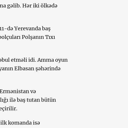
 gəlib. Hər iki ölkədə
 11-də Yerevanda baş
bolçuları Polşanın Tıxı
qəbul etməli idi. Amma oyun
niyanın Elbasan şəhərində
 Ermənistan və
lığı ilə baş tutan bütün
irilir.
 ilk komanda isə