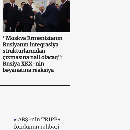
"Moskva Ermənistanın
Rusiyanın inteqrasiya
strukturlarından
çıxmasına nail olacaq":
Rusiya XKX-nin
bəyanatına reaksiya
ABŞ-nin TRIPP+
fondunun rəhbəri