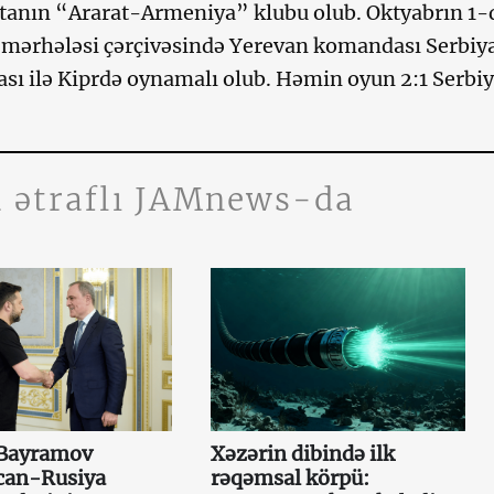
anın “Ararat-Armeniya” klubu olub. Oktyabrın 1-
 mərhələsi çərçivəsində Yerevan komandası Serbi
ı ilə Kiprdə oynamalı olub. Həmin oyun 2:1 Serbiy
 ətraflı JAMnews-da
Bayramov
Xəzərin dibində ilk
can-Rusiya
rəqəmsal körpü: