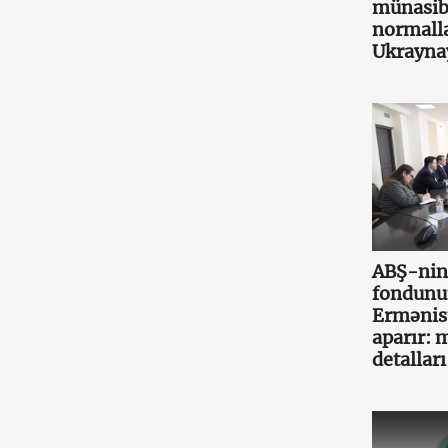
münasib
normall
Ukraynay
ABŞ-nin
fondunu
Ermənist
aparır: 
detalları