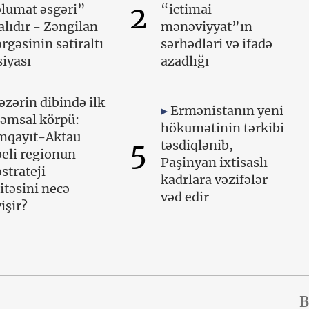
2
lumat əsgəri”
“ictimai
lıdır - Zəngilan
mənəviyyat”ın
rgəsinin sətiraltı
sərhədləri və ifadə
iyası
azadlığı
əzərin dibində ilk
Ermənistanın yeni
əmsal körpü:
hökumətinin tərkibi
mqayıt-Aktau
5
təsdiqlənib,
eli regionun
Paşinyan ixtisaslı
strateji
kadrlara vəzifələr
itəsini necə
vəd edir
işir?
B