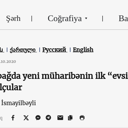
Coğrafiya
Ba
Şərh
են
ქართული
Русский
English
.10.2020
ağda yeni müharibənin ilk “evsi
lçular
İsmayilbəyli
aq