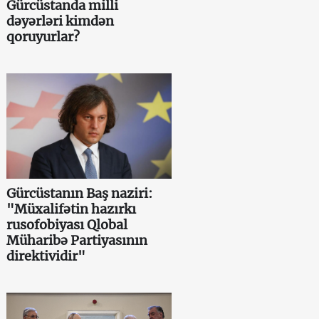
Gürcüstanda milli
dəyərləri kimdən
qoruyurlar?
Gürcüstanın Baş naziri:
"Müxalifətin hazırkı
rusofobiyası Qlobal
Müharibə Partiyasının
direktividir"