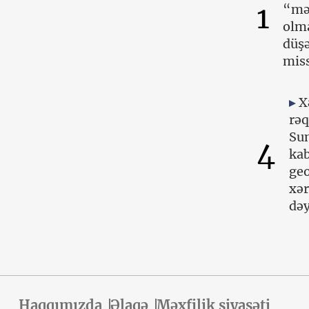
1
“mə
olma
düşə
miss
X
rəq
Su
4
kab
geo
xər
dəy
Haqqımızda
Əlaqə
Məxfilik siyasəti