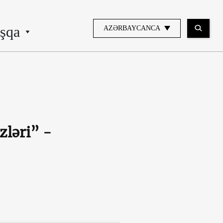
şqa
AZƏRBAYCANCA
zləri” -