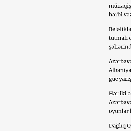
münaqişə
hərbi və
Beləlikl
tutmalı 
şəhərind
Azərbayc
Albaniya
güc yarı
Hər iki 
Azərbayc
oyunlar 
Dağlıq Q