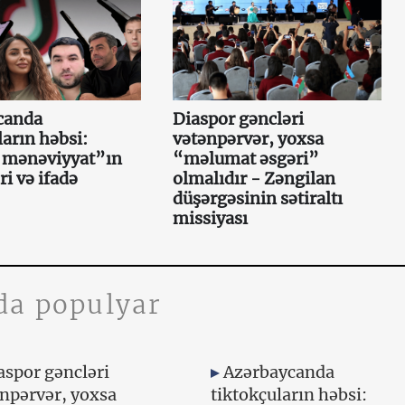
canda
Diaspor gəncləri
ların həbsi:
vətənpərvər, yoxsa
i mənəviyyat”ın
“məlumat əsgəri”
ri və ifadə
olmalıdır - Zəngilan
düşərgəsinin sətiraltı
missiyası
da populyar
aspor gəncləri
Azərbaycanda
npərvər, yoxsa
tiktokçuların həbsi: