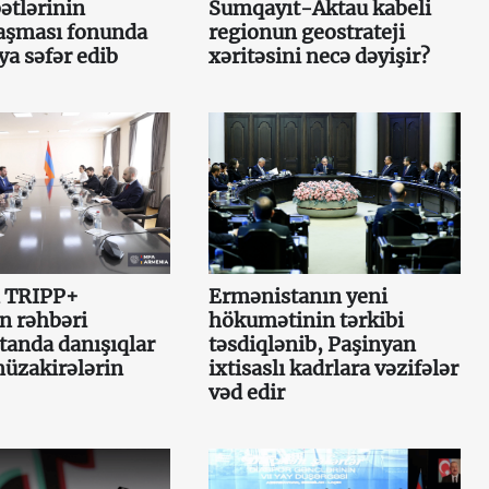
ətlərinin
Sumqayıt-Aktau kabeli
aşması fonunda
regionun geostrateji
a səfər edib
xəritəsini necə dəyişir?
 TRIPP+
Ermənistanın yeni
n rəhbəri
hökumətinin tərkibi
anda danışıqlar
təsdiqlənib, Paşinyan
müzakirələrin
ixtisaslı kadrlara vəzifələr
vəd edir