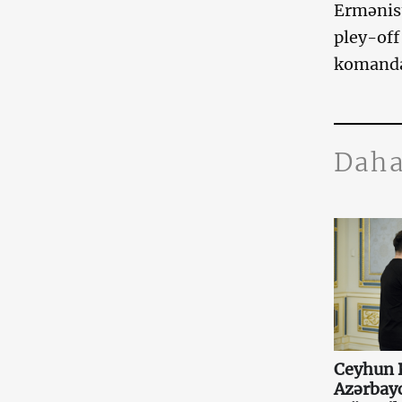
Ermənist
pley-off
komandas
Daha
Ceyhun 
Azərbay