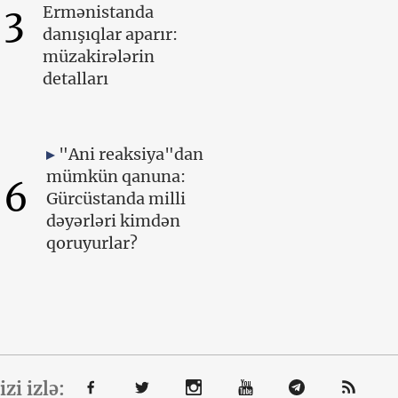
3
Ermənistanda
danışıqlar aparır:
müzakirələrin
detalları
"Ani reaksiya"dan
mümkün qanuna:
6
Gürcüstanda milli
dəyərləri kimdən
qoruyurlar?
izi izlə: