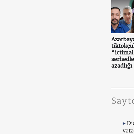
Azərbay
tiktokçu
“ictima
sərhədlə
azadlığı
Sayt
Di
vətə