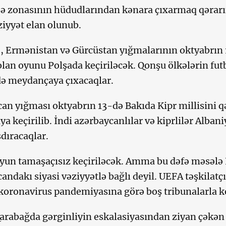
 zonasının hüdudlarından kənara çıxarmaq qərarına
ziyyət elan olunub.
ə, Ermənistan və Gürcüstan yığmalarının oktyabrın
olan oyunu Polşada keçiriləcək. Qonşu ölkələrin fut
ə meydançaya çıxacaqlar.
an yığması oktyabrın 13-də Bakıda Kipr millisini 
ya keçirilib. İndi azərbaycanlılar və kiprlilər Alba
şdıracaqlar.
oyun tamaşaçısız keçiriləcək. Amma bu dəfə məsələ
andakı siyasi vəziyyətlə bağlı deyil. UEFA təşkilatçı
koronavirus pandemiyasına görə boş tribunalarla keç
arabağda gərginliyin eskalasiyasından ziyan çəkən