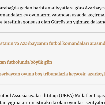
arabağda gedən hərbi əməliyyatlara görə Azərbayc
mandaları ev oyunlarını vətəndən uzaqda keçirməli
 tərəfinin qonşusu olan Gürcüstan yığması da kən
tanın və Azərbaycanın futbol komandaları arasınd
tan futbolunda böyük gün
ərbaycan oyunu boş tribunalarla keçəcək: azarkeşlə
utbol Assosiasiyaları İttifaqı (UEFA) Millətlər Liqa
an yığmalarının iştirakı ilə olan oyunları sentyabr