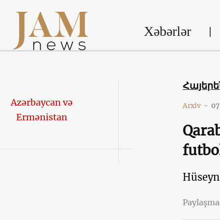
Xəbərlər
Հայեր
Azərbaycan və
Arxiv
-
07
Ermənistan
Qarab
futbo
Hüseyn 
Paylaşm