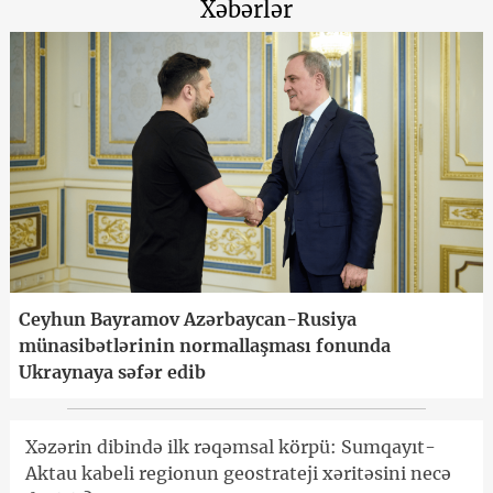
Xəbərlər
Ceyhun Bayramov Azərbaycan-Rusiya
münasibətlərinin normallaşması fonunda
Ukraynaya səfər edib
Xəzərin dibində ilk rəqəmsal körpü: Sumqayıt-
Aktau kabeli regionun geostrateji xəritəsini necə