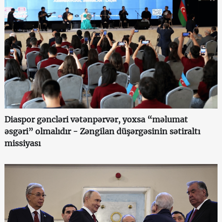
Diaspor gəncləri vətənpərvər, yoxsa “məlumat
əsgəri” olmalıdır - Zəngilan düşərgəsinin sətiraltı
missiyası