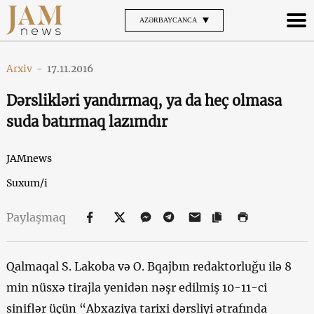
AZƏRBAYCANCA
Arxiv
-
17.11.2016
Dərslikləri yandırmaq, ya da heç olmasa
suda batırmaq lazımdır
JAMnews
Suxum/i
Paylaşmaq
Qalmaqal S. Lakoba və O. Bqajbın redaktorluğu ilə 8
min nüsxə tirajla yenidən nəşr edilmiş 10-11-ci
siniflər üçün “Abxaziya tarixi dərsliyi ətrafında