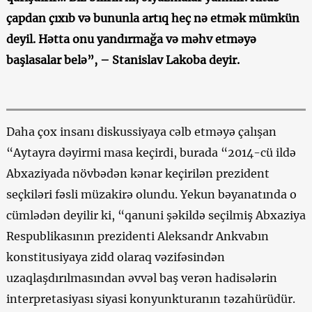
çapdan çıxıb və bununla artıq heç nə etmək mümkün
deyil. Hətta onu yandırmağa və məhv etməyə
başlasalar belə”, – Stanislav Lakoba deyir.
Daha çox insanı diskussiyaya cəlb etməyə çalışan
“Aytayra dəyirmi masa keçirdi, burada “2014-cü ildə
Abxaziyada növbədən kənar keçirilən prezident
seçkiləri fəsli müzakirə olundu. Yekun bəyanatında o
cümlədən deyilir ki, “qanuni şəkildə seçilmiş Abxaziya
Respublikasının prezidenti Aleksandr Ankvabın
konstitusiyaya zidd olaraq vəzifəsindən
uzaqlaşdırılmasından əvvəl baş verən hadisələrin
interpretasiyası siyasi konyunkturanın təzahürüdür.