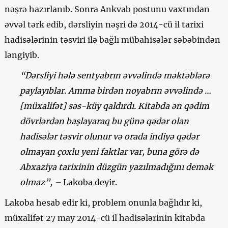
nəşrə hazırlanıb. Sonra Ankvab postunu vaxtından
əvvəl tərk edib, dərsliyin nəşri də 2014-cü il tarixi
hadisələrinin təsviri ilə bağlı mübahisələr səbəbindən
ləngiyib.
“Dərsliyi hələ sentyabrın əvvəlində məktəblərə
paylayıblar. Amma birdən noyabrın əvvəlində …
[müxalifət] səs-küy qaldırdı. Kitabda ən qədim
dövrlərdən başlayaraq bu günə qədər olan
hadisələr təsvir olunur və orada indiyə qədər
olmayan çoxlu yeni faktlar var, buna görə də
Abxaziya tarixinin düzgün yazılmadığını demək
olmaz”, –
Lakoba deyir.
Lakoba hesab edir ki, problem onunla bağlıdır ki,
müxalifət 27 may 2014-cü il hadisələrinin kitabda