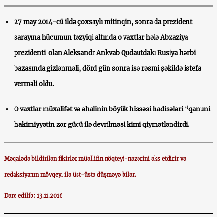
27 may 2014-cü ildə çoxsaylı mitinqin, sonra da prezident
sarayına hücumun təzyiqi altında o vaxtlar hələ Abxaziya
prezidenti olan Aleksandr Ankvab Qudautdakı Rusiya hərbi
bazasında gizlənməli, dörd gün sonra isə rəsmi şəkildə istefa
verməli oldu.
O vaxtlar müxalifət və əhalinin böyük hissəsi hadisələri “qanuni
hakimiyyətin zor gücü ilə devrilməsi kimi qiymətləndirdi.
Məqalədə bildirilən fikirlər müəllifin nöqteyi-nəzərini əks etdirir və
redaksiyanın mövqeyi ilə üst-üstə düşməyə bilər.
Dərc edilib: 13.11.2016