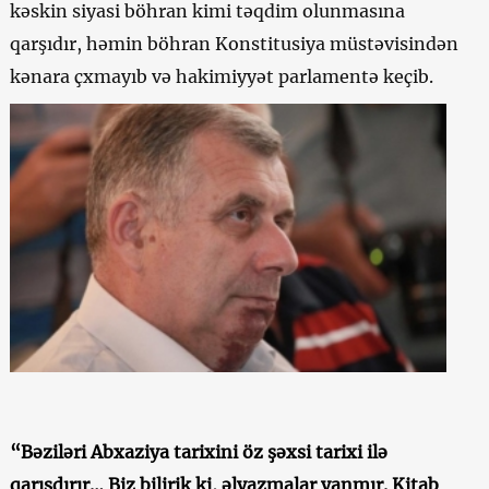
kəskin siyasi böhran kimi təqdim olunmasına
qarşıdır, həmin böhran Konstitusiya müstəvisindən
kənara çxmayıb və hakimiyyət parlamentə keçib.
“Bəziləri Abxaziya tarixini öz şəxsi tarixi ilə
qarışdırır… Biz bilirik ki, əlyazmalar yanmır. Kitab