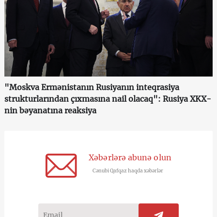
"Moskva Ermənistanın Rusiyanın inteqrasiya
strukturlarından çıxmasına nail olacaq": Rusiya XKX-
nin bəyanatına reaksiya
Xəbərlərə abunə olun
Cənubi Qafqaz haqda xəbərlər