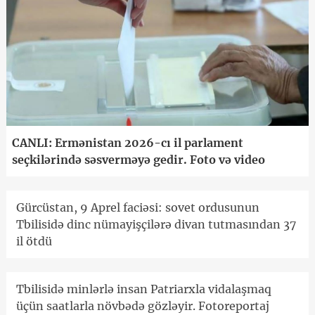
CANLI: Ermənistan 2026-cı il parlament
seçkilərində səsverməyə gedir. Foto və video
Gürcüstan, 9 Aprel faciəsi: sovet ordusunun
Tbilisidə dinc nümayişçilərə divan tutmasından 37
il ötdü
Tbilisidə minlərlə insan Patriarxla vidalaşmaq
üçün saatlarla növbədə gözləyir. Fotoreportaj