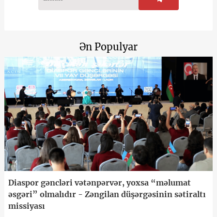
Ən Populyar
Diaspor gəncləri vətənpərvər, yoxsa “məlumat
əsgəri” olmalıdır - Zəngilan düşərgəsinin sətiraltı
missiyası