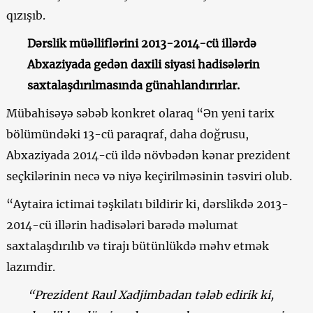
qızışıb.
Dərslik müəlliflərini 2013-2014-cü illərdə
Abxaziyada gedən daxili siyasi hadisələrin
saxtalaşdırılmasında günahlandırırlar.
Mübahisəyə səbəb konkret olaraq “Ən yeni tarix
bölümündəki 13-cü paraqraf, daha doğrusu,
Abxaziyada 2014-cü ildə növbədən kənar prezident
seçkilərinin necə və niyə keçirilməsinin təsviri olub.
“Aytaira ictimai təşkilatı bildirir ki, dərslikdə 2013-
2014-cü illərin hadisələri barədə məlumat
saxtalaşdırılıb və tirajı bütünlükdə məhv etmək
lazımdir.
“Prezident Raul Xadjimbadan tələb edirik ki,