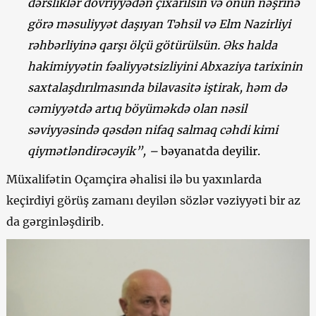
dərsliklər dövriyyədən çıxarılsın və onun nəşrinə
görə məsuliyyət daşıyan Təhsil və Elm Nazirliyi
rəhbərliyinə qarşı ölçü götürülsün. Əks halda
hakimiyyətin fəaliyyətsizliyini Abxaziya tarixinin
saxtalaşdırılmasında bilavasitə iştirak, həm də
cəmiyyətdə artıq böyüməkdə olan nəsil
səviyyəsində qəsdən nifaq salmaq cəhdi kimi
qiymətləndirəcəyik”, –
bəyanatda deyilir.
Müxalifətin Oçamçira əhalisi ilə bu yaxınlarda
keçirdiyi görüş zamanı deyilən sözlər vəziyyəti bir az
da gərginləşdirib.