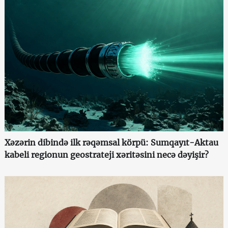
Xəzərin dibində ilk rəqəmsal körpü: Sumqayıt-Aktau
kabeli regionun geostrateji xəritəsini necə dəyişir?