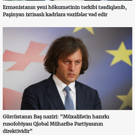
Ermənistanın yeni hökumətinin tərkibi təsdiqlənib,
Paşinyan ixtisaslı kadrlara vəzifələr vəd edir
Gürcüstanın Baş naziri: "Müxalifətin hazırkı
rusofobiyası Qlobal Müharibə Partiyasının
direktividir"