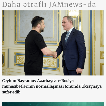
Daha ətraflı JAMnews-da
Ceyhun Bayramov Azərbaycan-Rusiya
münasibətlərinin normallaşması fonunda Ukraynaya
səfər edib