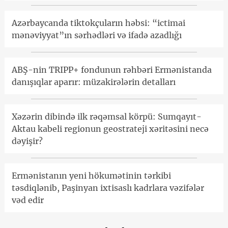
Azərbaycanda tiktokçuların həbsi: “ictimai
mənəviyyat”ın sərhədləri və ifadə azadlığı
ABŞ-nin TRIPP+ fondunun rəhbəri Ermənistanda
danışıqlar aparır: müzakirələrin detalları
Xəzərin dibində ilk rəqəmsal körpü: Sumqayıt-
Aktau kabeli regionun geostrateji xəritəsini necə
dəyişir?
Ermənistanın yeni hökumətinin tərkibi
təsdiqlənib, Paşinyan ixtisaslı kadrlara vəzifələr
vəd edir