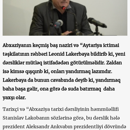
Abxaziyanın keçmiş baş naziri və “Aytariya ictimai
təşkilatının rəhbəri Leonid Lakerbaya bildirib ki, yeni
dərsliklər mütləq istifadədən götürülməlidir. Zaldan
isə kimsə qışqırıb ki, onları yandırmaq lazımdır.
Lakerbaya da bunun cavabında deyib ki, yandırmaq
baha başa gəlir, ona görə də suda batırmaq daha
yaxşı olar.
Tarixçi və “Abxaziya tarixi dərsliyinin həmmüəllifi
Stanislav Lakobanın sözlərinə görə, bu dərslik hələ
prezident Aleksandr Ankvabın prezidentliyi dövründə