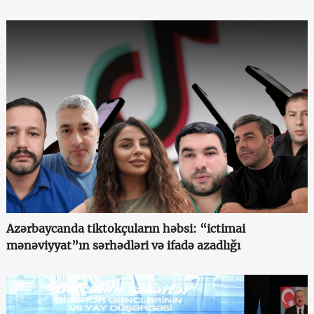
Azərbaycanda tiktokçuların həbsi: “ictimai
mənəviyyat”ın sərhədləri və ifadə azadlığı