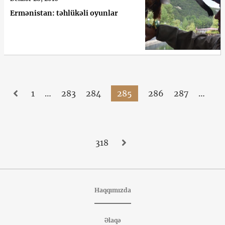
Ermənistan: təhlükəli oyunlar
1
…
283
284
285
286
287
…
318
Haqqımızda
Əlaqə