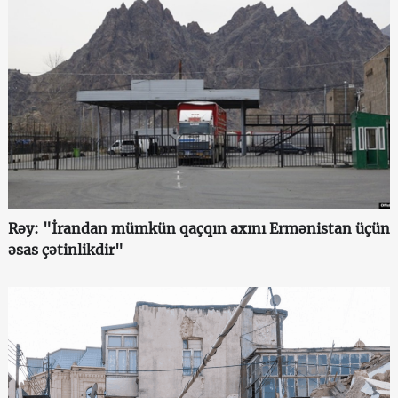
Rəy: "İrandan mümkün qaçqın axını Ermənistan üçün
əsas çətinlikdir"