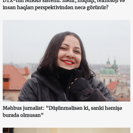
DTX-nin MİRAS sistemi: nədir, hüquqi, texnoloji və
insan haqları perspektivindən necə görünür?
Məhbus jurnalist: "Düşünməlisən ki, sanki həmişə
burada olmusan"