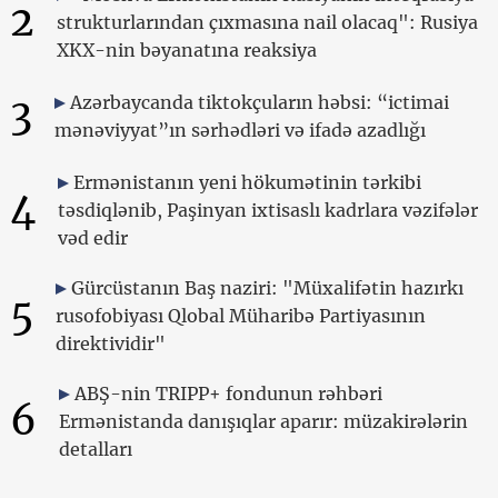
2
strukturlarından çıxmasına nail olacaq": Rusiya
XKX-nin bəyanatına reaksiya
3
Azərbaycanda tiktokçuların həbsi: “ictimai
mənəviyyat”ın sərhədləri və ifadə azadlığı
Ermənistanın yeni hökumətinin tərkibi
4
təsdiqlənib, Paşinyan ixtisaslı kadrlara vəzifələr
vəd edir
Gürcüstanın Baş naziri: "Müxalifətin hazırkı
5
rusofobiyası Qlobal Müharibə Partiyasının
direktividir"
ABŞ-nin TRIPP+ fondunun rəhbəri
6
Ermənistanda danışıqlar aparır: müzakirələrin
detalları