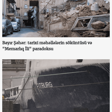
Bayır Şəhər: tarixi məhəllələrin söküntüsü və
"Memarlıq İli" paradoksu