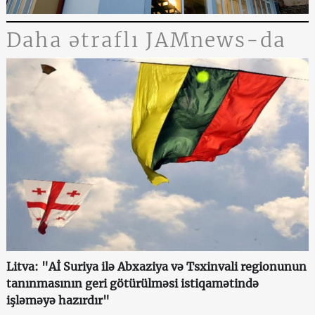
Daha ətraflı JAMnews-da
Litva: "Aİ Suriya ilə Abxaziya və Tsxinvali regionunun
tanınmasının geri götürülməsi istiqamətində
işləməyə hazırdır"