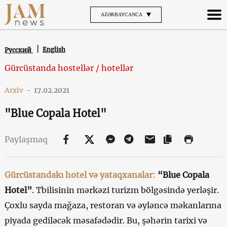
AZƏRBAYCANCA
English
Русский
Gürcüstanda hostellər / hotellər
Arxiv
-
17.02.2021
"Blue Copala Hotel"
Paylaşmaq
Gürcüstandakı hotel və yataqxanalar:
“Blue Copala
Hotel”
. Tbilisinin mərkəzi turizm bölgəsində yerləşir.
Çoxlu sayda mağaza, restoran və əyləncə məkanlarına
piyada gediləcək məsafədədir. Bu, şəhərin tarixi və