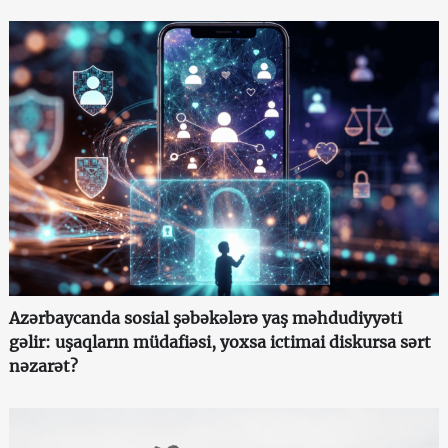
Azərbaycanda sosial şəbəkələrə yaş məhdudiyyəti
gəlir: uşaqların müdafiəsi, yoxsa ictimai diskursa sərt
nəzarət?