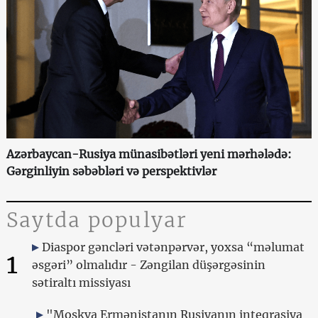
Azərbaycan-Rusiya münasibətləri yeni mərhələdə:
Gərginliyin səbəbləri və perspektivlər
Saytda populyar
Diaspor gəncləri vətənpərvər, yoxsa “məlumat
1
əsgəri” olmalıdır - Zəngilan düşərgəsinin
sətiraltı missiyası
"Moskva Ermənistanın Rusiyanın inteqrasiya