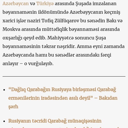
Azərbaycan
və
Türkiyə
arasında Şuşada imzalanan
bəyannamənin ildönümündə Azərbayycanın keçmiş
xarici işlər naziri Tofiq Zülfüqarov bu sənədin Bakı və
Moskva arasında müttəfiqlik bəyannaməsi arasında
oxşarlığı qeyd edib. Mahiyyətcə sonuncu Şuşa
bəyannaməsinin təkrar nəşridir. Amma eyni zamanda
Azərbaycanda hamı bu sənədlər arasındakı fərqi
anlayır – o vurğulayıb.
“Dağlıq Qarabağın Rusiyaya birləşməsi Qarabağ
ermənilərinin iradəsindən asılı deyil” – Bakıdan
şərh
Rusiyanın təcridi Qarabağ münaqişəsinin