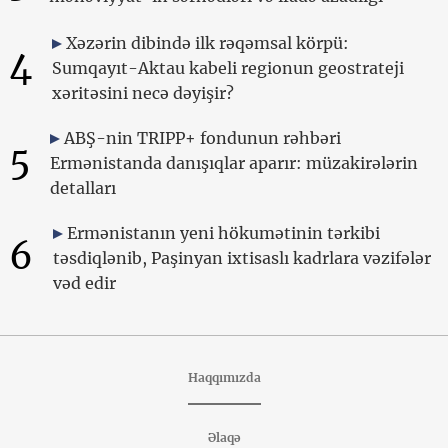
Xəzərin dibində ilk rəqəmsal körpü:
4
Sumqayıt-Aktau kabeli regionun geostrateji
xəritəsini necə dəyişir?
ABŞ-nin TRIPP+ fondunun rəhbəri
5
Ermənistanda danışıqlar aparır: müzakirələrin
detalları
Ermənistanın yeni hökumətinin tərkibi
6
təsdiqlənib, Paşinyan ixtisaslı kadrlara vəzifələr
vəd edir
Haqqımızda
Əlaqə