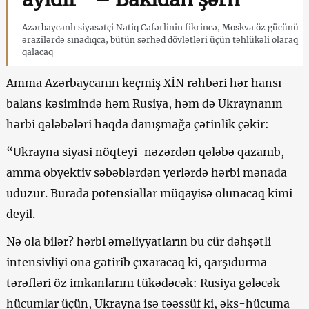
Azərbaycanlı siyasətçi Natiq Cəfərlinin fikrincə, Moskva öz gücünü
ərazilərdə sınadıqca, bütün sərhəd dövlətləri üçün təhlükəli olaraq
qalacaq
Amma Azərbaycanın keçmiş XİN rəhbəri hər hansı
balans kəsimində həm Rusiya, həm də Ukraynanın
hərbi qələbələri haqda danışmağa çətinlik çəkir:
“Ukrayna siyasi nöqteyi-nəzərdən qələbə qazanıb,
amma obyektiv səbəblərdən yerlərdə hərbi mənada
uduzur. Burada potensiallar müqayisə olunacaq kimi
deyil.
Nə ola bilər? hərbi əməliyyatların bu cür dəhşətli
intensivliyi ona gətirib çıxaracaq ki, qarşıdurma
tərəfləri öz imkanlarını tükədəcək: Rusiya gələcək
hücumlar üçün, Ukrayna isə təəssüf ki, əks-hücuma