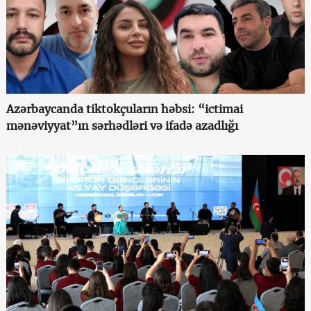
Azərbaycanda tiktokçuların həbsi: “ictimai
mənəviyyat”ın sərhədləri və ifadə azadlığı