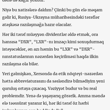
Niyə bu xatirələrə daldım? Çünki bu gün elə məqam
gəlir ki, Rusiya-Ukrayna müharibəsindəki tərəflər
atəşkəsə razılaşmağa hazır olacalar.
Hər iki tərəf müəyyən dividentlər əldə etmək, ora
hansısa “DXR”, “LXR”-nı imzaçı kimi soxuşdurmaq
istəyəcəklər, ən azı həmin bu “LXR” və “DXR”-
nınstatuslarının nəzərdən keçirilməsi haqda ilkin
razılaşma ola bilər.
Yeri gəlmişkən, Xersonda da etik nöqteyi-nəzərdən
hətta abbreviaturasını da səsləndirə bilmədiyim yeni
quruluş ortaya çıxacaq. Vəziyyət budur və bu real
problemdir. Yenə də yaşayarıq görərik. Amma məndə
elə təəssürat yaranır ki, hər iki tərəf öz hərbi