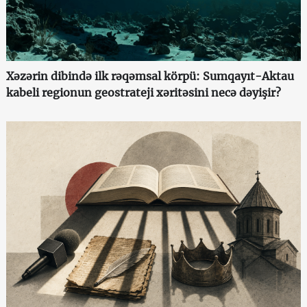
Xəzərin dibində ilk rəqəmsal körpü: Sumqayıt-Aktau
kabeli regionun geostrateji xəritəsini necə dəyişir?