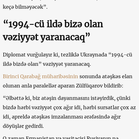
keçə bilməyəcək”.
“1994-cü ildə bizə olan
vəziyyət yaranacaq”
Diplomat vurğulayır ki, tezliklə Ukraynada “1994-cü
ildə bizdə olan” vəziyyət yaranacaq.
Birinci Qarabağ müharibəsinin
sonunda atəşkəs elan
olunan anla paralellər aparan Zülfüqarov bildirib:
“Əlbəttə ki, biz atəşin dayanmasını istəyirdik, çünki
bizdə hərbi vəziyyət çox ağır idi, hərbi sursatlar çox az
idi, apreldə atəşkəs imzalanması ərəfəsində ağır
döyüşlər gedirdi.
O zaman Ermənistan və vasitəçisi Rusiyanın nə