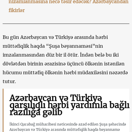
nizamlanmasına necə təsir edəcək? Azərbaycandan
fikirlər
Bu gün Azərbaycan və Türkiyə arasında hərbi
müttəfiqlik haqda “Şuşa bəyannaməsi”nin
imzalanmasından düz bir il ötür. İndən belə bu iki
dövlətdən birinin ərazisinə üçüncü ölkənin istənilən
hücumu müttəfiq ölkənin hərbi müdaxiləsini nəzərdə
tutur.
Azərbaycan və Türkiyə
qarşılıqlı hərbi yardımla bağlı
razılığa gəlib
İkinci Qarabağ müharibəsi nəticəsində azad edilən Şuşa şəhərində
Azərbaycan və Türkiyə arasında müttəfiqlik haqda bəyannamə