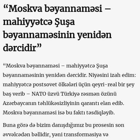
“Moskva bəyannaməsi –
mahiyyətcə Şuşa
bəyannaməsinin yenidən
dərcidir”
“Moskva bəyannaməsi – mahiyyətcə Şuşa
bəyannaməsinin yenidən dərcidir. Niyəsini izah edim:
mahiyyətcə postsovet ölkələri üçün qeyri-real bir şey
baş verib – NATO üzvü Türkiyə rəsmən özünü
Azərbaycanın təhlükəsizliyinin qarantı elan edib.
Moskva bəyannaməsi isə bu faktı təsdiqləyib.
Buna görə də bizim danışdığımız bu prosesin son
əvvəlcədən bəllidir, yəni transformasiya və