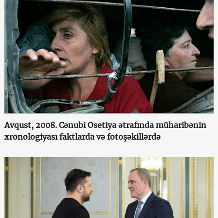
Avqust, 2008. Cənubi Osetiya ətrafında müharibənin
xronologiyası faktlarda və fotoşəkillərdə