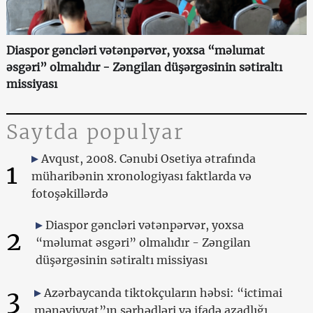
Diaspor gəncləri vətənpərvər, yoxsa “məlumat
əsgəri” olmalıdır - Zəngilan düşərgəsinin sətiraltı
missiyası
Saytda populyar
Avqust, 2008. Cənubi Osetiya ətrafında
1
müharibənin xronologiyası faktlarda və
fotoşəkillərdə
Diaspor gəncləri vətənpərvər, yoxsa
2
“məlumat əsgəri” olmalıdır - Zəngilan
düşərgəsinin sətiraltı missiyası
3
Azərbaycanda tiktokçuların həbsi: “ictimai
mənəviyyat”ın sərhədləri və ifadə azadlığı