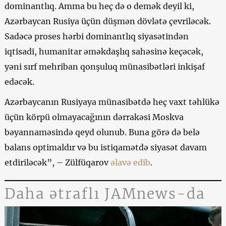
dominantlıq. Amma bu heç də o demək deyil ki,
Azərbaycan Rusiya üçün düşmən dövlətə çevriləcək.
Sadəcə proses hərbi dominantlıq siyasətindən
iqtisadi, humanitar əməkdaşlıq sahəsinə keçəcək,
yəni sırf mehriban qonşuluq münasibətləri inkişaf
edəcək.
Azərbaycanın Rusiyaya münasibətdə heç vaxt təhlükə
üçün körpü olmayacağının dərrakəsi Moskva
bəyannaməsində qeyd olunub. Buna görə də belə
balans optimaldır və bu istiqamətdə siyasət davam
etdiriləcək”, – Zülfüqarov
əlavə edib
.
Daha ətraflı JAMnews-da