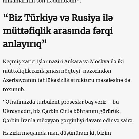
imkanlarının son həddindədir”.
“Biz Türkiyə və Rusiya ilə
müttəfiqlik arasında fərqi
anlayırıq”
Keçmiş xarici işlər naziri Ankara və Moskva ilə iki
müttəfiqlik razılaşması nöqteyi-nəzərindən
Azərbaycanın təhlükəsizlik strukturu məsələsinə də
toxunub.
“Ətrafımızda turbulent proseslər baş verir – bu
Ukraynadır, biz Qərbin Çinlə böhranını görürük,
Qərbin İranla müəyyən gərginliyi davam edir və sairə.
Hazırkı məqamda mən düşünürəm ki, bizim