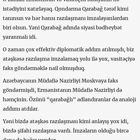
istədiyini xatırlayaq. Qondarma Qarabağ tərəf kimi
tanınsın və hər hansı razılaşmanı imzalayanlardan
biri olsun. Yəni Qarabağ adında siyasi bədheybət
yaranmalı idi.
O zaman çox effektiv diplomatik addım atılmışdı, biz
atəşkəsə razılaşma imzalamaq yolu ilə yox, vasitəçiyə
faks göndərməklə nail olmuşduq.
Azərbaycanın Müdafiə Nazirliyi Moskvaya faks
göndərmişdi, Ermənistanın Müdafiə Nazirliyi də
həmçinin. Özünü “qarabağlı” adlandıranlar da analoji
addımı atdılar.
Yəni bizdə atəşkəs razılaşması kimi anlayış yox idi,
bizdə şifahi razılaşma vardı. İmzaların olduğu bircə
dənə də kağız yoxdur.