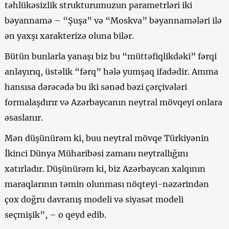
təhlükəsizlik strukturumuzun parametrləri iki
bəyannamə – “Şuşa” və “Moskva” bəyannamələri ilə
ən yaxşı xarakterizə oluna bilər.
Bütün bunlarla yanaşı biz bu “müttəfiqlikdəki” fərqi
anlayırıq, üstəlik “fərq” hələ yumşaq ifadədir. Amma
hansısa dərəcədə bu iki sənəd bəzi çərçivələri
formalaşdırır və Azərbaycanın neytral mövqeyi onlara
əsaslanır.
Mən düşünürəm ki, buu neytral mövqe Türkiyənin
İkinci Dünya Müharibəsi zamanı neytrallığını
xatırladır. Düşünürəm ki, biz Azərbaycan xalqının
maraqlarının təmin olunması nöqteyi-nəzərindən
çox doğru davranış modeli və siyasət modeli
seçmişik”, – o qeyd edib.