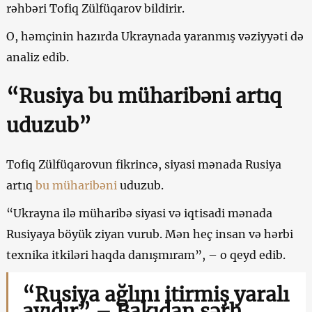
rəhbəri Tofiq Zülfüqarov bildirir.
O, həmçinin hazırda Ukraynada yaranmış vəziyyəti də
analiz edib.
“Rusiya bu müharibəni artıq
uduzub”
Tofiq Zülfüqarovun fikrincə, siyasi mənada Rusiya
artıq
bu müharibəni
uduzub.
“Ukrayna ilə müharibə siyasi və iqtisadi mənada
Rusiyaya böyük ziyan vurub. Mən heç insan və hərbi
texnika itkiləri haqda danışmıram”, – o qeyd edib.
“Rusiya ağlını itirmiş yaralı
ayıdır” – Bakıdan şərh