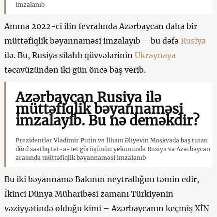
imzalanıb
Amma 2022-ci ilin fevralında Azərbaycan daha bir
müttəfiqlik bəyannaməsi imzalayıb – bu dəfə
Rusiya
ilə. Bu, Rusiya silahlı qüvvələrinin
Ukraynaya
təcavüzündən iki gün öncə baş verib.
Azərbaycan Rusiya ilə
müttəfiqlik bəyannaməsi
imzalayıb. Bu nə deməkdir?
Prezidentlər Vladimir Putin və İlham Əliyevin Moskvada baş tutan
dörd saatlıq tet-a-tet görüşünün yekununda Rusiya və Azərbaycan
arasında müttəfiqlik bəyannaməsi imzalanıb
Bu iki bəyannamə Bakının neytrallığını təmin edir,
İkinci Dünya Müharibəsi zamanı Türkiyənin
vəziyyətində olduğu kimi – Azərbaycanın keçmiş XİN