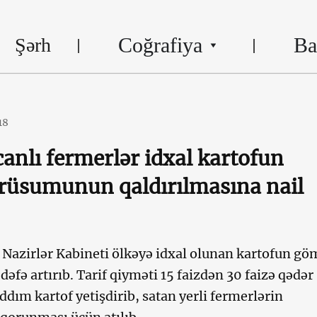
Coğrafiya
Ba
Şərh
18
anlı fermerlər idxal kartofun
rüsumunun qaldırılmasına nail
Nazirlər Kabineti ölkəyə idxal olunan kartofun g
əfə artırıb. Tarif qiyməti 15 faizdən 30 faizə qədər
ddım kartof yetişdirib, satan yerli fermerlərin