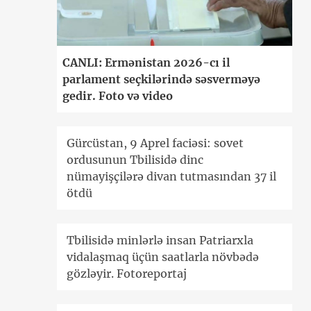
CANLI: Ermənistan 2026-cı il
parlament seçkilərində səsverməyə
gedir. Foto və video
Gürcüstan, 9 Aprel faciəsi: sovet
ordusunun Tbilisidə dinc
nümayişçilərə divan tutmasından 37 il
ötdü
Tbilisidə minlərlə insan Patriarxla
vidalaşmaq üçün saatlarla növbədə
gözləyir. Fotoreportaj