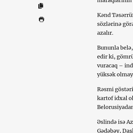
maraqlarının 
Kənd Təsərrü
sözlərinə gör
azalır.
Bununla belə,
edir ki, gömr
vuracaq – ind
yüksək olmaya
Rəsmi göstəri
kartof idxal 
Belorusiyadan 
Əslində isə A
Gədəbəy, Daşk