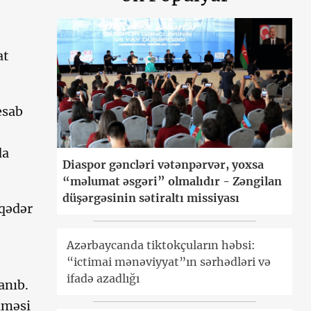
at
esab
da
Diaspor gəncləri vətənpərvər, yoxsa
“məlumat əsgəri” olmalıdır - Zəngilan
düşərgəsinin sətiraltı missiyası
 qədər
Azərbaycanda tiktokçuların həbsi:
“ictimai mənəviyyat”ın sərhədləri və
ifadə azadlığı
anıb.
lməsi