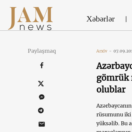
Xəbərlər
Paylaşmaq
Arxiv
-
07.09.20
Azərbayc
gömrük 
olublar
Azərbaycanın 
rüsumunu iki d
yüksəlib. Bu a