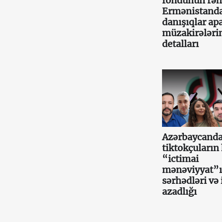
fondunun rəh
Ermənistand
danışıqlar apa
müzakirələri
detalları
Azərbaycand
tiktokçuların 
“ictimai
mənəviyyat”
sərhədləri və 
azadlığı