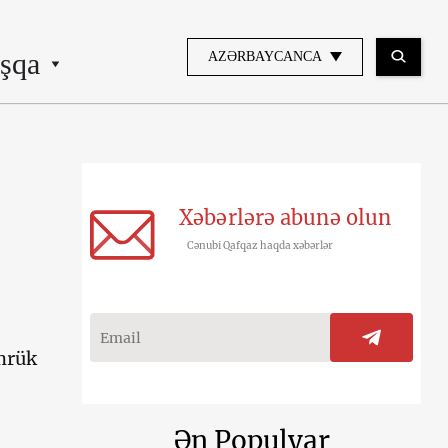
şqa
AZƏRBAYCANCA
Xəbərlərə abunə olun
Cənubi Qafqaz haqda xəbərlər
ömrük
Ən Populyar