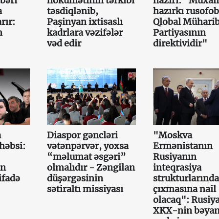
bəri
hökumətinin tərkibi
naziri: "Müxali
a
təsdiqlənib,
hazırkı rusofob
rır:
Paşinyan ixtisaslı
Qlobal Mühari
n
kadrlara vəzifələr
Partiyasının
vəd edir
direktividir"
a
Diaspor gəncləri
"Moskva
həbsi:
vətənpərvər, yoxsa
Ermənistanın
“məlumat əsgəri”
Rusiyanın
ın
olmalıdır - Zəngilan
inteqrasiya
ifadə
düşərgəsinin
strukturlarınd
sətiraltı missiyası
çıxmasına nail
olacaq": Rusiy
XKX-nin bəyan