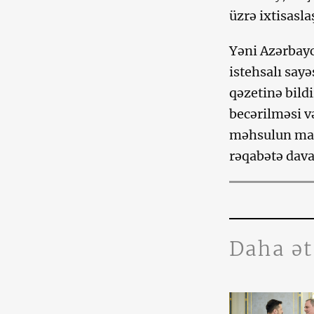
üzrə ixtisasla
Yəni Azərbayc
istehsalı sa
qəzetinə bild
becərilməsi v
məhsulun maya
rəqabətə dava
Daha ə