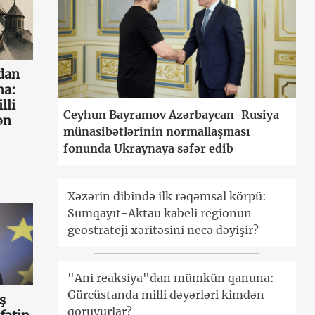
dan
a:
lli
Ceyhun Bayramov Azərbaycan-Rusiya
ən
münasibətlərinin normallaşması
fonunda Ukraynaya səfər edib
Xəzərin dibində ilk rəqəmsal körpü:
Sumqayıt-Aktau kabeli regionun
geostrateji xəritəsini necə dəyişir?
"Ani reaksiya"dan mümkün qanuna:
Gürcüstanda milli dəyərləri kimdən
ş
qoruyurlar?