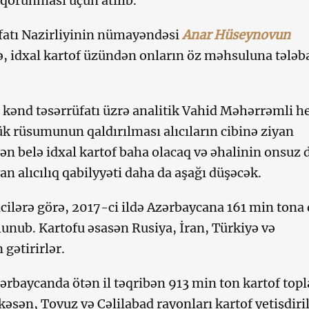
qorunması üçün atılıb.
fatı Nazirliyinin nümayəndəsi
Anar Hüseynovun
ə, idxal kartof üzündən onların öz məhsuluna tələb
 kənd təsərrüfatı üzrə analitik Vahid Məhərrəmli h
ük rüsumunun qaldırılması alıcıların cibinə ziyan
ən belə idxal kartof baha olacaq və əhalinin onsuz 
n alıcılıq qabilyyəti daha da aşağı düşəcək.
cilərə görə, 2017-ci ildə Azərbaycana 161 min tona
olunub. Kartofu əsasən Rusiya, İran, Türkiyə və
gətirirlər.
zərbaycanda ötən il təqribən 913 min ton kartof topl
əsən, Tovuz və Cəlilabad rayonları kartof yetişdiri