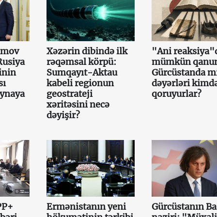
amov
Xəzərin dibində ilk
"Ani reaksiya"
Rusiya
rəqəmsal körpü:
mümkün qanun
inin
Sumqayıt-Aktau
Gürcüstanda mi
sı
kabeli regionun
dəyərləri kimd
aynaya
geostrateji
qoruyurlar?
xəritəsini necə
dəyişir?
PP+
Ermənistanın yeni
Gürcüstanın Ba