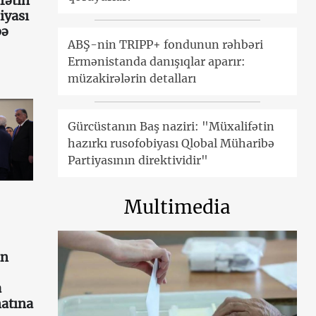
fətin
iyası
bə
ABŞ-nin TRIPP+ fondunun rəhbəri
Ermənistanda danışıqlar aparır:
müzakirələrin detalları
Gürcüstanın Baş naziri: "Müxalifətin
hazırkı rusofobiyası Qlobal Müharibə
Partiyasının direktividir"
Multimedia
an
a
atına