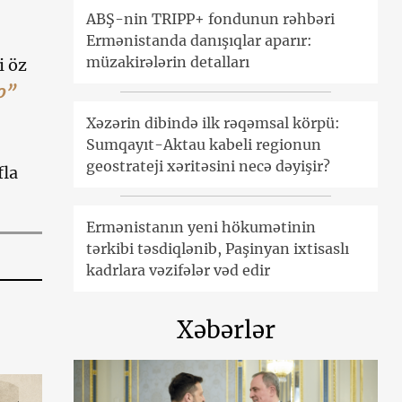
ABŞ-nin TRIPP+ fondunun rəhbəri
Ermənistanda danışıqlar aparır:
müzakirələrin detalları
i öz
o”
Xəzərin dibində ilk rəqəmsal körpü:
Sumqayıt-Aktau kabeli regionun
geostrateji xəritəsini necə dəyişir?
fla
Ermənistanın yeni hökumətinin
tərkibi təsdiqlənib, Paşinyan ixtisaslı
kadrlara vəzifələr vəd edir
Xəbərlər