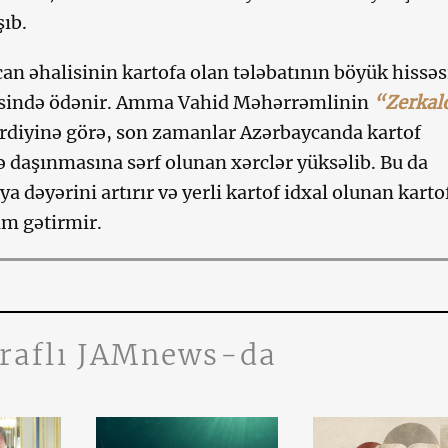
şıb.
an əhalisinin kartofa olan tələbatının böyük hissəs
yəsində ödənir. Amma Vahid Məhərrəmlinin
“Zerkal
irdiyinə görə, son zamanlar Azərbaycanda kartof
ə daşınmasına sərf olunan xərclər yüksəlib. Bu da
 dəyərini artırır və yerli kartof idxal olunan karto
m gətirmir.
traflı JAMnews-da