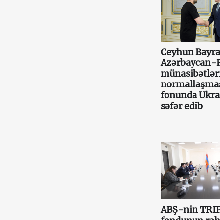
Ceyhun Bayr
Azərbaycan-
münasibətlər
normallaşma
fonunda Ukr
səfər edib
ABŞ-nin TRI