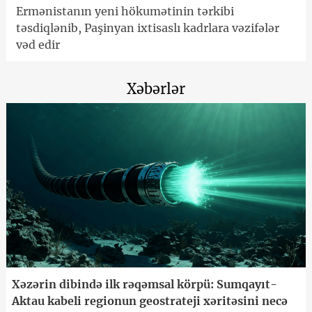
Ermənistanın yeni hökumətinin tərkibi
təsdiqlənib, Paşinyan ixtisaslı kadrlara vəzifələr
vəd edir
Xəbərlər
Xəzərin dibində ilk rəqəmsal körpü: Sumqayıt-
Aktau kabeli regionun geostrateji xəritəsini necə