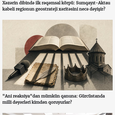
Xəzərin dibində ilk rəqəmsal körpü: Sumqayıt-Aktau
kabeli regionun geostrateji xəritəsini necə dəyişir?
"Ani reaksiya"dan mümkün qanuna: Gürcüstanda
milli dəyərləri kimdən qoruyurlar?