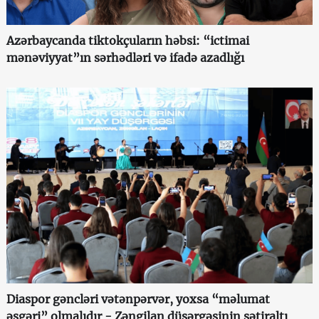
Azərbaycanda tiktokçuların həbsi: “ictimai
mənəviyyat”ın sərhədləri və ifadə azadlığı
Diaspor gəncləri vətənpərvər, yoxsa “məlumat
əsgəri” olmalıdır - Zəngilan düşərgəsinin sətiraltı