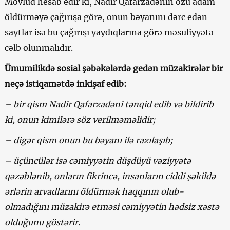
Mövlud hesab edir ki, Nadir Qafarzadənin özü adam
öldürməyə çağırışa görə, onun bəyanını dərc edən
saytlar isə bu çağırışı yaydıqlarına görə məsuliyyətə
cəlb olunmalıdır.
Ümumilikdə sosial şəbəkələrdə gedən müzakirələr bir
neçə istiqamətdə inkişaf edib:
– bir qism Nadir Qafarzadəni tənqid edib və bildirib
ki, onun kimilərə söz verilməməlidir;
– digər qism onun bu bəyanı ilə razılaşıb;
– üçüncülər isə cəmiyyətin düşdüyü vəziyyətə
qəzəblənib, onların fikrincə, insanların ciddi şəkildə
ərlərin arvadlarını öldürmək haqqının olub-
olmadığını müzakirə etməsi cəmiyyətin hədsiz xəstə
olduğunu göstərir.