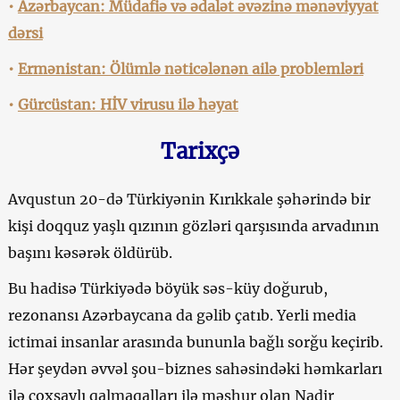
•
Azərbaycan: Müdafiə və ədalət əvəzinə mənəviyyat
dərsi
•
Ermənistan: Ölümlə nəticələnən ailə problemləri
•
Gürcüstan: HİV virusu ilə həyat
Tarixçə
Avqustun 20-də Türkiyənin Kırıkkale şəhərində bir
kişi doqquz yaşlı qızının gözləri qarşısında arvadının
başını kəsərək öldürüb.
Bu hadisə Türkiyədə böyük səs-küy doğurub,
rezonansı Azərbaycana da gəlib çatıb. Yerli media
ictimai insanlar arasında bununla bağlı sorğu keçirib.
Hər şeydən əvvəl şou-biznes sahəsindəki həmkarları
ilə çoxsaylı qalmaqalları ilə məşhur olan Nadir