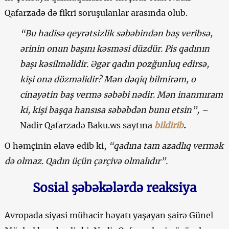
Qafarzadə də fikri soruşulanlar arasında olub.
“Bu hadisə qeyrətsizlik səbəbindən baş veribsə,
ərinin onun başını kəsməsi düzdür. Pis qadının
başı kəsilməlidir. Əgər qadın pozğunluq edirsə,
kişi ona dözməlidir? Mən dəqiq bilmirəm, o
cinayətin baş vermə səbəbi nədir. Mən inanmıram
ki, kişi başqa hansısa səbəbdən bunu etsin”, –
Nadir Qafarzadə
Baku.ws saytına
bildirib
.
O həmçinin əlavə edib ki,
“
qadına tam azadlıq vermək
də olmaz. Qadın üçün çərçivə olmalıdır”.
Sosial şəbəkələrdə reaksiya
Avropada siyasi mühacir həyatı yaşayan şairə Günel