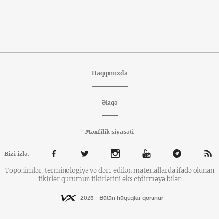
Haqqımızda
Əlaqə
Məxfilik siyasəti
Bizi izlə:
Toponimlər, terminologiya və dərc edilən materiallarda ifadə olunan
fikirlər qurumun fikirlərini əks etdirməyə bilər
2025 - Bütün hüquqlar qorunur