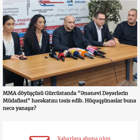
MMA döyüşçüsü Gürcüstanda "Ənənəvi Dəyərlərin
Müdafiəsi" hərəkatını təsis edib. Hüquqşünaslar buna
necə yanaşır?
Xəbərlərə abunə olun