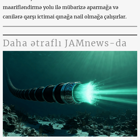
maarifləndirmə yolu ilə mübarizə aparmağa və
canilərə qarşı ictimai qınağa nail olmağa çalışırlar.
Daha ətraflı JAMnews-da