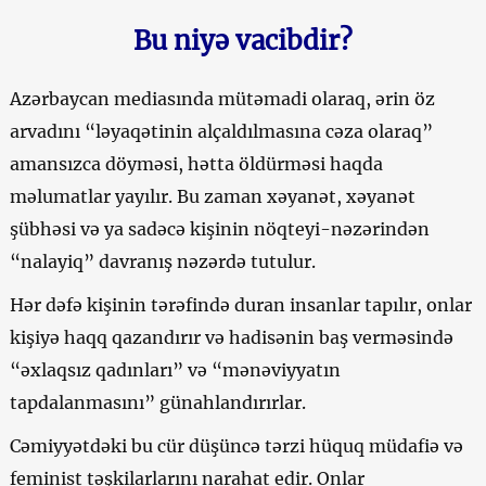
Bu niyə vacibdir?
Azərbaycan mediasında mütəmadi olaraq, ərin öz
arvadını “ləyaqətinin alçaldılmasına cəza olaraq”
amansızca döyməsi, hətta öldürməsi haqda
məlumatlar yayılır. Bu zaman xəyanət, xəyanət
şübhəsi və ya sadəcə kişinin nöqteyi-nəzərindən
“nalayiq” davranış nəzərdə tutulur.
Hər dəfə kişinin tərəfində duran insanlar tapılır, onlar
kişiyə haqq qazandırır və hadisənin baş verməsində
“əxlaqsız qadınları” və “mənəviyyatın
tapdalanmasını” günahlandırırlar.
Cəmiyyətdəki bu cür düşüncə tərzi hüquq müdafiə və
feminist təşkilarlarını narahat edir. Onlar