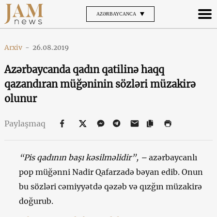
AZƏRBAYCANCA
Arxiv
-
26.08.2019
Azərbaycanda qadın qatilinə haqq
qazandıran müğəninin sözləri müzakirə
olunur
Paylaşmaq
“Pis qadının başı kəsilməlidir”, –
azərbaycanlı
pop müğənni Nadir Qafarzadə bəyan edib. Onun
bu sözləri cəmiyyətdə qəzəb və qızğın müzakirə
doğurub.