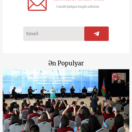
Cənubi Qafqaz haqda xəbərlər
Ən Populyar