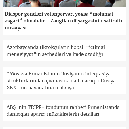
Diaspor gəncləri vətənpərvər, yoxsa “məlumat
əsgəri” olmalıdır - Zəngilan düşərgəsinin sətiraltı
missiyası
Azərbaycanda tiktokçuların həbsi: “ictimai
mənəviyyat”ın sərhədləri və ifadə azadlığı
"Moskva Ermənistanın Rusiyanın inteqrasiya
strukturlarından çıxmasına nail olacaq": Rusiya
XKX-nin bəyanatına reaksiya
ABŞ-nin TRIPP+ fondunun rəhbəri Ermənistanda
danışıqlar aparır: müzakirələrin detalları