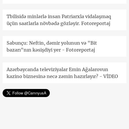
Tbilisidə minlərlə insan Patriarxla vidalaşmaq
üçün saatlarla növbədə gözləyir. Fotoreportaj
Sabunçu: Neftin, dəmir yolunun və "Bit
bazarı"nın kəsişdiyi yer - Fotoreportaj
Azərbaycanda televiziyalar Emin Ağalarovun
kazino biznesinə necə zəmin hazırlayır? - VİDEO