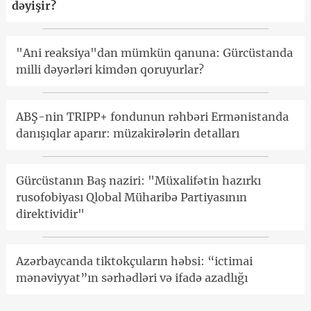
dəyişir?
"Ani reaksiya"dan mümkün qanuna: Gürcüstanda
milli dəyərləri kimdən qoruyurlar?
ABŞ-nin TRIPP+ fondunun rəhbəri Ermənistanda
danışıqlar aparır: müzakirələrin detalları
Gürcüstanın Baş naziri: "Müxalifətin hazırkı
rusofobiyası Qlobal Müharibə Partiyasının
direktividir"
Azərbaycanda tiktokçuların həbsi: “ictimai
mənəviyyat”ın sərhədləri və ifadə azadlığı