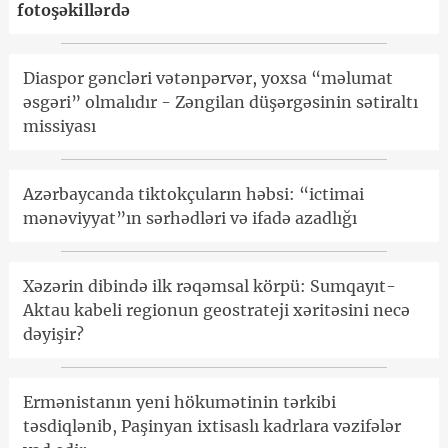
fotoşəkillərdə
Diaspor gəncləri vətənpərvər, yoxsa “məlumat
əsgəri” olmalıdır - Zəngilan düşərgəsinin sətiraltı
missiyası
Azərbaycanda tiktokçuların həbsi: “ictimai
mənəviyyat”ın sərhədləri və ifadə azadlığı
Xəzərin dibində ilk rəqəmsal körpü: Sumqayıt-
Aktau kabeli regionun geostrateji xəritəsini necə
dəyişir?
Ermənistanın yeni hökumətinin tərkibi
təsdiqlənib, Paşinyan ixtisaslı kadrlara vəzifələr