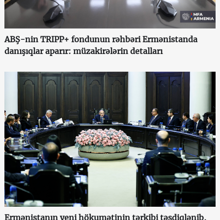
ABŞ-nin TRIPP+ fondunun rəhbəri Ermənistanda
danışıqlar aparır: müzakirələrin detalları
Ermənistanın yeni hökumətinin tərkibi təsdiqlənib,