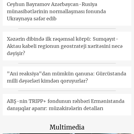
Ceyhun Bayramov Azərbaycan-Rusiya
münasibətlərinin normallaşması fonunda
Ukraynaya səfər edib
Xəzərin dibində ilk rəqəmsal körpü: Sumqayıt-
Aktau kabeli regionun geostrateji xəritəsini necə
dəyişir?
"Ani reaksiya"dan mümkün qanuna: Gürcüstanda
milli dəyərləri kimdən qoruyurlar?
ABŞ-nin TRIPP+ fondunun rəhbəri Ermənistanda
danışıqlar aparır: müzakirələrin detalları
Multimedia