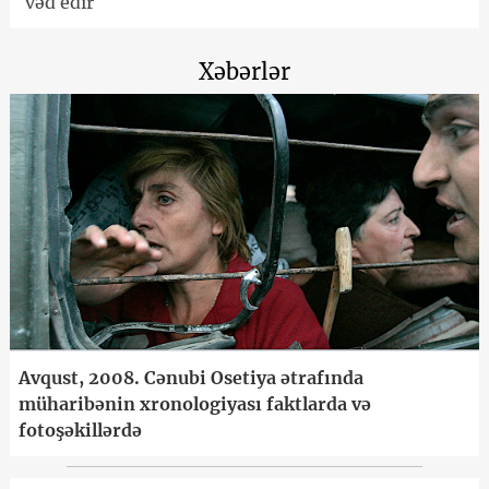
vəd edir
Xəbərlər
Avqust, 2008. Cənubi Osetiya ətrafında
müharibənin xronologiyası faktlarda və
fotoşəkillərdə