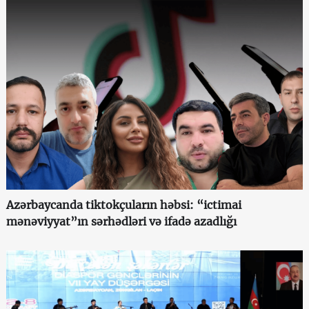
Azərbaycanda tiktokçuların həbsi: “ictimai
mənəviyyat”ın sərhədləri və ifadə azadlığı