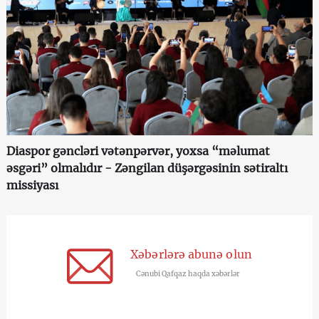
Diaspor gəncləri vətənpərvər, yoxsa “məlumat
əsgəri” olmalıdır - Zəngilan düşərgəsinin sətiraltı
missiyası
Xəbərlərə abunə olun
Cənubi Qafqaz haqda xəbərlər