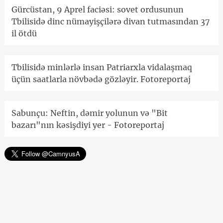
Gürcüstan, 9 Aprel faciəsi: sovet ordusunun
Tbilisidə dinc nümayişçilərə divan tutmasından 37
il ötdü
Tbilisidə minlərlə insan Patriarxla vidalaşmaq
üçün saatlarla növbədə gözləyir. Fotoreportaj
Sabunçu: Neftin, dəmir yolunun və "Bit
bazarı"nın kəsişdiyi yer - Fotoreportaj