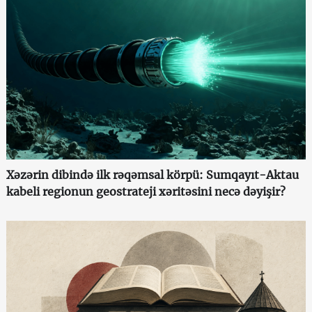
Xəzərin dibində ilk rəqəmsal körpü: Sumqayıt-Aktau
kabeli regionun geostrateji xəritəsini necə dəyişir?