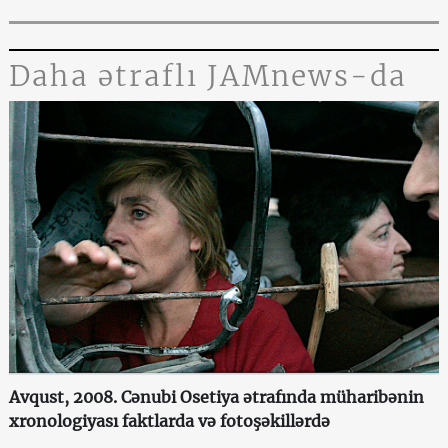
Daha ətraflı JAMnews-da
Avqust, 2008. Cənubi Osetiya ətrafında müharibənin
xronologiyası faktlarda və fotoşəkillərdə