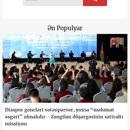
Ən Populyar
Diaspor gəncləri vətənpərvər, yoxsa “məlumat
əsgəri” olmalıdır - Zəngilan düşərgəsinin sətiraltı
missiyası