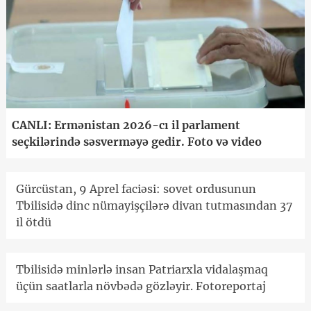
CANLI: Ermənistan 2026-cı il parlament
seçkilərində səsverməyə gedir. Foto və video
Gürcüstan, 9 Aprel faciəsi: sovet ordusunun
Tbilisidə dinc nümayişçilərə divan tutmasından 37
il ötdü
Tbilisidə minlərlə insan Patriarxla vidalaşmaq
üçün saatlarla növbədə gözləyir. Fotoreportaj