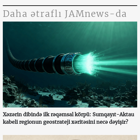
Daha ətraflı JAMnews-da
Xəzərin dibində ilk rəqəmsal körpü: Sumqayıt-Aktau
kabeli regionun geostrateji xəritəsini necə dəyişir?