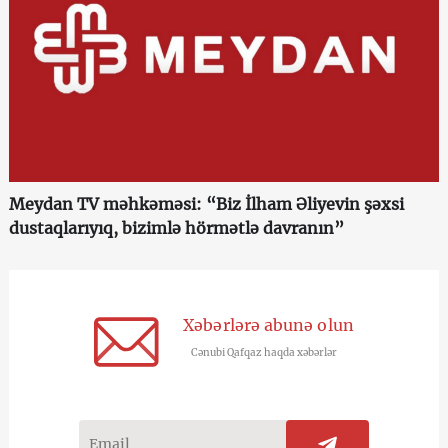
Meydan TV məhkəməsi: “Biz İlham Əliyevin şəxsi
dustaqlarıyıq, bizimlə hörmətlə davranın”
Xəbərlərə abunə olun
Cənubi Qafqaz haqda xəbərlər