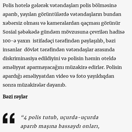
Polis hotelə gələrək vətəndaşları polis bölməsinə
aparıb, yayılan görüntülərdə vətəndaşların bundan
xəbərsiz olması və kameralardan qaçması görünür
Sosial şəbəkədə gündəm mövzusuna çevrilən hadisə
100-ə yaxın istifadəçi tərəfindən paylaşılıb, bəzi
insanlar dövlət tərəfindən vətəndaşlar arasında
diskriminasiya edildiyini və polisin həmin oteldə
əməliyyat aparmayacağını müzakirə edirlər. Polisin
apardığı əməliyyatdan video və foto yayıldıqdan
sonra müzakirələr dayanıb.
Bəzi rəylər
“4 polis tutub, uçurda-uçurda
aparıb maşına bassaydı onları,