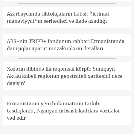
Azərbaycanda tiktokçuların həbsi: “ictimai
mənəviyyat”ın sərhədləri və ifadə azadlığı
ABŞ-nin TRIPP+ fondunun rəhbəri Ermənistanda
danışıqlar aparır: müzakirələrin detalları
Xəzərin dibində ilk rəqəmsal körpü: Sumqayıt-
Aktau kabeli regionun geostrateji xəritəsini necə
dəyişir?
Ermənistanın yeni hökumətinin tərkibi
təsdiqlənib, Paşinyan ixtisaslı kadrlara vəzifələr
vəd edir