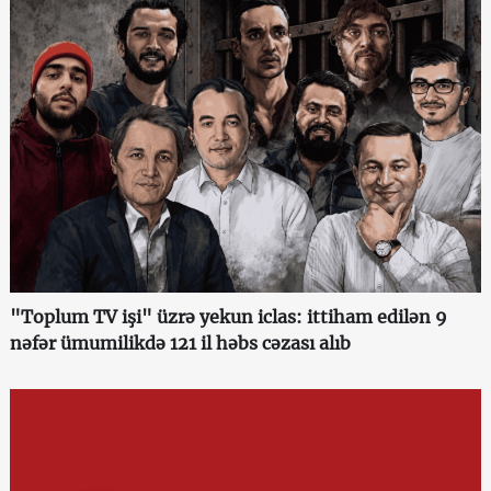
"Toplum TV işi" üzrə yekun iclas: ittiham edilən 9
nəfər ümumilikdə 121 il həbs cəzası alıb