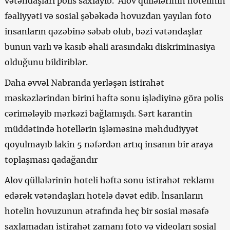
vətəndaşları polis saxlayıb. Alov qüllələrinin hotelinin
fəaliyyəti və sosial şəbəkədə hovuzdan yayılan foto
insanların qəzəbinə səbəb olub, bəzi vətəndaşlar
bunun varlı və kasıb əhali arasındakı diskriminasiya
olduğunu bildiriblər.
Daha əvvəl Nabranda yerləşən istirahət
məskəzlərindən birini həftə sonu işlədiyinə görə polis
cərimələyib mərkəzi bağlamışdı. Sərt karantin
müddətində hotellərin işləməsinə məhdudiyyət
qoyulmayıb lakin 5 nəfərdən artıq insanın bir araya
toplaşması qadağandır
Alov qüllələrinin hoteli həftə sonu istirahət reklamı
edərək vətəndaşları hotelə dəvət edib. İnsanların
hotelin hovuzunun ətrafında heç bir sosial məsafə
saxlamadan istirahət zamanı foto və videoları sosial