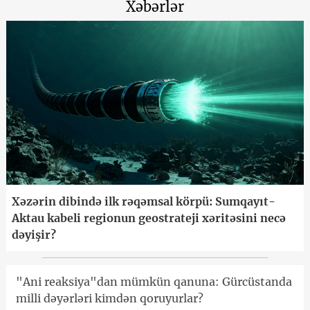
Xəbərlər
Xəzərin dibində ilk rəqəmsal körpü: Sumqayıt-
Aktau kabeli regionun geostrateji xəritəsini necə
dəyişir?
"Ani reaksiya"dan mümkün qanuna: Gürcüstanda
milli dəyərləri kimdən qoruyurlar?