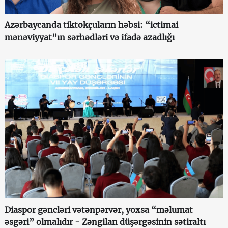
Azərbaycanda tiktokçuların həbsi: “ictimai
mənəviyyat”ın sərhədləri və ifadə azadlığı
Diaspor gəncləri vətənpərvər, yoxsa “məlumat
əsgəri” olmalıdır - Zəngilan düşərgəsinin sətiraltı