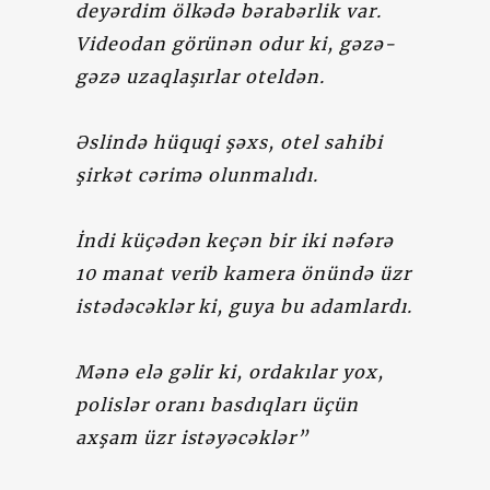
deyərdim ölkədə bərabərlik var.
Videodan görünən odur ki, gəzə-
gəzə uzaqlaşırlar oteldən.
Əslində hüquqi şəxs, otel sahibi
şirkət cərimə olunmalıdı.
İndi küçədən keçən bir iki nəfərə
10 manat verib kamera önündə üzr
istədəcəklər ki, guya bu adamlardı.
Mənə elə gəlir ki, ordakılar yox,
polislər oranı basdıqları üçün
axşam üzr istəyəcəklər”