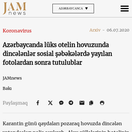
AZƏRBAYCANCA
Arxiv
-
06.07.2020
Koronavirus
Azərbaycanda lüks otelin hovuzunda
dincələnlər sosial şəbəkələrdə yayılan
fotolardan sonra tutulublar
JAMnews
Bakı
Paylaşmaq
Karantin günü qaydaları pozaraq hovuzda dincələn