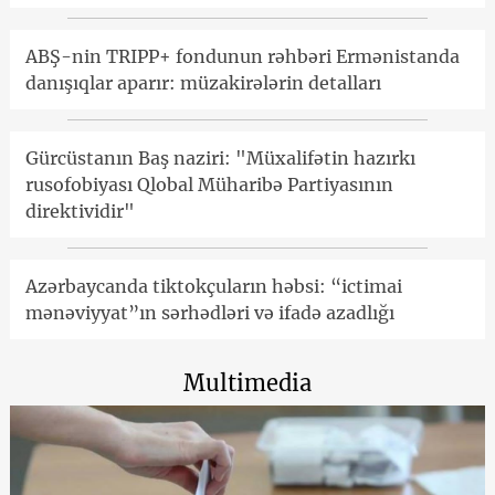
ABŞ-nin TRIPP+ fondunun rəhbəri Ermənistanda
danışıqlar aparır: müzakirələrin detalları
Gürcüstanın Baş naziri: "Müxalifətin hazırkı
rusofobiyası Qlobal Müharibə Partiyasının
direktividir"
Azərbaycanda tiktokçuların həbsi: “ictimai
mənəviyyat”ın sərhədləri və ifadə azadlığı
Multimedia