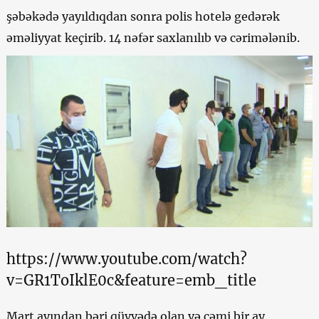
şəbəkədə yayıldıqdan sonra polis hotelə gedərək
əməliyyat keçirib. 14 nəfər saxlanılıb və cərimələnib.
https://www.youtube.com/watch?
v=GR1ToIklE0c&feature=emb_title
Mart ayından bəri qüvvədə olan və cəmi bir ay