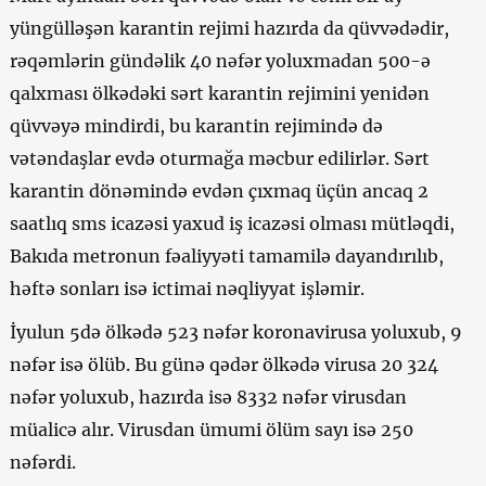
yüngülləşən karantin rejimi hazırda da qüvvədədir,
rəqəmlərin gündəlik 40 nəfər yoluxmadan 500-ə
qalxması ölkədəki sərt karantin rejimini yenidən
qüvvəyə mindirdi, bu karantin rejimində də
vətəndaşlar evdə oturmağa məcbur edilirlər. Sərt
karantin dönəmində evdən çıxmaq üçün ancaq 2
saatlıq sms icazəsi yaxud iş icazəsi olması mütləqdi,
Bakıda metronun fəaliyyəti tamamilə dayandırılıb,
həftə sonları isə ictimai nəqliyyat işləmir.
İyulun 5də ölkədə 523 nəfər koronavirusa yoluxub, 9
nəfər isə ölüb. Bu günə qədər ölkədə virusa 20 324
nəfər yoluxub, hazırda isə 8332 nəfər virusdan
müalicə alır. Virusdan ümumi ölüm sayı isə 250
nəfərdi.