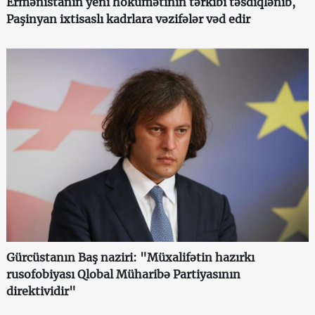
Ermənistanın yeni hökumətinin tərkibi təsdiqlənib,
Paşinyan ixtisaslı kadrlara vəzifələr vəd edir
Gürcüstanın Baş naziri: "Müxalifətin hazırkı
rusofobiyası Qlobal Müharibə Partiyasının
direktividir"