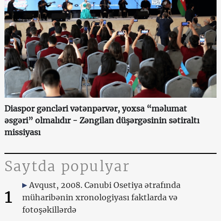
Diaspor gəncləri vətənpərvər, yoxsa “məlumat
əsgəri” olmalıdır - Zəngilan düşərgəsinin sətiraltı
missiyası
Saytda populyar
Avqust, 2008. Cənubi Osetiya ətrafında
1
müharibənin xronologiyası faktlarda və
fotoşəkillərdə