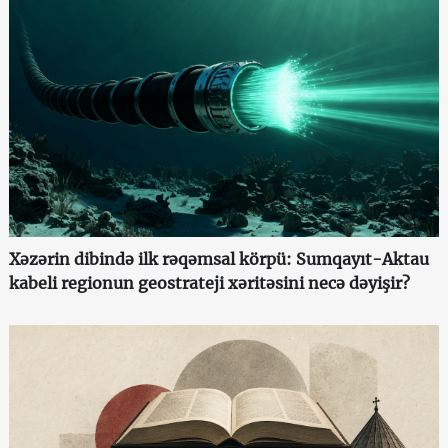
Xəzərin dibində ilk rəqəmsal körpü: Sumqayıt-Aktau
kabeli regionun geostrateji xəritəsini necə dəyişir?