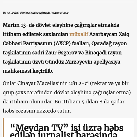
İki AXCP fəalı dövlət əleyhinə çağırışda ittiham olunur
Martın 13-də
dövlət əleyhinə çağırışlar etməkdə
ittiham edilərək saxlanıl
an
müxalif
Azərbaycan Xalq
Cəbhəsi Partiyasının (AXCP) fəalları, Qaradağ rayon
təşkilatının sədri Zaur Əsgərov və Binəqədi rayon
təşkilatının üzvü Gündüz Mirzəyevin apellyasiya
məhkəməsi keçirilib.
Onlar Cinayət Məcəlləsinin 281.2-ci (təkrar və ya bir
qrup şəxs tərəfindən dövlət əleyhinə çağırışlar etmə)
ilə ittiham olunurlar. Bu ittiham 5 ildən 8 ilə qədər
həbs cəzasını nəzərdə tutur.
“Meydan TV” işi üzrə həbs
edilən jurnalist barəsində