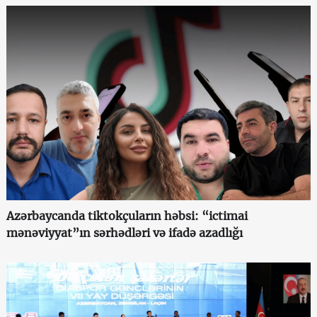
Azərbaycanda tiktokçuların həbsi: “ictimai
mənəviyyat”ın sərhədləri və ifadə azadlığı