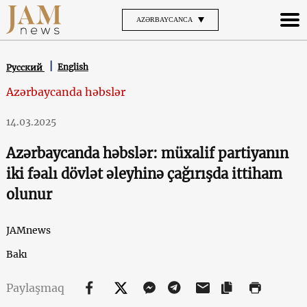
AZƏRBAYCANCA
English
Русский
Azərbaycanda həbslər
14.03.2025
Azərbaycanda həbslər: müxalif partiyanın
iki fəalı dövlət əleyhinə çağırışda ittiham
olunur
JAMnews
Bakı
Paylaşmaq