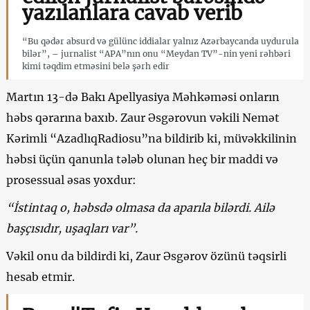
yazılanlara cavab verib
“Bu qədər absurd və gülünc iddialar yalnız Azərbaycanda uydurula
bilər”, – jurnalist “APA”nın onu “Meydan TV”-nin yeni rəhbəri
kimi təqdim etməsini belə şərh edir
Martın 13-də Bakı Apellyasiya Məhkəməsi onların
həbs qərarına baxıb. Zaur Əsgərovun vəkili Nemət
Kərimli “AzadlıqRadiosu”na bildirib ki, müvəkkilinin
həbsi üçün qanunla tələb olunan heç bir maddi və
prosessual əsas yoxdur:
“İstintaq o, həbsdə olmasa da aparıla bilərdi. Ailə
başçısıdır, uşaqları var”.
Vəkil onu da bildirdi ki, Zaur Əsgərov özünü təqsirli
hesab etmir.