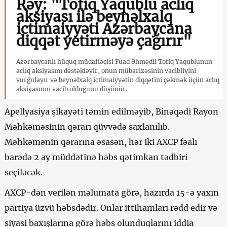
Rəy: "Tofiq Yaqublu aclıq
aksiyası ilə beynəlxalq
ictimaiyyəti Azərbaycana
diqqət yetirməyə çağırır"
Azərbaycanlı hüquq müdafiəçisi Fuad Əhmədli Tofiq Yaqublunun
aclıq aksiyasını dəstəkləyir, onun mübarizəsinin vacibliyini
vurğulayır və beynəlxalq ictimaiyyətin diqqətini çəkmək üçün aclıq
aksiyasının vacib olduğunu düşünür.
Apellyasiya şikayəti təmin edilməyib, Binəqədi Rayon
Məhkəməsinin qərarı qüvvədə saxlanılıb.
Məhkəmənin qərarına əsasən, hər iki AXCP fəalı
barədə 2 ay müddətinə həbs qətimkan tədbiri
seçiləcək.
AXCP-dən verilən məlumata görə, hazırda 15-ə yaxın
partiya üzvü həbsdədir. Onlar ittihamları rədd edir və
siyasi baxışlarına görə həbs olunduqlarını iddia