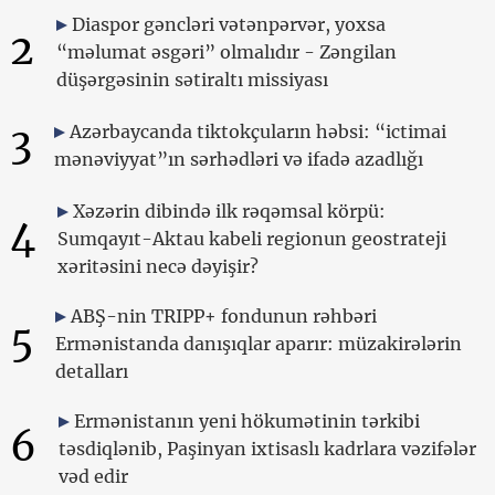
Diaspor gəncləri vətənpərvər, yoxsa
2
“məlumat əsgəri” olmalıdır - Zəngilan
düşərgəsinin sətiraltı missiyası
3
Azərbaycanda tiktokçuların həbsi: “ictimai
mənəviyyat”ın sərhədləri və ifadə azadlığı
Xəzərin dibində ilk rəqəmsal körpü:
4
Sumqayıt-Aktau kabeli regionun geostrateji
xəritəsini necə dəyişir?
ABŞ-nin TRIPP+ fondunun rəhbəri
5
Ermənistanda danışıqlar aparır: müzakirələrin
detalları
Ermənistanın yeni hökumətinin tərkibi
6
təsdiqlənib, Paşinyan ixtisaslı kadrlara vəzifələr
vəd edir