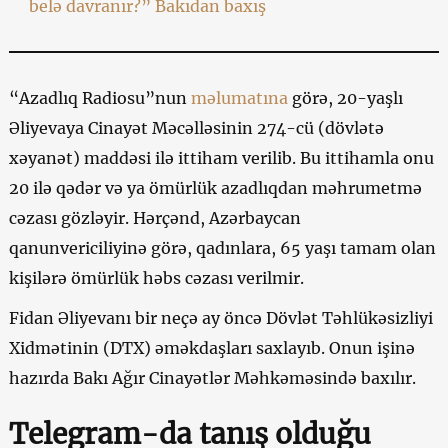
belə davranır?” Bakıdan baxış
“Azadlıq Radiosu”nun
məlumatına
görə, 20-yaşlı
Əliyevaya Cinayət Məcəlləsinin 274-cü (dövlətə
xəyanət) maddəsi ilə ittiham verilib. Bu ittihamla onu
20 ilə qədər və ya ömürlük azadlıqdan məhrumetmə
cəzası gözləyir. Hərçənd, Azərbaycan
qanunvericiliyinə görə, qadınlara, 65 yaşı tamam olan
kişilərə ömürlük həbs cəzası verilmir.
Fidan Əliyevanı bir neçə ay öncə Dövlət Təhlükəsizliyi
Xidmətinin (DTX) əməkdaşları saxlayıb. Onun işinə
hazırda Bakı Ağır Cinayətlər Məhkəməsində baxılır.
Telegram-da tanış olduğu