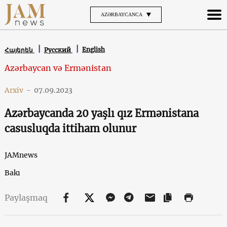
AZƏRBAYCANCA
English
Հայերեն
Русский
Azərbaycan və Ermənistan
Arxiv
-
07.09.2023
Azərbaycanda 20 yaşlı qız Ermənistana
casusluqda ittiham olunur
JAMnews
Bakı
Paylaşmaq