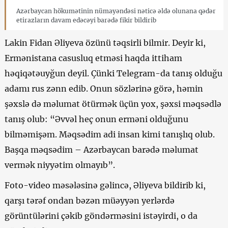
Azərbaycan hökumətinin nümayəndəsi nəticə əldə olunana qədər
etirazların davam edəcəyi barədə fikir bildirib
Lakin Fidan Əliyeva özünü təqsirli bilmir. Deyir ki,
Ermənistana casusluq etməsi haqda ittiham
həqiqətəuyğun deyil. Çünki Telegram-da tanış olduğu
adamı rus zənn edib. Onun sözlərinə görə, həmin
şəxslə də məlumat ötürmək üçün yox, şəxsi məqsədlə
tanış olub: “Əvvəl heç onun erməni olduğunu
bilməmişəm. Məqsədim adi insan kimi tanışlıq olub.
Başqa məqsədim – Azərbaycan barədə məlumat
vermək niyyətim olmayıb”.
Foto-video məsələsinə gəlincə, Əliyeva bildirib ki,
qarşı tərəf ondan bəzən müəyyən yerlərdə
görüntülərini çəkib göndərməsini istəyirdi, o da