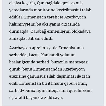
aksiya keçirib, Qarabağdakı qızıl və mis
yataqlarında monitorinq keçirilməsini tələb
ediblər. Ermənistan tərəfi isə Azərbaycan
hakimiyyətini bu aksiyanın arxasında
durmaqda, Qarabağ ermənilərini blokadaya
almaqda ittiham edirdi.
Azərbaycan aprelin 23-də Ermənistanla
sərhəddə, Laçın-Xankəndi yolunun
başlanğıcında sərhəd-buraxılış məntəqəsi
qurub, bunu Ermənistandan Azərbaycan
ərazisinə qanunsuz silah daşınması ilə izah
edib. Ermənistan bu ittihamı qəbul etmir,
sərhəd-buraxılış məntəqəsinin qurulmasını
üçtərəfli bəyanata zidd sayır.