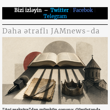
Bizi izləyin
–
Twitter
|
Facebok
|
Telegram
Daha ətraflı JAMnews-da
"Ani reaksiya"dan mümkün qanuna: Gürcüstanda