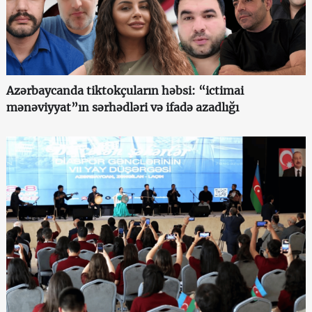
Azərbaycanda tiktokçuların həbsi: “ictimai
mənəviyyat”ın sərhədləri və ifadə azadlığı