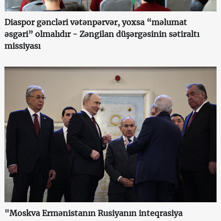
Diaspor gəncləri vətənpərvər, yoxsa “məlumat
əsgəri” olmalıdır - Zəngilan düşərgəsinin sətiraltı
missiyası
"Moskva Ermənistanın Rusiyanın inteqrasiya