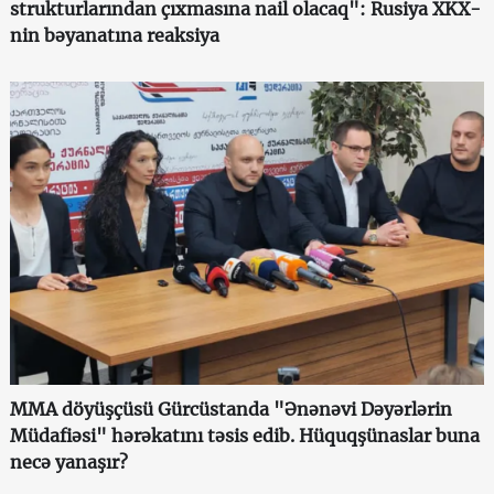
strukturlarından çıxmasına nail olacaq": Rusiya XKX-
nin bəyanatına reaksiya
MMA döyüşçüsü Gürcüstanda "Ənənəvi Dəyərlərin
Müdafiəsi" hərəkatını təsis edib. Hüquqşünaslar buna
necə yanaşır?