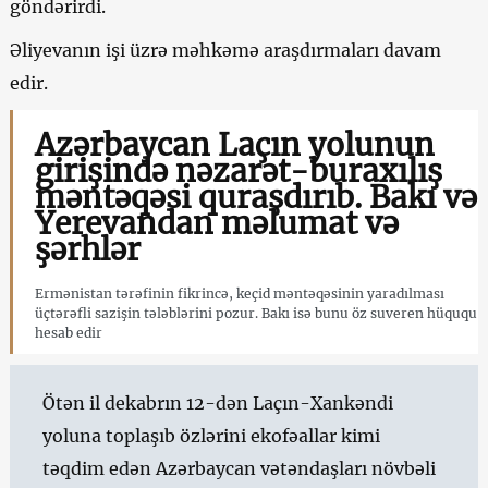
göndərirdi.
Əliyevanın işi üzrə məhkəmə araşdırmaları davam
edir.
Azərbaycan Laçın yolunun
girişində nəzarət-buraxılış
məntəqəsi quraşdırıb. Bakı və
Yerevandan məlumat və
şərhlər
Ermənistan tərəfinin fikrincə, keçid məntəqəsinin yaradılması
üçtərəfli sazişin tələblərini pozur. Bakı isə bunu öz suveren hüququ
hesab edir
Ötən il dekabrın 12-dən Laçın-Xankəndi
yoluna toplaşıb özlərini ekofəallar kimi
təqdim edən Azərbaycan vətəndaşları növbəli