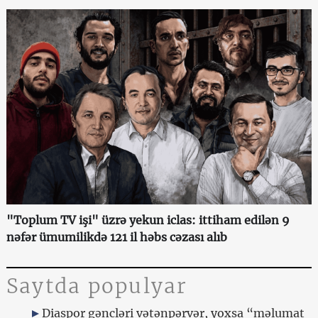
"Toplum TV işi" üzrə yekun iclas: ittiham edilən 9
nəfər ümumilikdə 121 il həbs cəzası alıb
Saytda populyar
Diaspor gəncləri vətənpərvər, yoxsa “məlumat