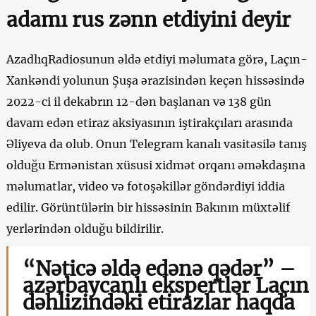
adamı rus zənn etdiyini deyir
AzadlıqRadiosunun əldə etdiyi məlumata görə, Laçın-
Xankəndi yolunun Şuşa ərazisindən keçən hissəsində
2022-ci il dekabrın 12-dən başlanan və 138 gün
davam edən etiraz aksiyasının iştirakçıları arasında
Əliyeva da olub. Onun Telegram kanalı vasitəsilə tanış
olduğu Ermənistan xüsusi xidmət orqanı əməkdaşına
məlumatlar, video və fotoşəkillər göndərdiyi iddia
edilir. Görüntülərin bir hissəsinin Bakının müxtəlif
yerlərindən olduğu bildirilir.
“Nəticə əldə edənə qədər” –
azərbaycanlı ekspertlər Laçın
dəhlizindəki etirazlar haqda