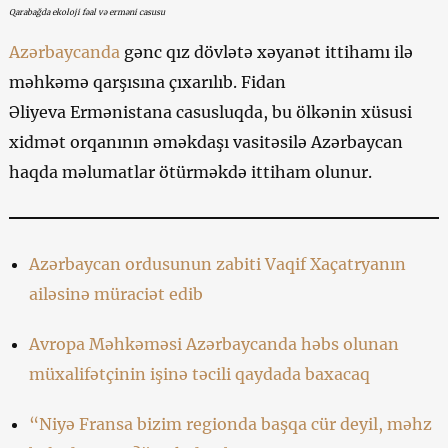
Qarabağda ekoloji fəal və erməni casusu
Azərbaycanda
gənc qız dövlətə xəyanət ittihamı ilə
məhkəmə qarşısına çıxarılıb. Fidan
Əliyeva Ermənistana casusluqda, bu ölkənin xüsusi
xidmət orqanının əməkdaşı vasitəsilə Azərbaycan
haqda məlumatlar ötürməkdə ittiham olunur.
Azərbaycan ordusunun zabiti Vaqif Xaçatryanın
ailəsinə müraciət edib
Avropa Məhkəməsi Azərbaycanda həbs olunan
müxalifətçinin işinə təcili qaydada baxacaq
“Niyə Fransa bizim regionda başqa cür deyil, məhz