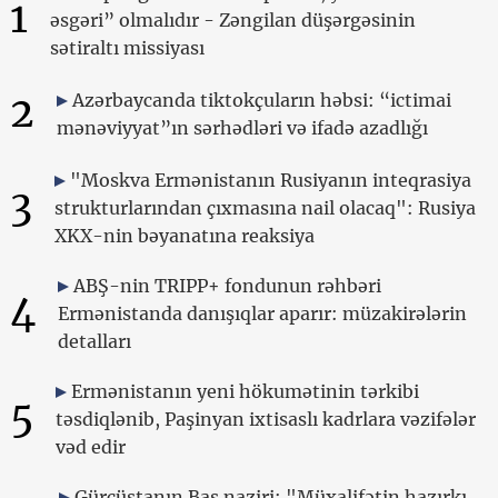
1
əsgəri” olmalıdır - Zəngilan düşərgəsinin
sətiraltı missiyası
2
Azərbaycanda tiktokçuların həbsi: “ictimai
mənəviyyat”ın sərhədləri və ifadə azadlığı
"Moskva Ermənistanın Rusiyanın inteqrasiya
3
strukturlarından çıxmasına nail olacaq": Rusiya
XKX-nin bəyanatına reaksiya
ABŞ-nin TRIPP+ fondunun rəhbəri
4
Ermənistanda danışıqlar aparır: müzakirələrin
detalları
Ermənistanın yeni hökumətinin tərkibi
5
təsdiqlənib, Paşinyan ixtisaslı kadrlara vəzifələr
vəd edir
Gürcüstanın Baş naziri: "Müxalifətin hazırkı