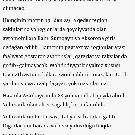
olunacaq.
Həmçinin martın 19-dan 29-a qədər region
sakinlərinə və regionlarda qeydiyyatda olan
avtomobillərə Bakı, Sumqayıt və Abşerona giriş
qadağan edilib. Həmçinin paytaxt və regionlar arası
fəaliyyət göstərən avtobuslar, qatarlar və taksilər də
gedib-gəlməyəcək. Məhdudiyyətlər yalnız xüsusi
təyinatlı avtomobillərə şamil edilmir, məsələn, təcili
yardım və ya ərzaq daşıyan yük maşınlarına.
Hazırda Azərbaycanda 28 yoluxma halı qeydə alınıb.
Yoluxanlardan altısı sağalıb, bir nəfər ölüb.
Yoluxanların bir hissəsi İtaliya və İrandan gəlib.
Digərlərinin harada və necə yoluxduğu haqda
məlumat verilmir.