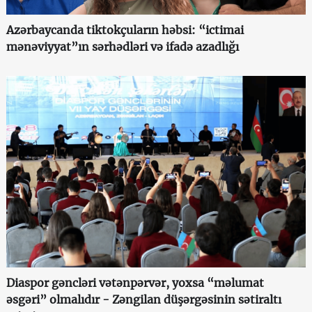
Azərbaycanda tiktokçuların həbsi: “ictimai
mənəviyyat”ın sərhədləri və ifadə azadlığı
Diaspor gəncləri vətənpərvər, yoxsa “məlumat
əsgəri” olmalıdır - Zəngilan düşərgəsinin sətiraltı