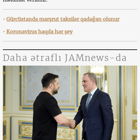
•
Gürcüstanda marşrut taksilər qadağan olunur
•
Koronavirus haqda hər şey
Daha ətraflı JAMnews-da