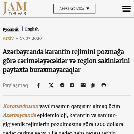
AZƏRBAYCANCA
English
Русский
Arxiv
-
17.03.2020
Azərbaycanda karantin rejimini pozmağa
görə cərimələyəcəklər və region sakinlərini
paytaxta buraxmayacaqlar
Paylaşmaq
Koronavirusun
yayılmasının qarşısını almaq üçün
Azərbaycanda
epidemioloji, karantin və sanitar-
gigiyenik rejimlərin pozulmasına görə 1200 dollara
qədər cərimə və ya 3 ilə qədər həbs cəzası tətbiq