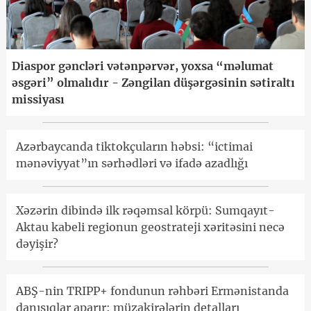
Diaspor gəncləri vətənpərvər, yoxsa “məlumat
əsgəri” olmalıdır - Zəngilan düşərgəsinin sətiraltı
missiyası
Azərbaycanda tiktokçuların həbsi: “ictimai
mənəviyyat”ın sərhədləri və ifadə azadlığı
Xəzərin dibində ilk rəqəmsal körpü: Sumqayıt-
Aktau kabeli regionun geostrateji xəritəsini necə
dəyişir?
ABŞ-nin TRIPP+ fondunun rəhbəri Ermənistanda
danışıqlar aparır: müzakirələrin detalları