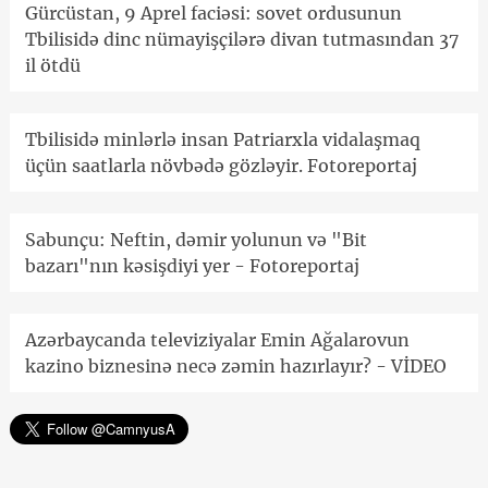
Gürcüstan, 9 Aprel faciəsi: sovet ordusunun
Tbilisidə dinc nümayişçilərə divan tutmasından 37
il ötdü
Tbilisidə minlərlə insan Patriarxla vidalaşmaq
üçün saatlarla növbədə gözləyir. Fotoreportaj
Sabunçu: Neftin, dəmir yolunun və "Bit
bazarı"nın kəsişdiyi yer - Fotoreportaj
Azərbaycanda televiziyalar Emin Ağalarovun
kazino biznesinə necə zəmin hazırlayır? - VİDEO