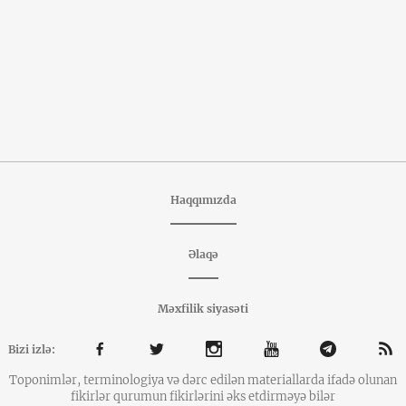
Haqqımızda
Əlaqə
Məxfilik siyasəti
Bizi izlə:
Toponimlər, terminologiya və dərc edilən materiallarda ifadə olunan
fikirlər qurumun fikirlərini əks etdirməyə bilər