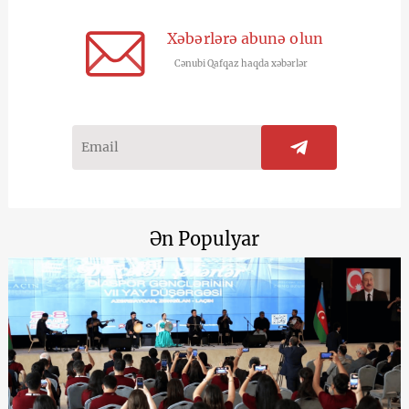
Xəbərlərə abunə olun
Cənubi Qafqaz haqda xəbərlər
Ən Populyar