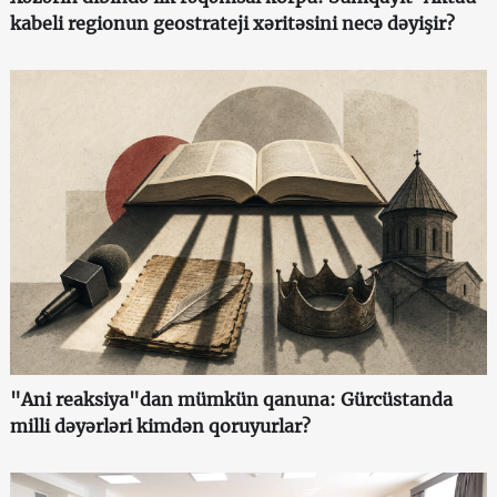
kabeli regionun geostrateji xəritəsini necə dəyişir?
"Ani reaksiya"dan mümkün qanuna: Gürcüstanda
milli dəyərləri kimdən qoruyurlar?