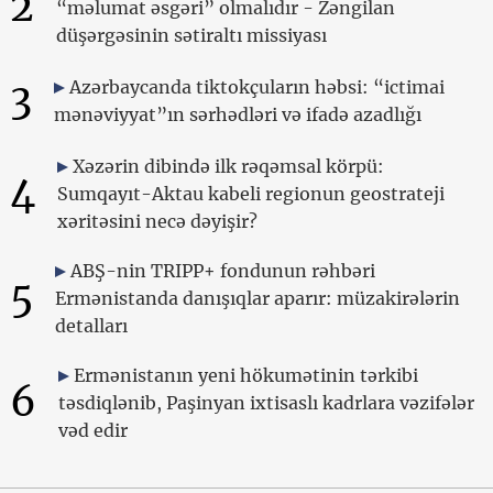
2
“məlumat əsgəri” olmalıdır - Zəngilan
düşərgəsinin sətiraltı missiyası
3
Azərbaycanda tiktokçuların həbsi: “ictimai
mənəviyyat”ın sərhədləri və ifadə azadlığı
Xəzərin dibində ilk rəqəmsal körpü:
4
Sumqayıt-Aktau kabeli regionun geostrateji
xəritəsini necə dəyişir?
ABŞ-nin TRIPP+ fondunun rəhbəri
5
Ermənistanda danışıqlar aparır: müzakirələrin
detalları
Ermənistanın yeni hökumətinin tərkibi
6
təsdiqlənib, Paşinyan ixtisaslı kadrlara vəzifələr
vəd edir