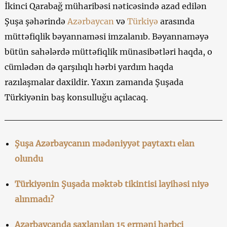
İkinci Qarabağ müharibəsi nəticəsində azad edilən
Şuşa şəhərində
Azərbaycan
və
Türkiyə
arasında
müttəfiqlik bəyannaməsi imzalanıb. Bəyannaməyə
bütün sahələrdə müttəfiqlik münasibətləri haqda, o
cümlədən də qarşılıqlı hərbi yardım haqda
razılaşmalar daxildir. Yaxın zamanda Şuşada
Türkiyənin baş konsulluğu açılacaq.
Şuşa Azərbaycanın mədəniyyət paytaxtı elan
olundu
Türkiyənin Şuşada məktəb tikintisi layihəsi niyə
alınmadı?
Azərbaycanda saxlanılan 15 erməni hərbçi