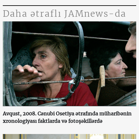
Daha ətraflı JAMnews-da
Avqust, 2008. Cənubi Osetiya ətrafında müharibənin
xronologiyası faktlarda və fotoşəkillərdə