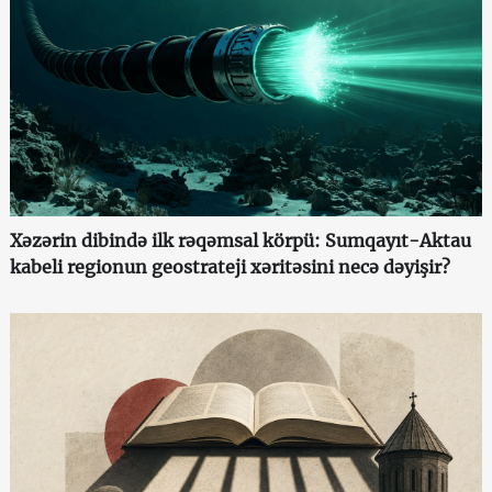
Xəzərin dibində ilk rəqəmsal körpü: Sumqayıt-Aktau
kabeli regionun geostrateji xəritəsini necə dəyişir?