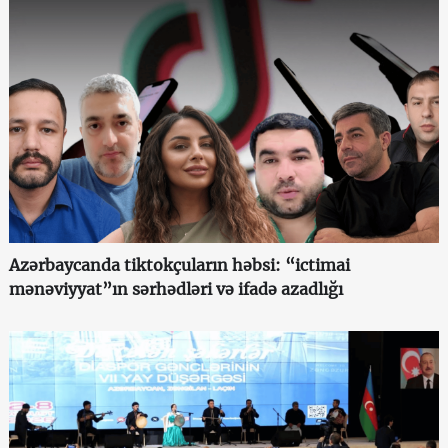
Azərbaycanda tiktokçuların həbsi: “ictimai
mənəviyyat”ın sərhədləri və ifadə azadlığı