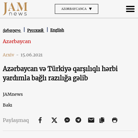
AZƏRBAYCANCA
English
ქართული
Русский
Azərbaycan
Arxiv
-
15.06.2021
Azərbaycan və Türkiyə qarşılıqlı hərbi
yardımla bağlı razılığa gəlib
JAMnews
Bakı
Paylaşmaq