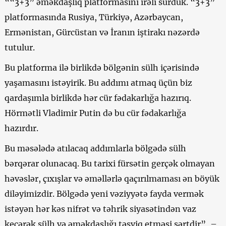
““3+3” əməkdaşlıq platformasını irəli sürdük. “3+3”
platformasında Rusiya, Türkiyə, Azərbaycan,
Ermənistan, Gürcüstan və İranın iştirakı nəzərdə
tutulur.
Bu platforma ilə birlikdə bölgənin sülh içərisində
yaşamasını istəyirik. Bu addımı atmaq üçün biz
qardaşımla birlikdə hər cür fədakarlığa hazırıq.
Hörmətli Vladimir Putin də bu cür fədakarlığa
hazırdır.
Bu məsələdə atılacaq addımlarla bölgədə sülh
bərqərar olunacaq. Bu tarixi fürsətin gerçək olmayan
həvəslər, çıxışlar və əməllərlə qaçırılmaması ən böyük
diləyimizdir. Bölgədə yeni vəziyyətə fayda vermək
istəyən hər kəs nifrət və təhrik siyasətindən vaz
keçərək sülh və əməkdaşlığı təşviq etməsi şərtdir”, –