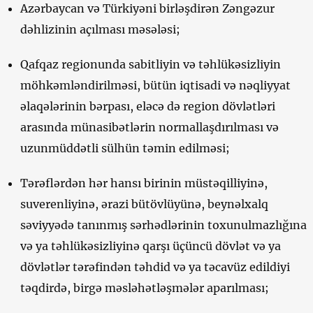
Azərbaycan və Türkiyəni birləşdirən Zəngəzur
dəhlizinin açılması məsələsi;
Qafqaz regionunda sabitliyin və təhlükəsizliyin
möhkəmləndirilməsi, bütün iqtisadi və nəqliyyat
əlaqələrinin bərpası, eləcə də region dövlətləri
arasında münasibətlərin normallaşdırılması və
uzunmüddətli sülhün təmin edilməsi;
Tərəflərdən hər hansı birinin müstəqilliyinə,
suverenliyinə, ərazi bütövlüyünə, beynəlxalq
səviyyədə tanınmış sərhədlərinin toxunulmazlığına
və ya təhlükəsizliyinə qarşı üçüncü dövlət və ya
dövlətlər tərəfindən təhdid və ya təcavüz edildiyi
təqdirdə, birgə məsləhətləşmələr aparılması;