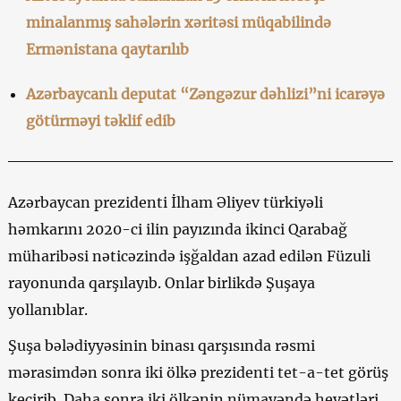
minalanmış sahələrin xəritəsi müqabilində
Ermənistana qaytarılıb
Azərbaycanlı deputat “Zəngəzur dəhlizi”ni icarəyə
götürməyi təklif edib
Azərbaycan prezidenti İlham Əliyev türkiyəli
həmkarını 2020-ci ilin payızında ikinci Qarabağ
müharibəsi nəticəzində işğaldan azad edilən Füzuli
rayonunda qarşılayıb. Onlar birlikdə Şuşaya
yollanıblar.
Şuşa bələdiyyəsinin binası qarşısında rəsmi
mərasimdən sonra iki ölkə prezidenti tet-a-tet görüş
keçirib. Daha sonra iki ölkənin nümayəndə heyətləri