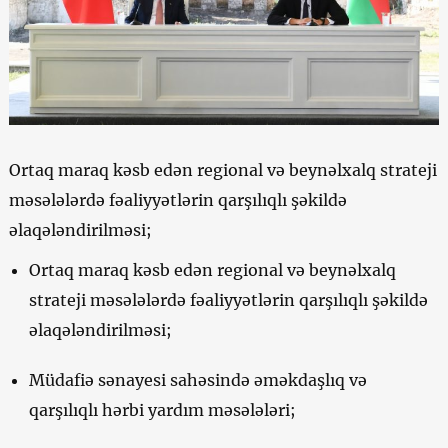
Ortaq maraq kəsb edən regional və beynəlxalq strateji
məsələlərdə fəaliyyətlərin qarşılıqlı şəkildə
əlaqələndirilməsi;
Ortaq maraq kəsb edən regional və beynəlxalq
strateji məsələlərdə fəaliyyətlərin qarşılıqlı şəkildə
əlaqələndirilməsi;
Müdafiə sənayesi sahəsində əməkdaşlıq və
qarşılıqlı hərbi yardım məsələləri;