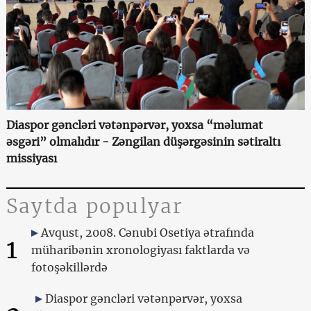
Diaspor gəncləri vətənpərvər, yoxsa “məlumat
əsgəri” olmalıdır - Zəngilan düşərgəsinin sətiraltı
missiyası
Saytda populyar
Avqust, 2008. Cənubi Osetiya ətrafında
1
müharibənin xronologiyası faktlarda və
fotoşəkillərdə
Diaspor gəncləri vətənpərvər, yoxsa