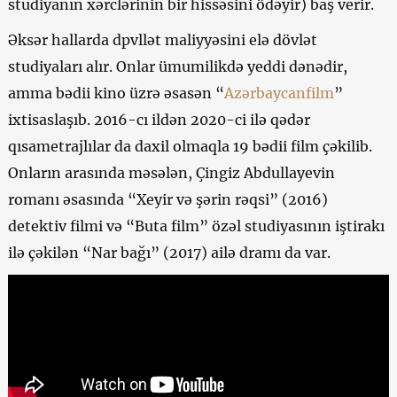
studiyanın xərclərinin bir hissəsini ödəyir) baş verir.
Əksər hallarda dpvllət maliyyəsini elə dövlət
studiyaları alır. Onlar ümumilikdə yeddi dənədir,
amma bədii kino üzrə əsasən “
Azərbaycanfilm
”
ixtisaslaşıb. 2016-cı ildən 2020-ci ilə qədər
qısametrajlılar da daxil olmaqla 19 bədii film çəkilib.
Onların arasında məsələn, Çingiz Abdullayevin
romanı əsasında “Xeyir və şərin rəqsi” (2016)
detektiv filmi və “Buta film” özəl studiyasının iştirakı
ilə çəkilən “Nar bağı” (2017) ailə dramı da var.