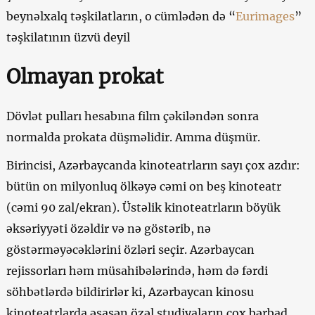
beynəlxalq təşkilatların, o cümlədən də “
Eurimages
”
təşkilatının üzvü deyil
Olmayan prokat
Dövlət pulları hesabına film çəkiləndən sonra
normalda prokata düşməlidir. Amma düşmür.
Birincisi, Azərbaycanda kinoteatrların sayı çox azdır:
bütün on milyonluq ölkəyə cəmi on beş kinoteatr
(cəmi 90 zal/ekran). Üstəlik kinoteatrların böyük
əksəriyyəti özəldir və nə göstərib, nə
göstərməyəcəklərini özləri seçir. Azərbaycan
rejissorları həm müsahibələrində, həm də fərdi
söhbətlərdə bildirirlər ki, Azərbaycan kinosu
kinoteatrlarda əsasən özəl studiyaların çox bərbad