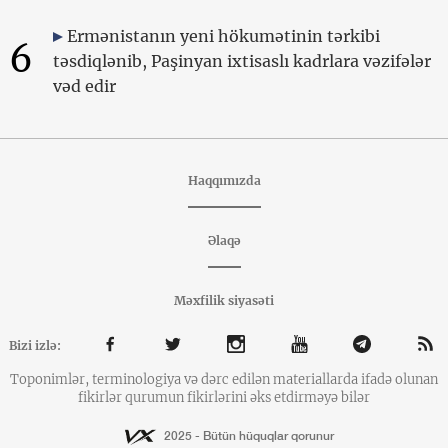
Ermənistanın yeni hökumətinin tərkibi
6
təsdiqlənib, Paşinyan ixtisaslı kadrlara vəzifələr
vəd edir
Haqqımızda
Əlaqə
Məxfilik siyasəti
Bizi izlə:
Toponimlər, terminologiya və dərc edilən materiallarda ifadə olunan
fikirlər qurumun fikirlərini əks etdirməyə bilər
2025 - Bütün hüquqlar qorunur