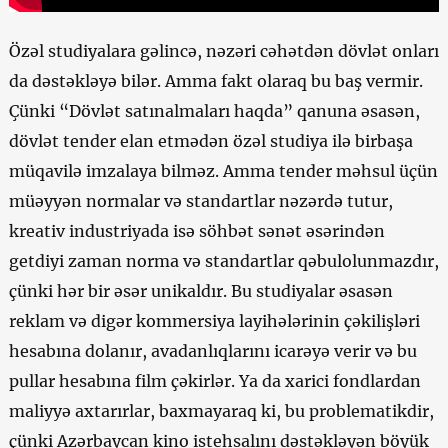
Özəl studiyalara gəlincə, nəzəri cəhətdən dövlət onları
da dəstəkləyə bilər. Amma fakt olaraq bu baş vermir.
Çünki “Dövlət satınalmaları haqda” qanuna əsasən,
dövlət tender elan etmədən özəl studiya ilə birbaşa
müqavilə imzalaya bilməz. Amma tender məhsul üçün
müəyyən normalar və standartlar nəzərdə tutur,
kreativ industriyada isə söhbət sənət əsərindən
getdiyi zaman norma və standartlar qəbulolunmazdır,
çünki hər bir əsər unikaldır. Bu studiyalar əsasən
reklam və digər kommersiya layihələrinin çəkilişləri
hesabına dolanır, avadanlıqlarını icarəyə verir və bu
pullar hesabına film çəkirlər. Ya da xarici fondlardan
maliyyə axtarırlar, baxmayaraq ki, bu problematikdir,
çünki Azərbaycan kino istehsalını dəstəkləyən böyük