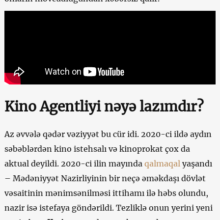
Kino Agentliyi nəyə lazımdır?
Az əvvələ qədər vəziyyət bu cür idi. 2020-ci ildə aydın
səbəblərdən kino istehsalı və kinoprokat çox da
aktual deyildi. 2020-ci ilin mayında
qalmaqal
yaşandı
– Mədəniyyət Nazirliyinin bir neçə əməkdaşı dövlət
vəsaitinin mənimsənilməsi ittihamı ilə həbs olundu,
nazir isə istefaya göndərildi. Tezliklə onun yerini yeni