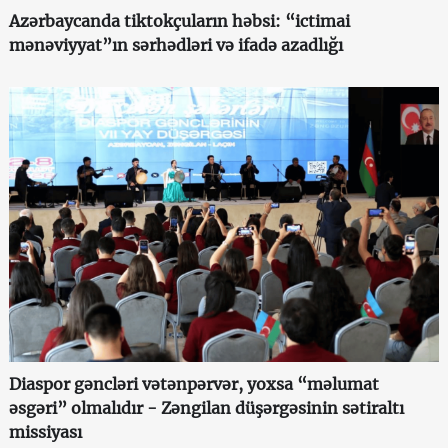
Azərbaycanda tiktokçuların həbsi: “ictimai
mənəviyyat”ın sərhədləri və ifadə azadlığı
Diaspor gəncləri vətənpərvər, yoxsa “məlumat
əsgəri” olmalıdır - Zəngilan düşərgəsinin sətiraltı
missiyası