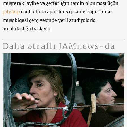
müştərək layihə və şəffaflığın təmin olunması üçün
pitçinqi
canlı efirdə aparılmış qısametrajlı filmlər
müsabiqəsi çərçivəsində yerli studiyalarla
əməkdaşlığa başlayıb.
Daha ətraflı JAMnews-da