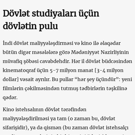
Dövlət studiyaları üçün
dövlətin pulu
İndi dövlət maliyyələşdirməsi və kino ilə əlaqədar
bütün digər məsələlərə görə Mədəniyyət Nazirliyinin
müvafiq şöbəsi cavabdehdir. Hər il dövlət büdcəsindən
kinematoqraf üçün 5-7 milyon manat [3-4 milyon
dollar] vəsait ayrılır. Bu pullar “hər şey üçündür”: yeni
filmlərin çəkilməsindən tutmuş tədbirlərin təşkilinə
qədər.
Kino istehsalının dövlət tərəfindən
maliyyələşdirilməsi ya tam (o zaman bu, dövlət
sifarişidir), ya da qismən (bu zaman dövlət istehsalçı