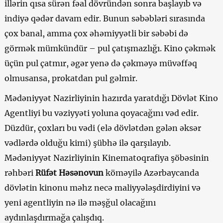
illərin qısa sürən fəal dövründən sonra başlayıb və
indiyə qədər davam edir. Bunun səbəbləri sırasında
çox banal, amma çox əhəmiyyətli bir səbəbi də
görmək mümkündür – pul çatışmazlığı. Kino çəkmək
üçün pul çatmır, əgər yenə də çəkməyə müvəffəq
olmusansa, prokatdan pul gəlmir.
Mədəniyyət Nazirliyinin hazırda yaratdığı Dövlət Kino
Agentliyi bu vəziyyəti yoluna qoyacağını vəd edir.
Düzdür, çoxları bu vədi (elə dövlətdən gələn əksər
vədlərdə olduğu kimi) şübhə ilə qarşılayıb.
Mədəniyyət Nazirliyinin Kinematoqrafiya şöbəsinin
rəhbəri
Rüfət Həsənovun
köməyilə Azərbaycanda
dövlətin kinonu məhz necə maliyyələşdirdiyini və
yeni agentliyin nə ilə məşğul olacağını
aydınlaşdırmağa çalışdıq.