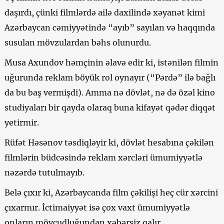
daşırdı, çünki filmlərdə ailə daxilində xəyanət kimi
Azərbaycan cəmiyyətində “ayıb” sayılan və haqqında
susulan mövzulardan bəhs olunurdu.
Musa Axundov həmçinin əlavə edir ki, istənilən filmin
uğurunda reklam böyük rol oynayır (“Pərdə” ilə bağlı
da bu baş vermişdi). Amma nə dövlət, nə də özəl kino
studiyaları bir qayda olaraq buna kifayət qədər diqqət
yetirmir.
Rüfət Həsənov təsdiqləyir ki, dövlət hesabına çəkilən
filmlərin büdcəsində reklam xərcləri ümumiyyətlə
nəzərdə tutulmayıb.
Belə çıxır ki, Azərbaycanda film çəkilişi heç cür xərcini
çıxarmır. İctimaiyyət isə çox vaxt ümumiyyətlə
onların mövcudluğundan xəbərsiz qalır.