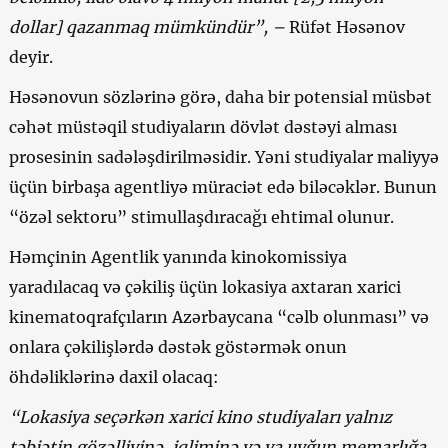
dollar] qazanmaq mümkündür”, –
Rüfət Həsənov
deyir.
Həsənovun sözlərinə görə, daha bir potensial müsbət
cəhət müstəqil studiyaların dövlət dəstəyi alması
prosesinin sadələşdirilməsidir. Yəni studiyalar maliyyə
üçün birbaşa agentliyə müraciət edə biləcəklər. Bunun
“özəl sektoru” stimullaşdıracağı ehtimal olunur.
Həmçinin Agentlik yanında kinokomissiya
yaradılacaq və çəkiliş üçün lokasiya axtaran xarici
kinematoqrafçıların Azərbaycana “cəlb olunması” və
onlara çəkilişlərdə dəstək göstərmək onun
öhdəliklərinə daxil olacaq:
“Lokasiya seçərkən xarici kino studiyaları yalnız
təbiətin gözəlliyinə, iqliminə və ya uyğun memarlığa