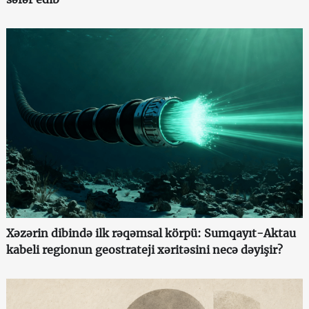
Xəzərin dibində ilk rəqəmsal körpü: Sumqayıt-Aktau
kabeli regionun geostrateji xəritəsini necə dəyişir?