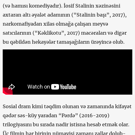
(və hamısı komediyadır). İosif Stalinin xəzinəsini
axtaran altı əyalət adamının (“Stalinin başı”, 2017),
narkomafiyadan xilas olmağa çalışan meyvə
satıcılarının (“Kəklikotu”, 2017) macəraları və digər
bu qəbildən hekayələr tamaşağıların ürəyincə olub.
Sosial dram kimi təqdim olunan və zamanında kifayət
qədər səs-küy yaradan “Pərdə” (2016-2019)
trilogiyasını bu sırada nadir istisna hesab etmək olar.
Üç filmin hər birinin nümayişi zamanı zallar dolub-