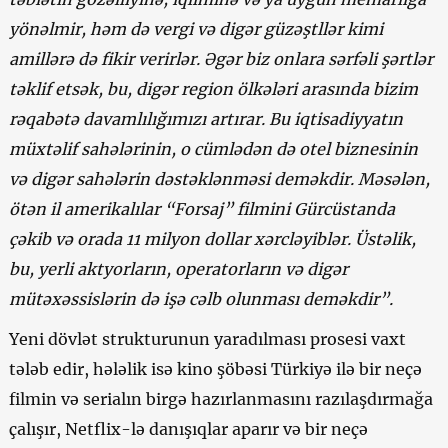
yönəlmir, həm də vergi və digər güzəştllər kimi
amillərə də fikir verirlər. Əgər biz onlara sərfəli şərtlər
təklif etsək, bu, digər region ölkələri arasında bizim
rəqabətə davamlılığımızı artırar. Bu iqtisadiyyatın
müxtəlif sahələrinin, o cümlədən də otel biznesinin
və digər sahələrin dəstəklənməsi deməkdir. Məsələn,
ötən il amerikalılar “Forsaj” filmini Gürcüstanda
çəkib və orada 11 milyon dollar xərcləyiblər. Üstəlik,
bu, yerli aktyorların, operatorların və digər
mütəxəssislərin də işə cəlb olunması deməkdir”.
Yeni dövlət strukturunun yaradılması prosesi vaxt
tələb edir, hələlik isə kino şöbəsi Türkiyə ilə bir neçə
filmin və serialın birgə hazırlanmasını razılaşdırmağa
çalışır, Netflix-lə danışıqlar aparır və bir neçə