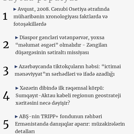
Avqust, 2008. Cənubi Osetiya ətrafında
1
müharibənin xronologiyası faktlarda və
fotoşəkillərdə
Diaspor gəncləri vətənpərvər, yoxsa
2
“məlumat əsgəri” olmalıdır - Zəngilan
düşərgəsinin sətiraltı missiyası
3
Azərbaycanda tiktokçuların həbsi: “ictimai
mənəviyyat”ın sərhədləri və ifadə azadlığı
Xəzərin dibində ilk rəqəmsal körpü:
4
Sumqayıt-Aktau kabeli regionun geostrateji
xəritəsini necə dəyişir?
ABŞ-nin TRIPP+ fondunun rəhbəri
5
Ermənistanda danışıqlar aparır: müzakirələrin
detalları