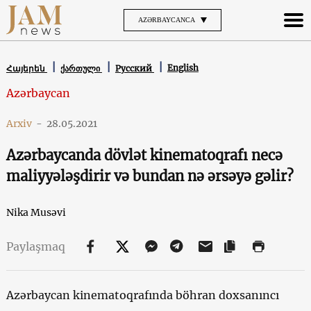
AZƏRBAYCANCA
English
Հայերեն
ქართული
Русский
Azərbaycan
Arxiv
-
28.05.2021
Azərbaycanda dövlət kinematoqrafı necə
maliyyələşdirir və bundan nə ərsəyə gəlir?
Nika Musəvi
Paylaşmaq
Azərbaycan kinematoqrafında böhran doxsanıncı