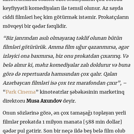
keyfiyyətli komediyaları ilə təmsil olunur. Az sayda
ciddi filmləri heç kim götürmək istəmir. Prokatçıların
mövqeyi bir qədər fərqlidir.
“Biz janrından asılı olmayaraq təklif olunan bütün
filmləri götürürük. Amma film uğur qazanmırsa, əgər
izləyici ona baxmırsa, biz onu prokatdan çıxarırıq. Və
belə alınır ki, məhz komediyalar zalı doldurur və buna
görə də repertuarda hamısından çox qalır. Qalan
Azərbaycan filmləri isə çox tez marafondan çıxır”, –
“
Park Cinema
” kinoteatrlar şəbəkəsinin marketinq
direktoru
Musa Axundov
deyir.
Onun sözlərinə görə, ən çox tamaşağı toplayan yerli
filmlər prokatda 1 milyon manata [588 min dollar]
qədər pul gətirir. Son bir neçə ildə beş belə film olub