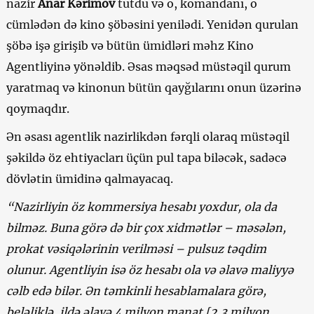
nazir
Anar Kərimov
tutdu və o, komandanı, o
cümlədən də kino şöbəsini yenilədi. Yenidən qurulan
şöbə işə girişib və bütün ümidləri məhz Kino
Agentliyinə yönəldib. Əsas məqsəd müstəqil qurum
yaratmaq və kinonun bütün qayğılarını onun üzərinə
qoymaqdır.
Ən əsası agentlik nazirlikdən fərqli olaraq müstəqil
şəkildə öz ehtiyacları üçün pul tapa biləcək, sadəcə
dövlətin ümidinə qalmayacaq.
“Nazirliyin öz kommersiya hesabı yoxdur, ola da
bilməz. Buna görə də bir çox xidmətlər – məsələn,
prokat vəsiqələrinin verilməsi – pulsuz təqdim
olunur. Agentliyin isə öz hesabı ola və əlavə maliyyə
cəlb edə bilər. Ən təmkinli hesablamalara görə,
beləliklə, ildə əlavə 4 milyon manat [2,3 milyon