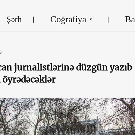
Coğrafiya
Ba
Şərh
8
an jurnalistlərinə düzgün yazıb
 öyrədəcəklər