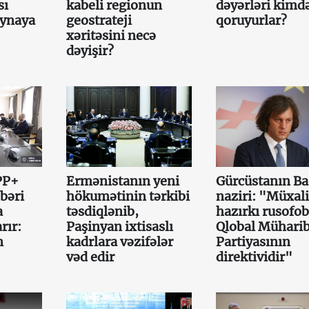
sı
kabeli regionun
dəyərləri kimd
aynaya
geostrateji
qoruyurlar?
xəritəsini necə
dəyişir?
PP+
Ermənistanın yeni
Gürcüstanın Ba
bəri
hökumətinin tərkibi
naziri: "Müxali
a
təsdiqlənib,
hazırkı rusofob
rır:
Paşinyan ixtisaslı
Qlobal Mühari
n
kadrlara vəzifələr
Partiyasının
vəd edir
direktividir"