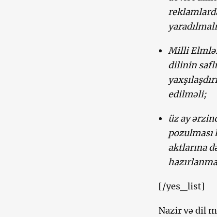
reklamlard
yaradılmalı
Milli Elmlə
dilinin saf
yaxşılaşdır
edilməli;
üz ay ərzin
pozulması h
aktlarına d
hazırlanmal
[/yes_list]
Nazir və dil