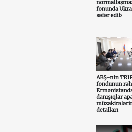
normallaşma
fonunda Ukr
səfər edib
ABŞ-nin TRI
fondunun rəh
Ermənistand
danışıqlar apa
müzakirələri
detalları