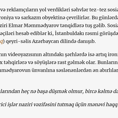
 və reklamçıların yol verdikləri səhvlər tez-tez sosi
roniya və sarkazm obyektinə çevrilirlər. Bu günlərdə
naziri Elmar Məmmədyarov tənqidlərə tuş gəlib. Sosi
əçiləri hesab ediblər ki, İstanbuldakı rəsmi görüşdə
aq
) qeyri-səlis Azərbaycan dilində danışıb.
nın videoyazısının altındakı şərhlərdə isə artıq iron
x təhqirlərə və söyüşlərə rast gəlmək olar. Bunların
mədyarovun ünvanlına səslənənlərdən ən abırlılar
larından heç nə başa düşmək olmur, bircə kəlmə d
ci işlər naziri vəzifəsini tutmaq üçün mənəvi haqq