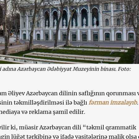
 adına Azərbaycan Ədəbiyyat Muzeyinin binası. Foto:
am Əliyev Azərbaycan dilinin saflığının qorunması 
inin təkmilləşdirilməsi ilə bağlı
fərman imzalayıb
.
ediaya və reklama şamil edilir.
lir ki, müasir Azərbaycan dili “təkmil qrammatik
gin lüğət tərkibinə və ifadə vasitələrinə malik olsa