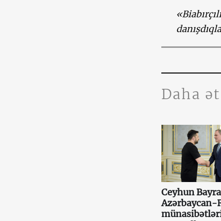
«Biabırçıl
danışdıqla
Daha ə
Ceyhun Bayr
Azərbaycan-
münasibətlər