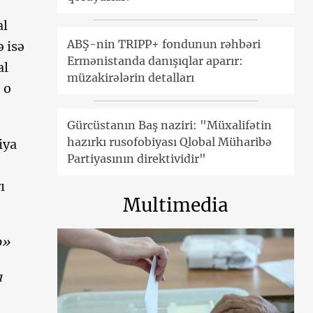
al
ABŞ-nin TRIPP+ fondunun rəhbəri
 isə
Ermənistanda danışıqlar aparır:
al
müzakirələrin detalları
 o
Gürcüstanın Baş naziri: "Müxalifətin
hazırkı rusofobiyası Qlobal Müharibə
iya
Partiyasının direktividir"
ı
Multimedia
ə»
ı