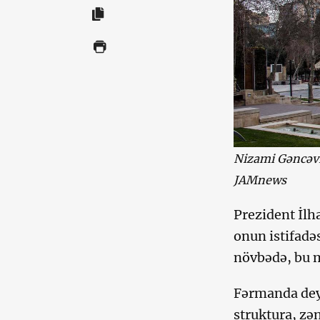
Nizami Gəncəvi
JAMnews
Prezident İlh
onun istifadəs
növbədə, bu m
Fərmanda deyi
struktura, zən