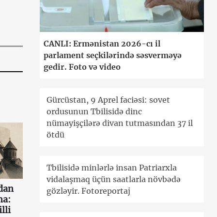
CANLI: Ermənistan 2026-cı il
parlament seçkilərində səsverməyə
gedir. Foto və video
Gürcüstan, 9 Aprel faciəsi: sovet
ordusunun Tbilisidə dinc
nümayişçilərə divan tutmasından 37 il
ötdü
Tbilisidə minlərlə insan Patriarxla
vidalaşmaq üçün saatlarla növbədə
dan
gözləyir. Fotoreportaj
a:
lli