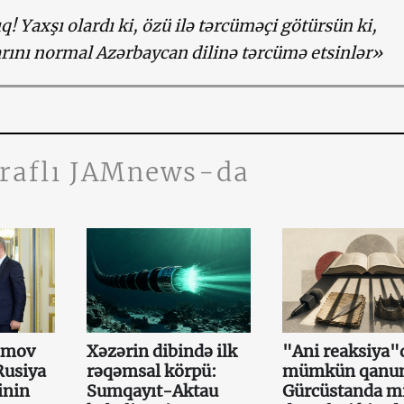
ıq! Yaxşı olardı ki, özü ilə tərcüməçi götürsün ki,
rını normal Azərbaycan dilinə tərcümə etsinlər»
traflı JAMnews-da
amov
Xəzərin dibində ilk
"Ani reaksiya"
Rusiya
rəqəmsal körpü:
mümkün qanun
inin
Sumqayıt-Aktau
Gürcüstanda mi