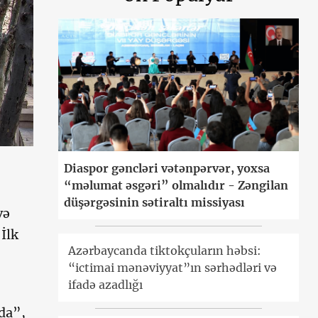
Diaspor gəncləri vətənpərvər, yoxsa
“məlumat əsgəri” olmalıdır - Zəngilan
düşərgəsinin sətiraltı missiyası
və
 İlk
Azərbaycanda tiktokçuların həbsi:
“ictimai mənəviyyat”ın sərhədləri və
ifadə azadlığı
 da”,