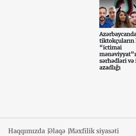
Azərbaycand
tiktokçuların 
“ictimai
mənəviyyat”
sərhədləri və 
azadlığı
Haqqımızda
Əlaqə
Məxfilik siyasəti