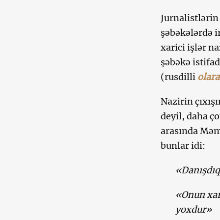
Jurnalistlərin
şəbəkələrdə i
xarici işlər 
şəbəkə istifad
(rusdilli
olar
Nazirin çıxışı
deyil, daha ço
arasında Məm
bunlar idi:
«Danışdıq
«Onun xari
yoxdur»