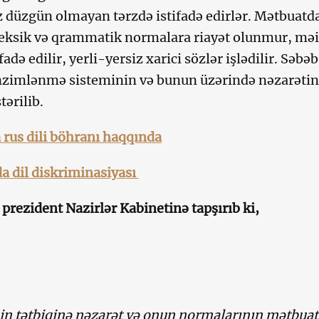
 düzgün olmayan tərzdə istifadə edirlər. Mətbuatd
eksik və qrammatik normalara riayət olunmur, məi
fadə edilir, yerli-yersiz xarici sözlər işlədilir. Səbə
ənzimlənmə sisteminin və bunun üzərində nəzarətin
ərilib.
rus dili böhranı haqqında
a dil diskriminasiyası
 prezident Nazirlər Kabinetinə tapşırıb ki,
nin tətbiqinə nəzarət və onun normalarının mətbuat