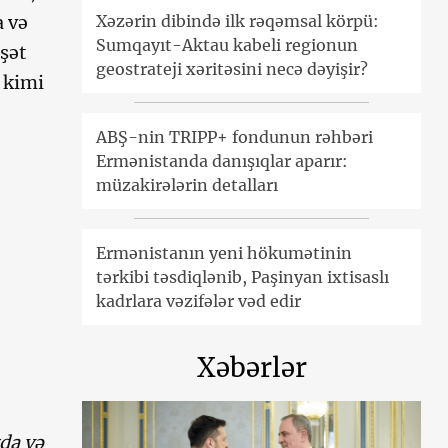
Xəzərin dibində ilk rəqəmsal körpü:
a və
Sumqayıt-Aktau kabeli regionun
şət
geostrateji xəritəsini necə dəyişir?
b kimi
ABŞ-nin TRIPP+ fondunun rəhbəri
Ermənistanda danışıqlar aparır:
müzakirələrin detalları
Ermənistanın yeni hökumətinin
tərkibi təsdiqlənib, Paşinyan ixtisaslı
kadrlara vəzifələr vəd edir
Xəbərlər
da və