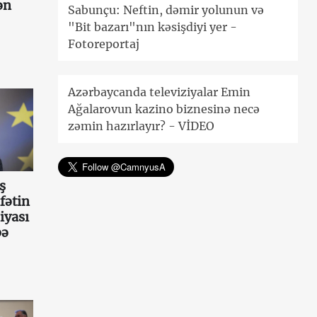
ən
Sabunçu: Neftin, dəmir yolunun və
"Bit bazarı"nın kəsişdiyi yer -
Fotoreportaj
Azərbaycanda televiziyalar Emin
Ağalarovun kazino biznesinə necə
zəmin hazırlayır? - VİDEO
ş
fətin
iyası
bə