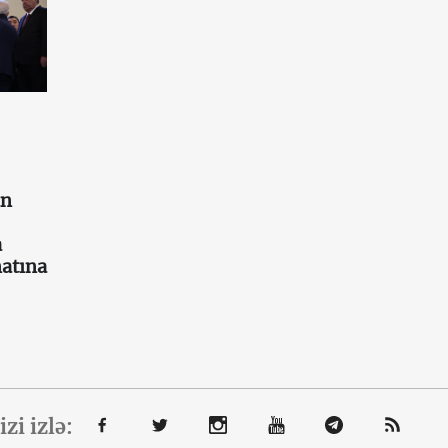
an
a
atına
izi izlə: