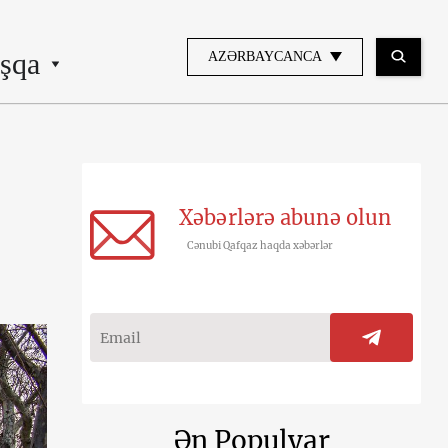
şqa
AZƏRBAYCANCA
Xəbərlərə abunə olun
Cənubi Qafqaz haqda xəbərlər
Ən Populyar