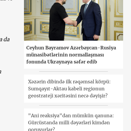
a da
Ceyhun Bayramov Azərbaycan-Rusiya
münasibətlərinin normallaşması
fonunda Ukraynaya səfər edib
n
Xəzərin dibində ilk rəqəmsal körpü:
Sumqayıt-Aktau kabeli regionun
geostrateji xəritəsini necə dəyişir?
"Ani reaksiya"dan mümkün qanuna:
Gürcüstanda milli dəyərləri kimdən
qoruyurlar?