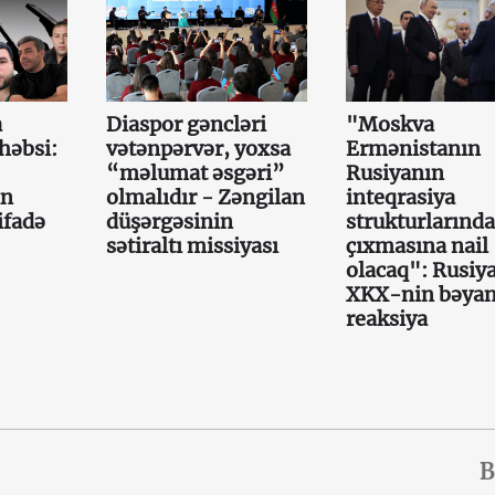
a
Diaspor gəncləri
"Moskva
həbsi:
vətənpərvər, yoxsa
Ermənistanın
“məlumat əsgəri”
Rusiyanın
ın
olmalıdır - Zəngilan
inteqrasiya
ifadə
düşərgəsinin
strukturlarınd
sətiraltı missiyası
çıxmasına nail
olacaq": Rusiy
XKX-nin bəyan
reaksiya
B