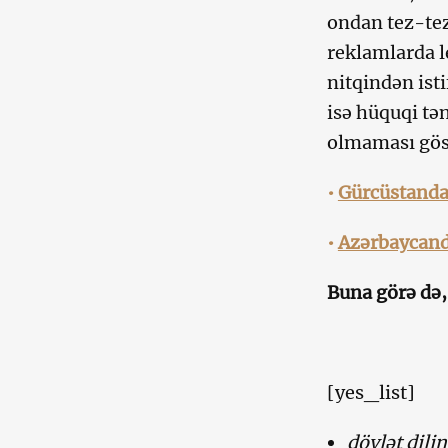
ondan tez-tez
reklamlarda l
nitqindən isti
isə hüquqi t
olmaması göst
•
Gürcüstanda 
•
Azərbaycand
Buna görə də,
[yes_list]
dövlət dili