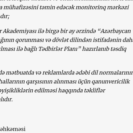
a mühafizəsini təmin edəcək monitorinq mərkəzi
dır;
r Akademiyası ilə birgə bir ay ərzində “Azərbaycan
lığının qorunması və dövlət dilindən istifadənin dah
ılması ilə bağlı Tədbirlər Planı” hazırlanıb təsdiq
də mətbuatda və reklamlarda ədəbi dil normalarını
allarının qarşısının alınması üçün qanunvericilik
əyişikliklərin edilməsi haqqında təkliflər
ıdır.
 məhkəməsi