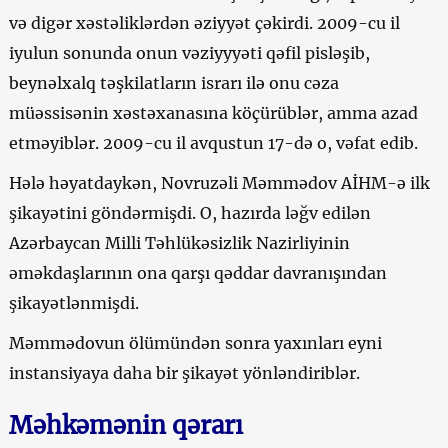
və digər xəstəliklərdən əziyyət çəkirdi. 2009-cu il
iyulun sonunda onun vəziyyyəti qəfil pisləşib,
beynəlxalq təşkilatların israrı ilə onu cəza
müəssisənin xəstəxanasına köçürüblər, amma azad
etməyiblər. 2009-cu il avqustun 17-də o, vəfat edib.
Hələ həyatdaykən, Novruzəli Məmmədov AİHM-ə ilk
şikayətini göndərmişdi. O, hazırda ləğv edilən
Azərbaycan Milli Təhlükəsizlik Nazirliyinin
əməkdaşlarının ona qarşı qəddar davranışından
şikayətlənmişdi.
Məmmədovun ölümündən sonra yaxınları eyni
instansiyaya daha bir şikayət yönləndiriblər.
Məhkəmənin qərarı