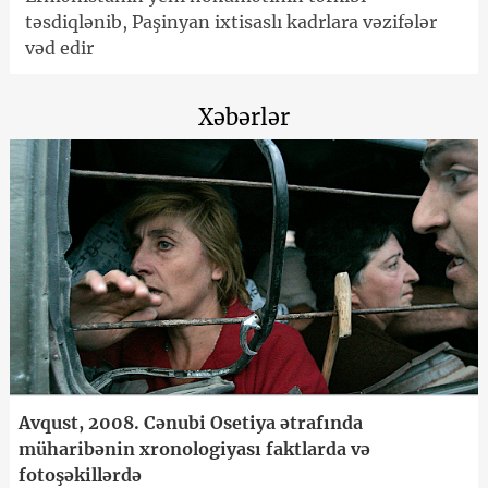
təsdiqlənib, Paşinyan ixtisaslı kadrlara vəzifələr
vəd edir
Xəbərlər
Avqust, 2008. Cənubi Osetiya ətrafında
müharibənin xronologiyası faktlarda və
fotoşəkillərdə