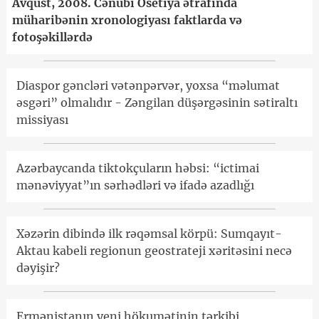
Avqust, 2008. Cənubi Osetiya ətrafında
müharibənin xronologiyası faktlarda və
fotoşəkillərdə
Diaspor gəncləri vətənpərvər, yoxsa “məlumat
əsgəri” olmalıdır - Zəngilan düşərgəsinin sətiraltı
missiyası
Azərbaycanda tiktokçuların həbsi: “ictimai
mənəviyyat”ın sərhədləri və ifadə azadlığı
Xəzərin dibində ilk rəqəmsal körpü: Sumqayıt-
Aktau kabeli regionun geostrateji xəritəsini necə
dəyişir?
Ermənistanın yeni hökumətinin tərkibi