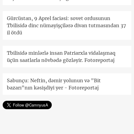
Gürcüstan, 9 Aprel faciəsi: sovet ordusunun
Tbilisidə dinc nümayişçilərə divan tutmasından 37
il ötdü
Tbilisidə minlərlə insan Patriarxla vidalaşmaq
üçün saatlarla növbədə gözləyir. Fotoreportaj
Sabunçu: Neftin, dəmir yolunun və "Bit
bazarı"nın kəsişdiyi yer - Fotoreportaj