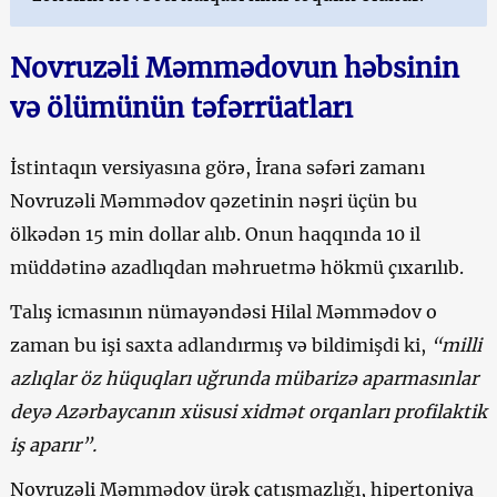
Novruzəli Məmmədovun həbsinin
və ölümünün təfərrüatları
İstintaqın versiyasına görə, İrana səfəri zamanı
Novruzəli Məmmədov qəzetinin nəşri üçün bu
ölkədən 15 min dollar alıb. Onun haqqında 10 il
müddətinə azadlıqdan məhruetmə hökmü çıxarılıb.
Talış icmasının nümayəndəsi Hilal Məmmədov o
zaman bu işi saxta adlandırmış və bildimişdi ki,
“milli
azlıqlar öz hüquqları uğrunda mübarizə aparmasınlar
deyə Azərbaycanın xüsusi xidmət orqanları profilaktik
iş aparır”.
Novruzəli Məmmədov ürək çatışmazlığı, hipertoniya