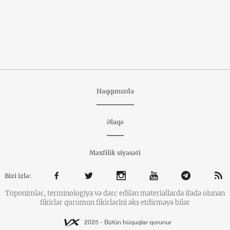
Haqqımızda
Əlaqə
Məxfilik siyasəti
Bizi izlə:
Toponimlər, terminologiya və dərc edilən materiallarda ifadə olunan
fikirlər qurumun fikirlərini əks etdirməyə bilər
2025 - Bütün hüquqlar qorunur