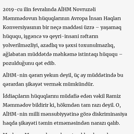
2019-cu ilin fevralında AİHM Novruzəli
Məmmədovun hüquqlarının Avropa İnsan Haqları
Konversiyasının bir neçə maddəsi üzrə – yaşamaq
hüququ, işgəncə və qeyri-insani rəftarın
yolverilməzliyi, azadlıq və şəxsi toxunulmazlıq,
ağlabatan müddətdə məhkəmə istintaqı hüququ –
pozulduğunu qət edib.
AİHM-nin qərarı yekun deyil, üç ay müddətində bu
qərardan şikayət vermək mümkündür.
İddiaçıların hüquqlarını müdafiə edən vəkil Ramiz
Məmmədov bildirir ki, hökmdən tam razı deyil. O,
AİHM-nin milli mənsubiyyətinə görə diskriminasiya
haqda şikayəti təmin etməməsindən narazı qalıb.