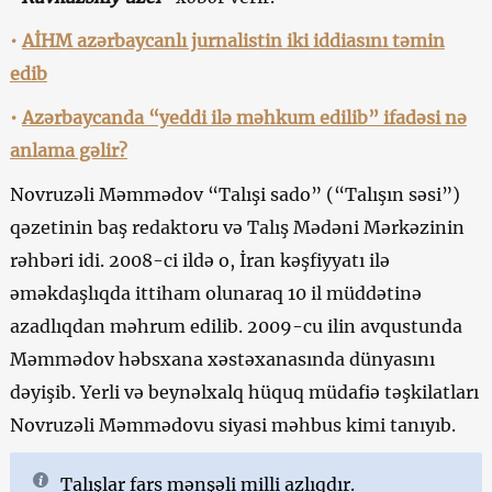
•
AİHM azərbaycanlı jurnalistin iki iddiasını təmin
edib
•
Azərbaycanda “yeddi ilə məhkum edilib” ifadəsi nə
anlama gəlir?
Novruzəli Məmmədov “Talışi sado” (“Talışın səsi”)
qəzetinin baş redaktoru və Talış Mədəni Mərkəzinin
rəhbəri idi. 2008-ci ildə o, İran kəşfiyyatı ilə
əməkdaşlıqda ittiham olunaraq 10 il müddətinə
azadlıqdan məhrum edilib. 2009-cu ilin avqustunda
Məmmədov həbsxana xəstəxanasında dünyasını
dəyişib. Yerli və beynəlxalq hüquq müdafiə təşkilatları
Novruzəli Məmmədovu siyasi məhbus kimi tanıyıb.
Talışlar fars mənşəli milli azlıqdır.