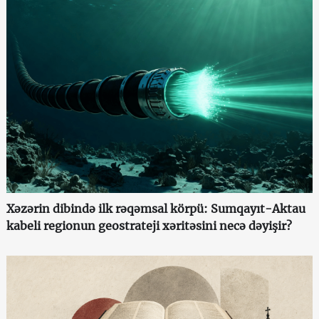
Xəzərin dibində ilk rəqəmsal körpü: Sumqayıt-Aktau
kabeli regionun geostrateji xəritəsini necə dəyişir?