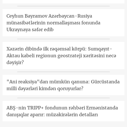
Ceyhun Bayramov Azərbaycan-Rusiya
münasibətlərinin normallaşması fonunda
Ukraynaya səfər edib
Xəzərin dibində ilk rəqəmsal körpü: Sumqayıt-
Aktau kabeli regionun geostrateji xəritəsini necə
dəyişir?
"Ani reaksiya"dan mümkün qanuna: Gürcüstanda
milli dəyərləri kimdən qoruyurlar?
ABŞ-nin TRIPP+ fondunun rəhbəri Ermənistanda
danışıqlar aparır: müzakirələrin detalları