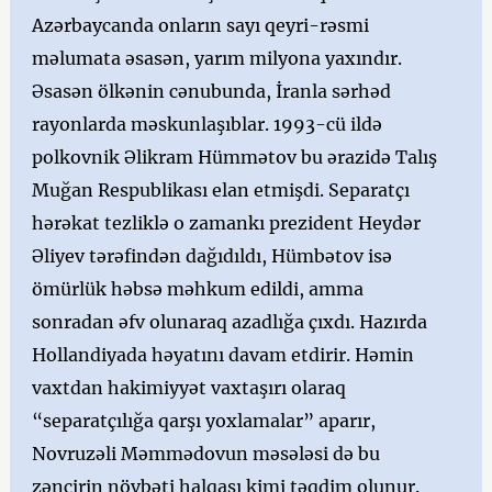
Azərbaycanda onların sayı qeyri-rəsmi
məlumata əsasən, yarım milyona yaxındır.
Əsasən ölkənin cənubunda, İranla sərhəd
rayonlarda məskunlaşıblar. 1993-cü ildə
polkovnik Əlikram Hümmətov bu ərazidə Talış
Muğan Respublikası elan etmişdi. Separatçı
hərəkat tezliklə o zamankı prezident Heydər
Əliyev tərəfindən dağıdıldı, Hümbətov isə
ömürlük həbsə məhkum edildi, amma
sonradan əfv olunaraq azadlığa çıxdı. Hazırda
Hollandiyada həyatını davam etdirir. Həmin
vaxtdan hakimiyyət vaxtaşırı olaraq
“separatçılığa qarşı yoxlamalar” aparır,
Novruzəli Məmmədovun məsələsi də bu
zəncirin növbəti halqası kimi təqdim olunur.