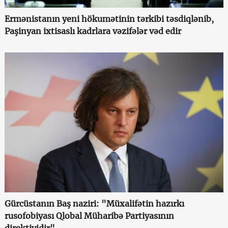
Ermənistanın yeni hökumətinin tərkibi təsdiqlənib,
Paşinyan ixtisaslı kadrlara vəzifələr vəd edir
Gürcüstanın Baş naziri: "Müxalifətin hazırkı
rusofobiyası Qlobal Müharibə Partiyasının