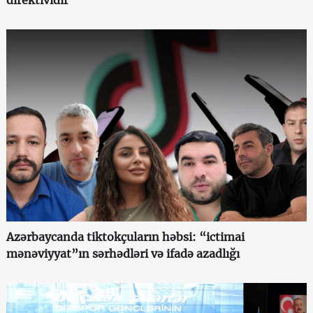
direktividir"
Azərbaycanda tiktokçuların həbsi: “ictimai
mənəviyyat”ın sərhədləri və ifadə azadlığı