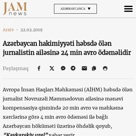
AZƏRBAYCANCA
Arxiv
-
22.02.2019
Azərbaycan hakimiyyəti həbsdə ölən
jurnalistin ailəsinə 24 min avro ödəməlidir
Paylaşmaq
Avropa İnsan Haqları Məhkəməsi (AİHM) həbsdə ölən
jurnalist Novruzəli Məmmədovun ailəsinə mənəvi
kompensasiya qismində 20 min avro və məhkəmə
xərclərinə görə 4 min avro ödəməsi ilə bağlı
Azərbaycan höküməti üzərinə öhdəlik qoyub,
“Kavkazskiy uzel”
xəbər verir.