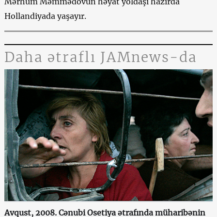
Mərhum Məmmədovun həyat yoldaşı hazırda
Hollandiyada yaşayır.
Daha ətraflı JAMnews-da
Avqust, 2008. Cənubi Osetiya ətrafında müharibənin