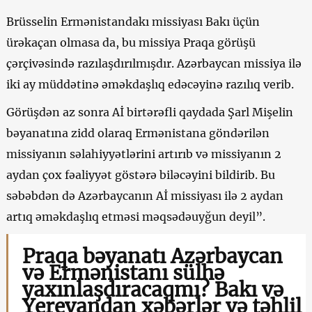
Brüsselin Ermənistandakı missiyası Bakı üçün
ürəkaçan olmasa da, bu missiya Praqa görüşü
çərçivəsində razılaşdırılmışdır. Azərbaycan missiya ilə
iki ay müddətinə əməkdaşlıq edəcəyinə razılıq verib.
Görüşdən az sonra Aİ birtərəfli qaydada Şarl Mişelin
bəyanatına zidd olaraq Ermənistana göndərilən
missiyanın səlahiyyətlərini artırıb və missiyanın 2
aydan çox fəaliyyət göstərə biləcəyini bildirib. Bu
səbəbdən də Azərbaycanın Aİ missiyası ilə 2 aydan
artıq əməkdaşlıq etməsi məqsədəuyğun deyil”.
Praqa bəyanatı Azərbaycan
və Ermənistanı sülhə
yaxınlaşdıracaqmı? Bakı və
Yerevandan xəbərlər və təhlil