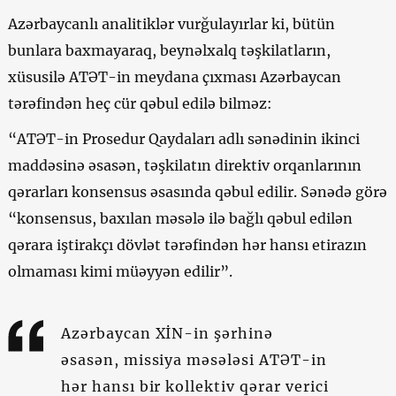
Azərbaycanlı analitiklər vurğulayırlar ki, bütün
bunlara baxmayaraq, beynəlxalq təşkilatların,
xüsusilə ATƏT-in meydana çıxması Azərbaycan
tərəfindən heç cür qəbul edilə bilməz:
“ATƏT-in Prosedur Qaydaları adlı sənədinin ikinci
maddəsinə əsasən, təşkilatın direktiv orqanlarının
qərarları konsensus əsasında qəbul edilir. Sənədə görə
“konsensus, baxılan məsələ ilə bağlı qəbul edilən
qərara iştirakçı dövlət tərəfindən hər hansı etirazın
olmaması kimi müəyyən edilir”.
Azərbaycan XİN-in şərhinə
əsasən, missiya məsələsi ATƏT-in
hər hansı bir kollektiv qərar verici