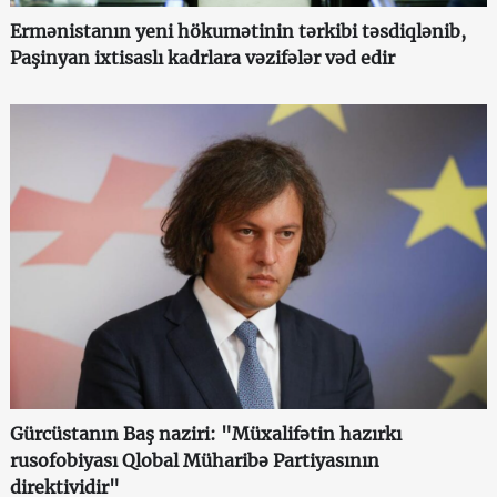
Ermənistanın yeni hökumətinin tərkibi təsdiqlənib,
Paşinyan ixtisaslı kadrlara vəzifələr vəd edir
Gürcüstanın Baş naziri: "Müxalifətin hazırkı
rusofobiyası Qlobal Müharibə Partiyasının
direktividir"