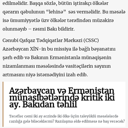
edilməlidir. Başqa sözlə, bütün iştirakçı ölkələr
qərarın qəbulunun “lehinə” səs verməlidir. Bu məsələ
isə ümumiyyətlə üzv ölkələr tərəfindən müzakirə
olunmayıb – rəsmi Bakı bildirir.
Cənubi Qafqaz Tədqiqatlar Mərkəzi (CSSC)
Azərbaycan XİN-in bu missiya ilə bağlı bəyanatını
şərh edib və Bakının Ermənistanla münaqişənin
nizamlanması məsələsində vasitəçilərin sayının
artmasını niyə istəmədiyini izah edib.
Azərbaycan və Ermənistan
münasibətlərində kritik iki
ay. Bakıdan təhlil
Tərəflər cəmi iki ay ərzində iki ölkə üçün taleyüklü məsələlərdə
razılığa gələ biləcəklərmi? Razılaşma əldə edilməsə nə baş verəcək?