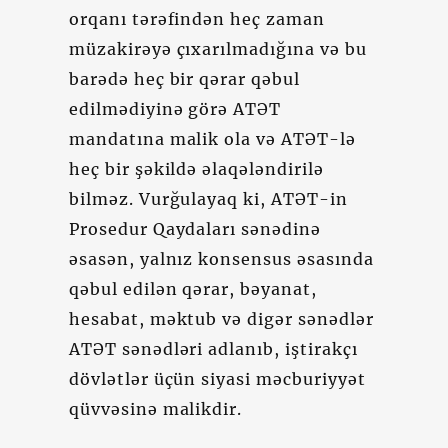
orqanı tərəfindən heç zaman
müzakirəyə çıxarılmadığına və bu
barədə heç bir qərar qəbul
edilmədiyinə görə ATƏT
mandatına malik ola və ATƏT-lə
heç bir şəkildə əlaqələndirilə
bilməz. Vurğulayaq ki, ATƏT-in
Prosedur Qaydaları sənədinə
əsasən, yalnız konsensus əsasında
qəbul edilən qərar, bəyanat,
hesabat, məktub və digər sənədlər
ATƏT sənədləri adlanıb, iştirakçı
dövlətlər üçün siyasi məcburiyyət
qüvvəsinə malikdir.