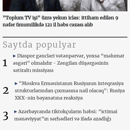
"Toplum TV işi" üzrə yekun iclas: ittiham edilən 9
nəfər ümumilikdə 121 il həbs cəzası alıb
Saytda populyar
Diaspor gəncləri vətənpərvər, yoxsa “məlumat
1
əsgəri” olmalıdır - Zəngilan düşərgəsinin
sətiraltı missiyası
"Moskva Ermənistanın Rusiyanın inteqrasiya
2
strukturlarından çıxmasına nail olacaq": Rusiya
XKX-nin bəyanatına reaksiya
3
Azərbaycanda tiktokçuların həbsi: “ictimai
mənəviyyat”ın sərhədləri və ifadə azadlığı