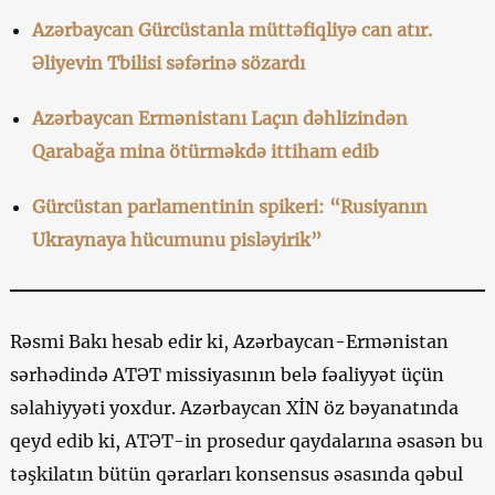
Azərbaycan Gürcüstanla müttəfiqliyə can atır.
Əliyevin Tbilisi səfərinə sözardı
Azərbaycan Ermənistanı Laçın dəhlizindən
Qarabağa mina ötürməkdə ittiham edib
Gürcüstan parlamentinin spikeri: “Rusiyanın
Ukraynaya hücumunu pisləyirik”
Rəsmi Bakı hesab edir ki, Azərbaycan-Ermənistan
sərhədində ATƏT missiyasının belə fəaliyyət üçün
səlahiyyəti yoxdur. Azərbaycan XİN öz bəyanatında
qeyd edib ki, ATƏT-in prosedur qaydalarına əsasən bu
təşkilatın bütün qərarları konsensus əsasında qəbul