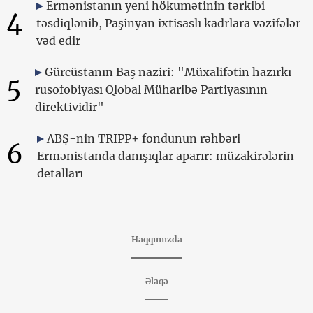
Ermənistanın yeni hökumətinin tərkibi
4
təsdiqlənib, Paşinyan ixtisaslı kadrlara vəzifələr
vəd edir
Gürcüstanın Baş naziri: "Müxalifətin hazırkı
5
rusofobiyası Qlobal Müharibə Partiyasının
direktividir"
ABŞ-nin TRIPP+ fondunun rəhbəri
6
Ermənistanda danışıqlar aparır: müzakirələrin
detalları
Haqqımızda
Əlaqə