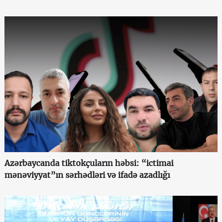
Azərbaycanda tiktokçuların həbsi: “ictimai
mənəviyyat”ın sərhədləri və ifadə azadlığı