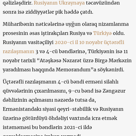
qəlizləşdirir.
Rusiyanın
Ukraynaya
təcavüzündən
sonra isə ziddiyyətlər pik həddə çatdı.
Müharibənin nəticələrinə uyğun olaraq nizamlanma
prosesinin əsas iştirakçıları Rusiya və
Türkiyə
oldu.
Rusiyanın vasitəçiliyi
2020-ci il 10 noyabr üçtərəfli
razılaşmanın
3 və 4-cü bəndlərinə, Türkiyənin isə 11
noyabr tarixli “Atəşkəsə Nəzarət üzrə Birgə Mərkəzin
yaradılması haqqında Memorandum”a söykənirdi.
Üçtərəfli razılaşmanın 4-cü bəndi erməni silahlı
qüvvələrinin çıxarılmasını, 9-cu bənd isə Zəngəzur
dəhlizinin açılmasını nəzərdə tutsa da,
Ermənistandakı siyasi qeyri-stabillik və Rusiyanın
üzərinə götürdüyü öhdəliyi vaxtında icra etmək
istəməməsi bu bəndlərin 2021-ci ildə