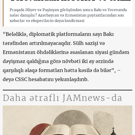
Praqada Əliyev və Paşinyan görüşündən sonra Bakı və Yerevanda
nələr danışılır? Azərbaycan və Ermənistan paytaxtlarından son
xəbərlər və ekspertlərin dəyərləndirməsi
“Beləliklə, diplomatik platformaların sayı Bakı
tərəfindən artırılmayacaqdır. Sülh sazişi və
Ermənistanın öhdəliklərinə əsaslanan siyasi gündəm
dəyişməz qaldığına görə növbəti iki ay ərzində
qarşılıqlı əlaqə formatları hətta kəsilə də bilər”, –
deyə CSSC hesabatını yekunlaşdırıb.
Daha ətraflı JAMnews-da