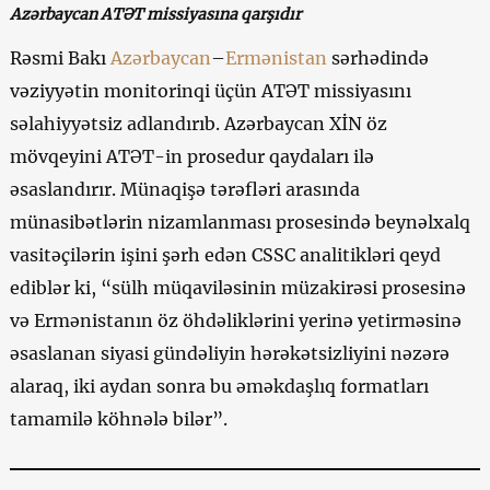
Azərbaycan ATƏT missiyasına qarşıdır
Rəsmi Bakı
Azərbaycan
–
Ermənistan
sərhədində
vəziyyətin monitorinqi üçün ATƏT missiyasını
səlahiyyətsiz adlandırıb. Azərbaycan XİN öz
mövqeyini ATƏT-in prosedur qaydaları ilə
əsaslandırır. Münaqişə tərəfləri arasında
münasibətlərin nizamlanması prosesində beynəlxalq
vasitəçilərin işini şərh edən CSSC analitikləri qeyd
ediblər ki, “sülh müqaviləsinin müzakirəsi prosesinə
və Ermənistanın öz öhdəliklərini yerinə yetirməsinə
əsaslanan siyasi gündəliyin hərəkətsizliyini nəzərə
alaraq, iki aydan sonra bu əməkdaşlıq formatları
tamamilə köhnələ bilər”.