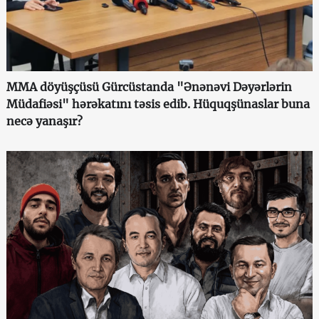
MMA döyüşçüsü Gürcüstanda "Ənənəvi Dəyərlərin
Müdafiəsi" hərəkatını təsis edib. Hüquqşünaslar buna
necə yanaşır?