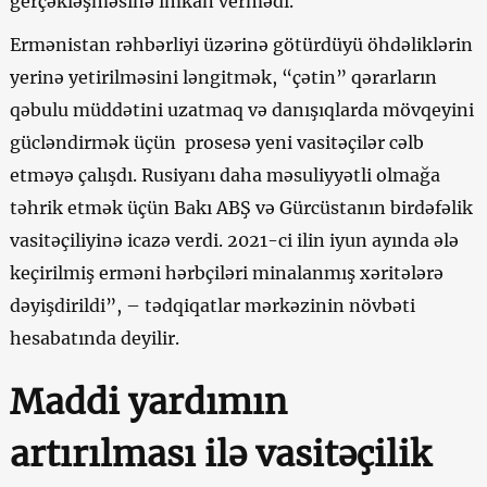
gerçəkləşməsinə imkan vermədi.
Ermənistan rəhbərliyi üzərinə götürdüyü öhdəliklərin
yerinə yetirilməsini ləngitmək, “çətin” qərarların
qəbulu müddətini uzatmaq və danışıqlarda mövqeyini
gücləndirmək üçün prosesə yeni vasitəçilər cəlb
etməyə çalışdı. Rusiyanı daha məsuliyyətli olmağa
təhrik etmək üçün Bakı ABŞ və Gürcüstanın birdəfəlik
vasitəçiliyinə icazə verdi. 2021-ci ilin iyun ayında ələ
keçirilmiş erməni hərbçiləri minalanmış xəritələrə
dəyişdirildi”, – tədqiqatlar mərkəzinin növbəti
hesabatında deyilir.
Maddi yardımın
artırılması ilə vasitəçilik