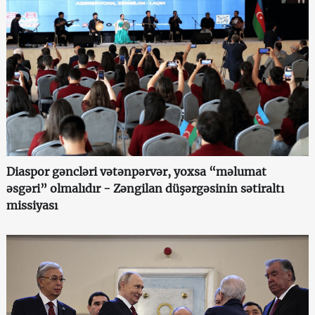
Diaspor gəncləri vətənpərvər, yoxsa “məlumat
əsgəri” olmalıdır - Zəngilan düşərgəsinin sətiraltı
missiyası