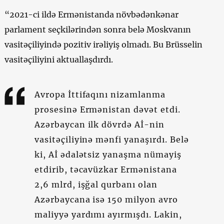
“2021-ci ildə Ermənistanda növbədənkənar
parlament seçkilərindən sonra belə Moskvanın
vasitəçiliyində pozitiv irəliyiş olmadı. Bu Brüsselin
vasitəçiliyini aktuallaşdırdı.
Avropa İttifaqını nizamlanma
prosesinə Ermənistan dəvət etdi.
Azərbaycan ilk dövrdə Aİ-nin
vasitəçiliyinə mənfi yanaşırdı. Belə
ki, Aİ ədalətsiz yanaşma nümayiş
etdirib, təcavüzkar Ermənistana
2,6 mlrd, işğal qurbanı olan
Azərbaycana isə 150 milyon avro
maliyyə yardımı ayırmışdı. Lakin,