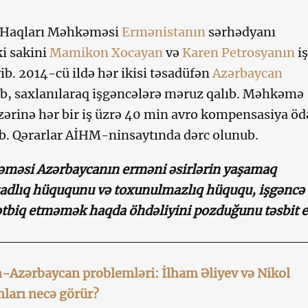
 Haqları Məhkəməsi
Ermənistanın
sərhədyanı
ki sakini
Mamikon Xocayan
və
Karen Petrosyanın
iş
ib. 2014-cü ildə hər ikisi təsadüfən
Azərbaycan
ib, saxlanılaraq işgəncələrə məruz qalıb. Məhkəmə
zərinə hər bir iş üzrə 40 min avro kompensasiya ö
b. Qərarlar AİHM-ninsaytında dərc olunub.
məsi Azərbaycanın erməni əsirlərin yaşamaq
adlıq hüququnu və toxunulmazlıq hüququ, işgəncə 
tətbiq etməmək haqda öhdəliyini pozduğunu təsbit e
-Azərbaycan problemləri: İlham Əliyev və Nikol
ları necə görür?