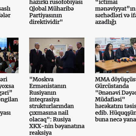
hazırkı rusofobiyası
“ictimai
aslı
Qlobal Müharibə
mənəviyyat”ın
ələr
Partiyasının
sərhədləri və i
direktividir"
azadlığı
əri
"Moskva
MMA döyüşçüs
yoxsa
Ermənistanın
Gürcüstanda
gəri”
Rusiyanın
"Ənənəvi Dəyər
əngilan
inteqrasiya
Müdafiəsi"
strukturlarından
hərəkatını təsi
iyası
çıxmasına nail
edib. Hüquqşün
olacaq": Rusiya
buna necə yana
XKX-nin bəyanatına
reaksiya