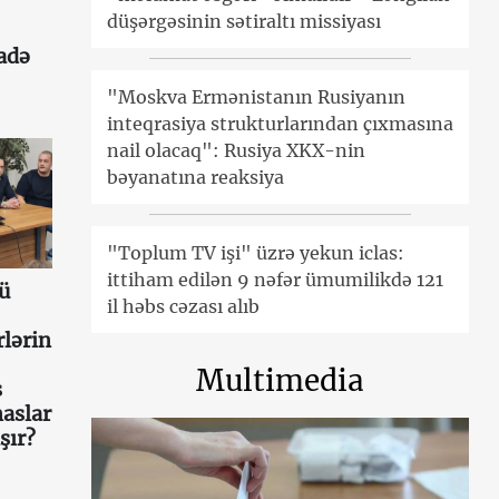
düşərgəsinin sətiraltı missiyası
fadə
"Moskva Ermənistanın Rusiyanın
inteqrasiya strukturlarından çıxmasına
nail olacaq": Rusiya XKX-nin
bəyanatına reaksiya
"Toplum TV işi" üzrə yekun iclas:
ittiham edilən 9 nəfər ümumilikdə 121
ü
il həbs cəzası alıb
lərin
Multimedia
s
aslar
şır?