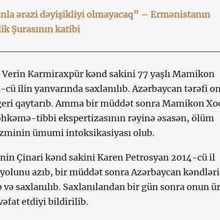
nla ərazi dəyişikliyi olmayacaq” – Ermənistanın
ik Şurasının katibi
i Verin Karmiraxpür kənd sakini 77 yaşlı Mamikon
cü ilin yanvarında saxlanılıb. Azərbaycan tərəfi o
geri qaytarıb. Amma bir müddət sonra Mamikon Xo
əhkəmə-tibbi ekspertizasının rəyinə əsasən, ölüm
zminin ümumi intoksikasiyası olub.
inin Çinari kənd sakini Karen Petrosyan 2014-cü il
yolunu azıb, bir müddət sonra Azərbaycan kəndlər
ıb və saxlanılıb. Saxlanılandan bir gün sonra onun ü
fat etdiyi bildirilib.