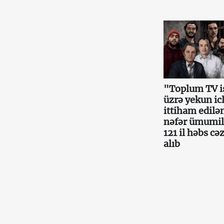
"Toplum TV i
üzrə yekun icl
ittiham edilə
nəfər ümumil
121 il həbs cə
alıb