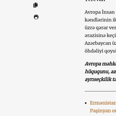
Avropa İnsan
kəndlərinin i
üzrə qərar ver
ərazisinə keç
Azərbaycan ü
öhdəliyi qoyu
Avropa məhkə
hüququnu, az
ayrıseçkilik 
Ermənistan
Paşinyan on