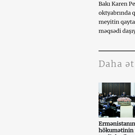
Bakı Karen Pe
oktyabrında q
meyitin qayta
məqsədi daşıy
Daha ə
Ermənistanın
hökumətinin 