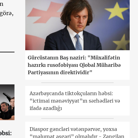
in
görə,
Gürcüstanın Baş naziri: "Müxalifətin
hazırkı rusofobiyası Qlobal Müharibə
Partiyasının direktividir"
Azərbaycanda tiktokçuların həbsi:
“ictimai mənəviyyat”ın sərhədləri və
ifadə azadlığı
Diaspor gəncləri vətənpərvər, yoxsa
əbsi:
“məlumat əsgəri” olmalıdır - Zəngilan