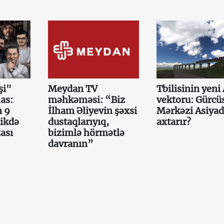
şi"
Meydan TV
Tbilisinin yeni
as:
məhkəməsi: “Biz
vektoru: Gürcü
n 9
İlham Əliyevin şəxsi
Mərkəzi Asiyad
ikdə
dustaqlarıyıq,
axtarır?
zası
bizimlə hörmətlə
davranın”