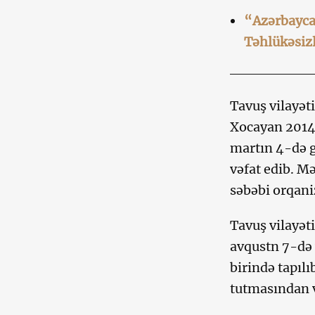
“Azərbayca
Təhlükəsizl
Tavuş vilayət
Xocayan 2014-
martın 4-də 
vəfat edib. M
səbəbi orqani
Tavuş vilayət
avqustn 7-də 
birində tapıl
tutmasından və