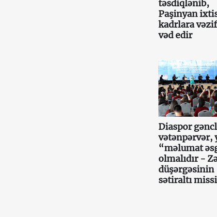
təsdiqlənib,
Paşinyan ixtis
kadrlara vəzif
vəd edir
Diaspor gəncl
vətənpərvər, 
“məlumat əs
olmalıdır - Z
düşərgəsinin
sətiraltı miss