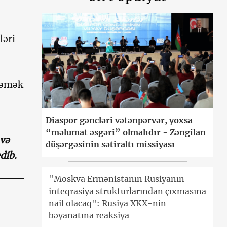
ləri
dəmək
Diaspor gəncləri vətənpərvər, yoxsa
“məlumat əsgəri” olmalıdır - Zəngilan
və
düşərgəsinin sətiraltı missiyası
dib.
"Moskva Ermənistanın Rusiyanın
inteqrasiya strukturlarından çıxmasına
nail olacaq": Rusiya XKX-nin
bəyanatına reaksiya