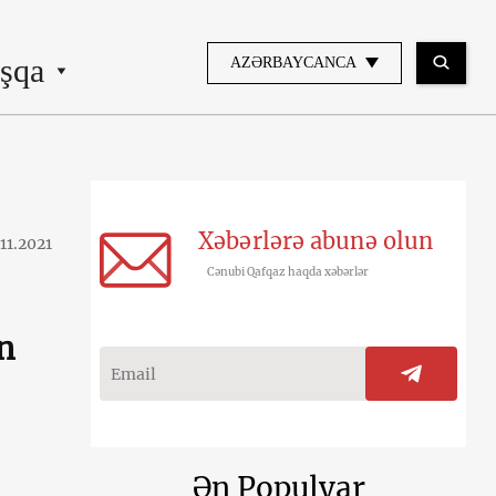
şqa
AZƏRBAYCANCA
Xəbərlərə abunə olun
11.2021
Cənubi Qafqaz haqda xəbərlər
n
Ən Populyar