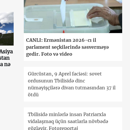
CANLI: Ermənistan 2026-cı il
parlament seçkilərində səsverməyə
 Asiya
gedir. Foto və video
stan
a nə
Gürcüstan, 9 Aprel faciəsi: sovet
ordusunun Tbilisidə dinc
nümayişçilərə divan tutmasından 37 il
ötdü
Tbilisidə minlərlə insan Patriarxla
vidalaşmaq üçün saatlarla növbədə
gözləyir. Fotoreportaj