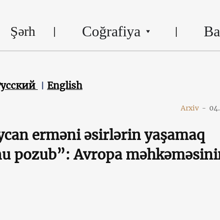
Coğrafiya
Ba
Şərh
Русский
English
Arxiv
-
04.
can erməni əsirlərin yaşamaq
u pozub”: Avropa məhkəməsini