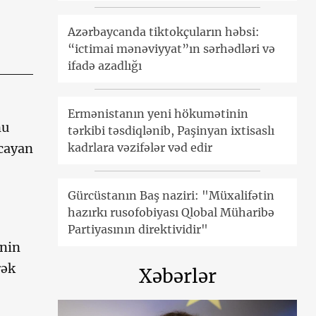
Azərbaycanda tiktokçuların həbsi:
“ictimai mənəviyyat”ın sərhədləri və
ifadə azadlığı
Ermənistanın yeni hökumətinin
nu
tərkibi təsdiqlənib, Paşinyan ixtisaslı
kadrlara vəzifələr vəd edir
cayan
Gürcüstanın Baş naziri: "Müxalifətin
hazırkı rusofobiyası Qlobal Müharibə
Partiyasının direktividir"
inin
rək
Xəbərlər