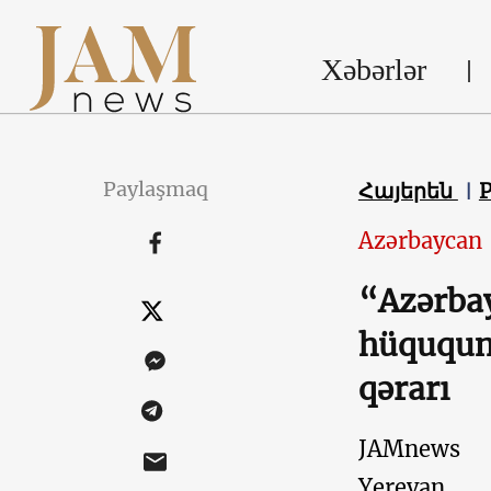
Xəbərlər
Paylaşmaq
Հայերեն
Azərbaycan
“Azərbay
hüququn
qərarı
JAMnews
Yerevan