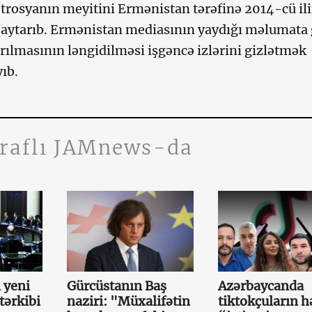
trosyanın meyitini Ermənistan tərəfinə 2014-cü il
aytarıb. Ermənistan mediasının yaydığı məlumata 
rılmasının ləngidilməsi işgəncə izlərini gizlətmək
ıb.
traflı JAMnews-da
 yeni
Gürcüstanın Baş
Azərbaycanda
tərkibi
naziri: "Müxalifətin
tiktokçuların h