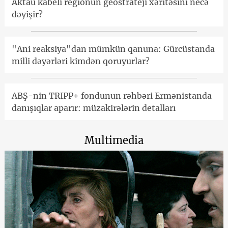
Aktau kabeli regionun geostrateji xəritəsini necə
dəyişir?
"Ani reaksiya"dan mümkün qanuna: Gürcüstanda
milli dəyərləri kimdən qoruyurlar?
ABŞ-nin TRIPP+ fondunun rəhbəri Ermənistanda
danışıqlar aparır: müzakirələrin detalları
Multimedia