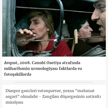
Avqust, 2008. Cənubi Osetiya ətrafında
müharibənin xronologiyası faktlarda və
fotoşəkillərdə
Diaspor gəncləri vətənpərvər, yoxsa “məlumat
əsgəri” olmalıdır - Zəngilan düşərgəsinin sətiraltı
missiyası