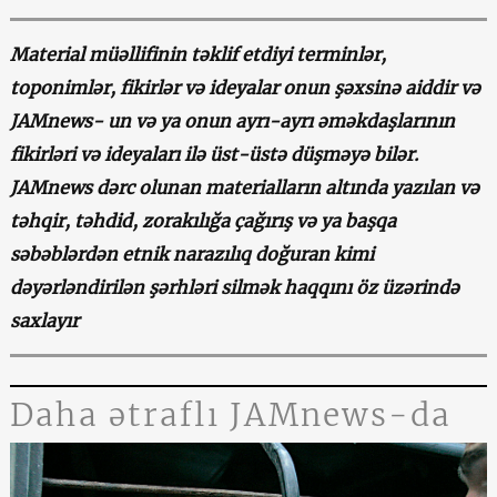
Material müəllifinin təklif etdiyi terminlər,
toponimlər, fikirlər və ideyalar onun şəxsinə aiddir və
JAMnews- un və ya onun ayrı-ayrı əməkdaşlarının
fikirləri və ideyaları ilə üst-üstə düşməyə bilər.
JAMnews dərc olunan materialların altında yazılan və
təhqir, təhdid, zorakılığa çağırış və ya başqa
səbəblərdən etnik narazılıq doğuran kimi
dəyərləndirilən şərhləri silmək haqqını öz üzərində
saxlayır
Daha ətraflı JAMnews-da