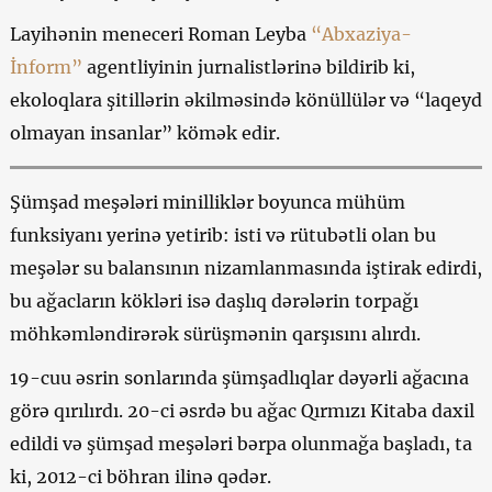
Layihənin meneceri Roman Leyba
“Abxaziya-
İnform”
agentliyinin jurnalistlərinə bildirib ki,
ekoloqlara şitillərin əkilməsində könüllülər və “laqeyd
olmayan insanlar” kömək edir.
Şümşad meşələri minilliklər boyunca mühüm
funksiyanı yerinə yetirib: isti və rütubətli olan bu
meşələr su balansının nizamlanmasında iştirak edirdi,
bu ağacların kökləri isə daşlıq dərələrin torpağı
möhkəmləndirərək sürüşmənin qarşısını alırdı.
19-cuu əsrin sonlarında şümşadlıqlar dəyərli ağacına
görə qırılırdı. 20-ci əsrdə bu ağac Qırmızı Kitaba daxil
edildi və şümşad meşələri bərpa olunmağa başladı, ta
ki, 2012-ci böhran ilinə qədər.