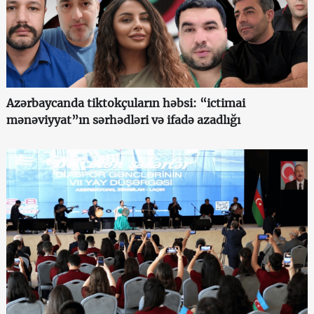
Azərbaycanda tiktokçuların həbsi: “ictimai
mənəviyyat”ın sərhədləri və ifadə azadlığı