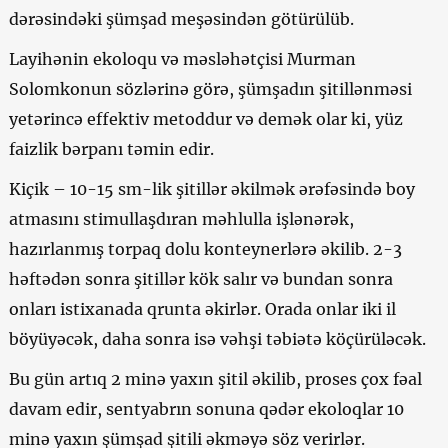
dərəsindəki şümşad meşəsindən götürülüb.
Layihənin ekoloqu və məsləhətçisi Murman
Solomkonun sözlərinə görə, şümşadın şitillənməsi
yetərincə effektiv metoddur və demək olar ki, yüz
faizlik bərpanı təmin edir.
Kiçik – 10-15 sm-lik şitillər əkilmək ərəfəsində boy
atmasını stimullaşdıran məhlulla işlənərək,
hazırlanmış torpaq dolu konteynerlərə əkilib. 2-3
həftədən sonra şitillər kök salır və bundan sonra
onları istixanada qrunta əkirlər. Orada onlar iki il
böyüyəcək, daha sonra isə vəhşi təbiətə köçürüləcək.
Bu gün artıq 2 minə yaxın şitil əkilib, proses çox fəal
davam edir, sentyabrın sonuna qədər ekoloqlar 10
minə yaxın şümşad şitili əkməyə söz verirlər.