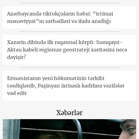
Azərbaycanda tiktokçuların həbsi: “ictimai
mənəviyyat”ın sərhədləri və ifadə azadlığı
Xəzərin dibində ilk rəqəmsal körpü: Sumqayıt-
Aktau kabeli regionun geostrateji xəritəsini necə
dəyişir?
Ermənistanın yeni hökumətinin tərkibi
təsdiqlənib, Paşinyan ixtisaslı kadrlara vəzifələr
vəd edir
Xəbərlər