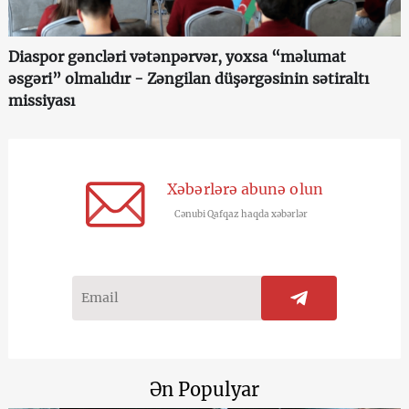
Diaspor gəncləri vətənpərvər, yoxsa “məlumat
əsgəri” olmalıdır - Zəngilan düşərgəsinin sətiraltı
missiyası
Xəbərlərə abunə olun
Cənubi Qafqaz haqda xəbərlər
Ən Populyar