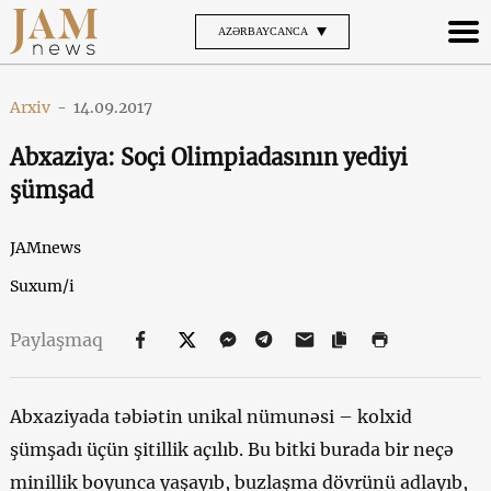
AZƏRBAYCANCA
Arxiv
-
14.09.2017
Abxaziya: Soçi Olimpiadasının yediyi
şümşad
JAMnews
Suxum/i
Paylaşmaq
Abxaziyada təbiətin unikal nümunəsi – kolxid
şümşadı üçün şitillik açılıb. Bu bitki burada bir neçə
minillik boyunca yaşayıb, buzlaşma dövrünü adlayıb,