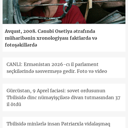
Avqust, 2008. Cənubi Osetiya ətrafında
müharibənin xronologiyası faktlarda və
fotoşəkillərdə
CANLI: Ermənistan 2026-cı il parlament
seçkilərində səsverməyə gedir. Foto və video
Gürcüstan, 9 Aprel faciəsi: sovet ordusunun
Tbilisidə dinc nümayişçilərə divan tutmasından 37
il ötdü
Tbilisidə minlərlə insan Patriarxla vidalaşmaq