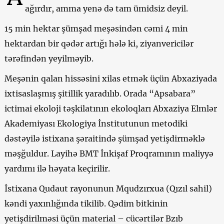
ağırdır, amma yenə də tam ümidsiz deyil.
15 min hektar şümşad meşəsindən cəmi 4 min
hektardan bir qədər artığı hələ ki, ziyanvericilər
tərəfindən yeyilməyib.
Meşənin qalan hissəsini xilas etmək üçün Abxaziyada
ixtisaslaşmış şitillik yaradılıb. Orada “Apsabara”
ictimai ekoloji təşkilatının ekoloqları Abxaziya Elmlər
Akademiyası Ekologiya İnstitutunun metodiki
dəstəyilə istixana şəraitində şümşad yetişdirməklə
məşğuldur. Layihə BMT İnkişaf Proqramının maliyyə
yardımı ilə həyata keçirilir.
İstixana Qudaut rayonunun Mqudzırxua (Qızıl sahil)
kəndi yaxınlığında tikilib. Qədim bitkinin
yetişdirilməsi üçün material – cücərtilər Bzıb