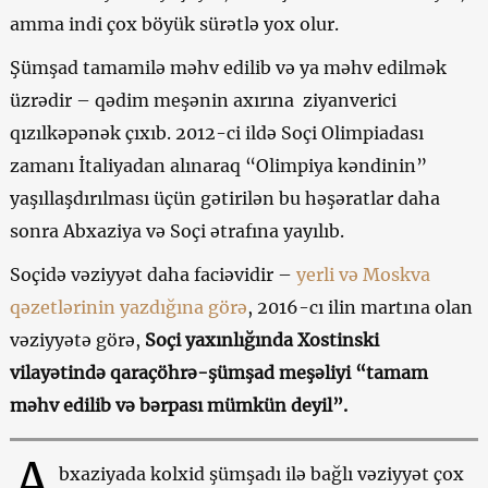
amma indi çox böyük sürətlə yox olur.
Şümşad tamamilə məhv edilib və ya məhv edilmək
üzrədir – qədim meşənin axırına ziyanverici
qızılkəpənək çıxıb. 2012-ci ildə Soçi Olimpiadası
zamanı İtaliyadan alınaraq “Olimpiya kəndinin”
yaşıllaşdırılması üçün gətirilən bu həşəratlar daha
sonra Abxaziya və Soçi ətrafına yayılıb.
Soçidə vəziyyət daha faciəvidir –
yerli və Moskva
qəzetlərinin yazdığına görə
, 2016-cı ilin martına olan
vəziyyətə görə,
Soçi yaxınlığında Xostinski
vilayətində qaraçöhrə-şümşad meşəliyi “tamam
məhv edilib və bərpası mümkün deyil”.
A
bxaziyada kolxid şümşadı ilə bağlı vəziyyət çox