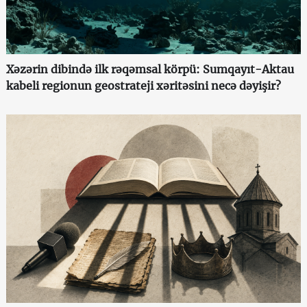
Xəzərin dibində ilk rəqəmsal körpü: Sumqayıt-Aktau
kabeli regionun geostrateji xəritəsini necə dəyişir?