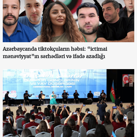
Azərbaycanda tiktokçuların həbsi: “ictimai
mənəviyyat”ın sərhədləri və ifadə azadlığı