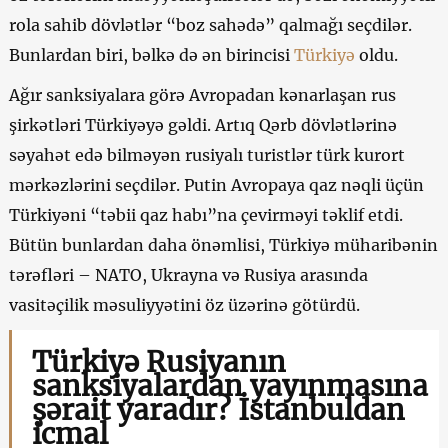
rola sahib dövlətlər “boz sahədə” qalmağı seçdilər.
Bunlardan biri, bəlkə də ən birincisi
Türkiyə
oldu.
Ağır sanksiyalara görə Avropadan kənarlaşan rus
şirkətləri Türkiyəyə gəldi. Artıq Qərb dövlətlərinə
səyahət edə bilməyən rusiyalı turistlər türk kurort
mərkəzlərini seçdilər. Putin Avropaya qaz nəqli üçün
Türkiyəni “təbii qaz habı”na çevirməyi təklif etdi.
Bütün bunlardan daha önəmlisi, Türkiyə müharibənin
tərəfləri – NATO, Ukrayna və Rusiya arasında
vasitəçilik məsuliyyətini öz üzərinə götürdü.
Türkiyə Rusiyanın
sanksiyalardan yayınmasına
şərait yaradır? İstanbuldan
icmal