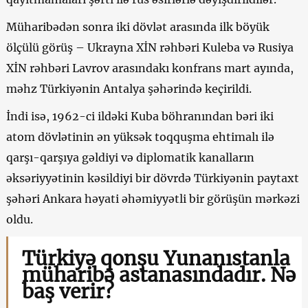
Müharibədən sonra iki dövlət arasında ilk böyük
ölçülü görüş – Ukrayna XİN rəhbəri Kuleba və Rusiya
XİN rəhbəri Lavrov arasındakı konfrans mart ayında,
məhz Türkiyənin Antalya şəhərində keçirildi.
İndi isə, 1962-ci ildəki Kuba böhranından bəri iki
atom dövlətinin ən yüksək toqquşma ehtimalı ilə
qarşı-qarşıya gəldiyi və diplomatik kanalların
əksəriyyətinin kəsildiyi bir dövrdə Türkiyənin paytaxt
şəhəri Ankara həyati əhəmiyyətli bir görüşün mərkəzi
oldu.
Türkiyə qonşu Yunanıstanla
müharibə astanasındadır. Nə
baş verir?