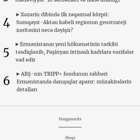
Xəzərin dibində ilk rəqəmsal körpü:
4
Sumqayıt-Aktau kabeli regionun geostrateji
xəritəsini necə dəyişir?
Ermənistanın yeni hökumətinin tərkibi
5
təsdiqlənib, Paşinyan ixtisaslı kadrlara vəzifələr
vəd edir
ABŞ-nin TRIPP+ fondunun rəhbəri
6
Ermənistanda danışıqlar aparır: müzakirələrin
detalları
Haqqımızda
Əlaqə