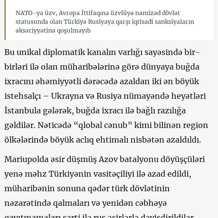
NATO-ya üzv, Avropa İttifaqına üzvlüyə namizəd dövlət
statusunda olan Türkiyə Rusiyaya qarşı iqtisadi sanksiyaların
əksəriyyətinə qoşulmayıb
Bu unikal diplomatik kanalın varlığı sayəsində bir-
birləri ilə olan müharibələrinə görə dünyaya buğda
ixracını əhəmiyyətli dərəcədə azaldan iki ən böyük
istehsalçı – Ukrayna və Rusiya nümayəndə heyətləri
İstanbula gələrək, buğda ixracı ilə bağlı razılığa
gəldilər. Nəticədə “qlobal cənub” kimi bilinən region
ölkələrində böyük aclıq ehtimalı nisbətən azaldıldı.
Mariupolda əsir düşmüş Azov batalyonu döyüşçüləri
yenə məhz Türkiyənin vasitəçiliyi ilə azad edildi,
müharibənin sonuna qədər türk dövlətinin
nəzarətində qalmaları və yenidən cəbhəyə
qayıtmamaları şərti ilə rus əsirlərlə dəyişdirildilər.