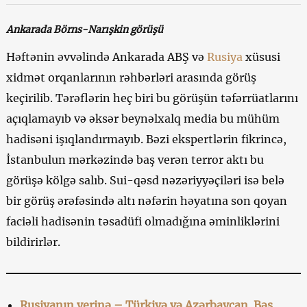
Ankarada Börns-Narışkin görüşü
Həftənin əvvəlində Ankarada ABŞ və
Rusiya
xüsusi
xidmət orqanlarının rəhbərləri arasında görüş
keçirilib. Tərəflərin heç biri bu görüşün təfərrüatlarını
açıqlamayıb və əksər beynəlxalq media bu mühüm
hadisəni işıqlandırmayıb. Bəzi ekspertlərin fikrincə,
İstanbulun mərkəzində baş verən terror aktı bu
görüşə kölgə salıb. Sui-qəsd nəzəriyyəçiləri isə belə
bir görüş ərəfəsində altı nəfərin həyatına son qoyan
faciəli hadisənin təsadüfi olmadığına əminliklərini
bildirirlər.
Rusiyanın yerinə – Türkiyə və Azərbaycan. Bəs