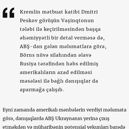
Kremlin mətbuat katibi Dmitri
Peskov görüşün Vaşinqtonun
tələbi ilə keçirilməsindən başqa
əhəmiyyətli bir detal verməsə də,
ABŞ-dan gələn məlumatlara görə,
Börns nüvə silahından əlavə
Rusiya tərəfindən həbs edilmiş
amerikalıların azad edilməsi
məsələsi ilə bağlı danışıqlar da
aparmağa çalışıb.
Eyni zamanda amerikalı mənbələrin verdiyi məlumata
görə, danışıqlarda ABŞ Ukraynanın yerinə çıxış
etməkdən və müharibənin potensial yekunları barədə