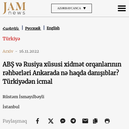
AZƏRBAYCANCA
English
Հայերեն
Русский
Türkiyə
Arxiv
-
16.11.2022
ABŞ və Rusiya xüsusi xidmət orqanlarının
rəhbərləri Ankarada nə haqda danışıblar?
Türkiyədən icmal
Rüstəm İsmayılbəyli
İstanbul
Paylaşmaq