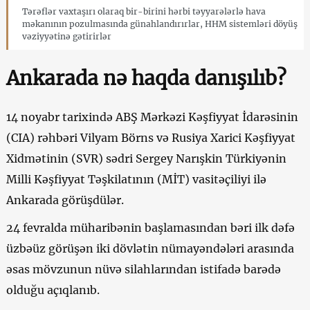
Tərəflər vaxtaşırı olaraq bir-birini hərbi təyyarələrlə hava
məkanının pozulmasında günahlandırırlar, HHM sistemləri döyüş
vəziyyətinə gətirirlər
Ankarada nə haqda danışılıb?
14 noyabr tarixində ABŞ Mərkəzi Kəşfiyyat İdarəsinin
(CIA) rəhbəri Vilyam Börns və Rusiya Xarici Kəşfiyyat
Xidmətinin (SVR) sədri Sergey Narışkin Türkiyənin
Milli Kəşfiyyat Təşkilatının (MİT) vasitəçiliyi ilə
Ankarada görüşdülər.
24 fevralda müharibənin başlamasından bəri ilk dəfə
üzbəüz görüşən iki dövlətin nümayəndələri arasında
əsas mövzunun nüvə silahlarından istifadə barədə
olduğu açıqlanıb.