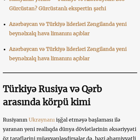
Gürcüstan? Gürcüstanlı ekspertin şərhi
Azərbaycan və Türkiyə liderləri Zəngilanda yeni
beynəlxalq hava limanını açıblar
Azərbaycan və Türkiyə liderləri Zəngilanda yeni
beynəlxalq hava limanını açıblar
Türkiyə Rusiya və Qərb
arasında körpü kimi
Rusiyanın
Ukraynanı
işğal etməyə başlaması ilə
yaranan yeni reallıqda dünya dövlətlərinin əksəriyyəti
öz tərəflərini müəyyənləşdirsələr də, bəzi əhəmiyyətli