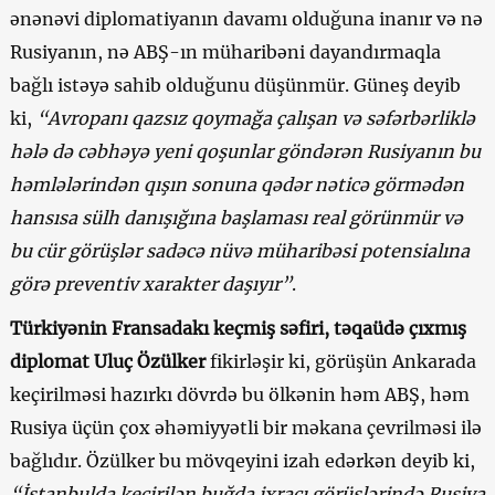
ənənəvi diplomatiyanın davamı olduğuna inanır və nə
Rusiyanın, nə ABŞ-ın müharibəni dayandırmaqla
bağlı istəyə sahib olduğunu düşünmür. Güneş deyib
ki,
“Avropanı qazsız qoymağa çalışan və səfərbərliklə
hələ də cəbhəyə yeni qoşunlar göndərən Rusiyanın bu
həmlələrindən qışın sonuna qədər nəticə görmədən
hansısa sülh danışığına başlaması real görünmür və
bu cür görüşlər sadəcə nüvə müharibəsi potensialına
görə preventiv xarakter daşıyır”
.
Türkiyənin Fransadakı keçmiş səfiri, təqaüdə çıxmış
diplomat Uluç Özülker
fikirləşir ki, görüşün Ankarada
keçirilməsi hazırkı dövrdə bu ölkənin həm ABŞ, həm
Rusiya üçün çox əhəmiyyətli bir məkana çevrilməsi ilə
bağlıdır. Özülker bu mövqeyini izah edərkən deyib ki,
“İstanbulda keçirilən buğda ixracı görüşlərində Rusiya