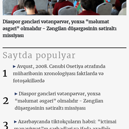
Diaspor gəncləri vətənpərvər, yoxsa “məlumat
əsgəri” olmalıdır - Zəngilan düşərgəsinin sətiraltı
missiyası
Saytda populyar
Avqust, 2008. Cənubi Osetiya ətrafında
1
müharibənin xronologiyası faktlarda və
fotoşəkillərdə
Diaspor gəncləri vətənpərvər, yoxsa
2
“məlumat əsgəri” olmalıdır - Zəngilan
düşərgəsinin sətiraltı missiyası
3
Azərbaycanda tiktokçuların həbsi: “ictimai
mənəviyyat”ın sərhədləri və ifadə azadlığı