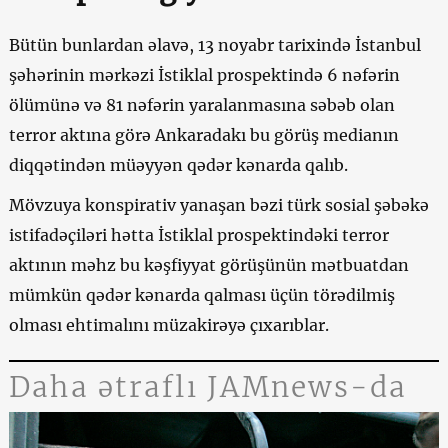
Bütün bunlardan əlavə, 13 noyabr tarixində İstanbul
şəhərinin mərkəzi İstiklal prospektində 6 nəfərin
ölümünə və 81 nəfərin yaralanmasına səbəb olan
terror aktına görə Ankaradakı bu görüş medianın
diqqətindən müəyyən qədər kənarda qalıb.
Mövzuya konspirativ yanaşan bəzi türk sosial şəbəkə
istifadəçiləri hətta İstiklal prospektindəki terror
aktının məhz bu kəşfiyyat görüşünün mətbuatdan
mümkün qədər kənarda qalması üçün törədilmiş
olması ehtimalını müzakirəyə çıxarıblar.
Daha ətraflı JAMnews-da