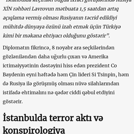
XİN rəhbəri Lavrovun mətbuata 1,5 saatdan artıq
açıqlama vermiş olması Rusiyanın təcrid edildiyi
mühitdə dünyaya özünü izah etmək üçün Türkiyə
kimi bir məkana ehtiyacı olduğunu göstərir”
.
Diplomatın fikrincə, 8 noyabr ara seçkilərindən
gözləniləndən daha uğurlu çıxan və Amerika
ictimaiyyətinin dəstəyini hiss edən prezident Co
Baydenin eyni həftədə həm Çin lideri Si Tsinpin, həm
də Rusiya ilə görüşmüş olması nüvə silahlarından
istifadə ehtimalını nə qədər ciddi qəbul etdiyini
göstərir.
İstanbulda terror aktı və
konspirologiya