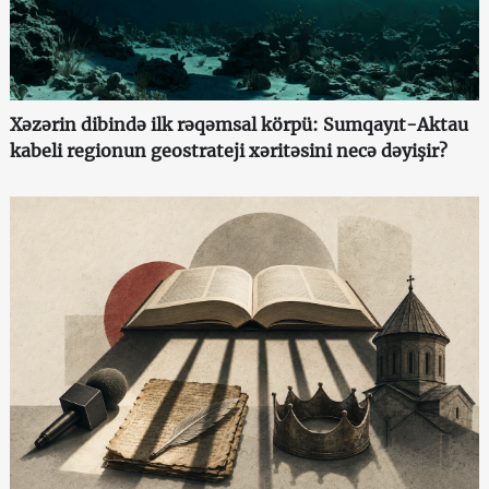
Xəzərin dibində ilk rəqəmsal körpü: Sumqayıt-Aktau
kabeli regionun geostrateji xəritəsini necə dəyişir?