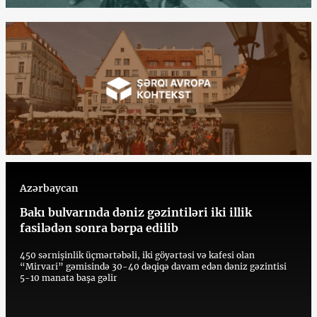
Azərbaycan
Bakı bulvarında dəniz gəzintiləri iki illik
fasilədən sonra bərpa edilib
450 sərnişinlik üçmərtəbəli, iki göyərtəsi və kafesi olan
“Mirvari” gəmisində 30-40 dəqiqə davam edən dəniz gəzintisi
5-10 manata başa gəlir