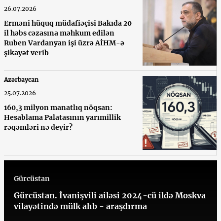
26.07.2026
Erməni hüquq müdafiəçisi Bakıda 20
il həbs cəzasına məhkum edilən
Ruben Vardanyan işi üzrə AİHM-ə
şikayət verib
Azərbaycan
25.07.2026
160,3 milyon manatlıq nöqsan:
Hesablama Palatasının yarımillik
rəqəmləri nə deyir?
Gürcüstan
Gürcüstan. İvanişvili ailəsi 2024-cü ildə Moskva
vilayətində mülk alıb - araşdırma