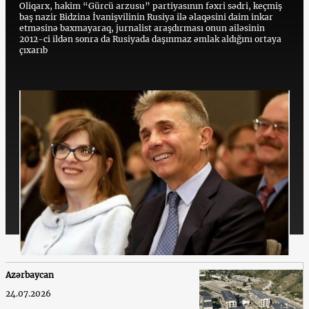
Oliqarx, hakim “Gürcü arzusu” partiyasının fəxri sədri, keçmiş
baş nazir Bidzina İvanişvilinin Rusiya ilə əlaqəsini daim inkar
etməsinə baxmayaraq, jurnalist araşdırması onun ailəsinin
2012-ci ildən sonra da Rusiyada daşınmaz əmlak aldığını ortaya
çıxarıb
Azərbaycan
24.07.2026