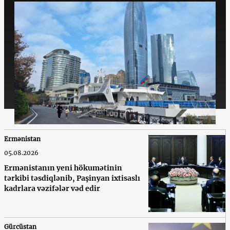
Ermənistan
05.08.2026
Ermənistanın yeni hökumətinin
tərkibi təsdiqlənib, Paşinyan ixtisaslı
kadrlara vəzifələr vəd edir
Gürcüstan