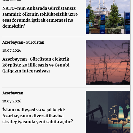
NATO-nun Ankarada Gürcüstansız
sammiti: ölkənin təhlükəsizlik üzrə
əsas forumda iştirak etməməsi nə
deməkdir?
Azərbaycan-Gürcüstan
10.07.2026
Azərbaycan-Gürcüstan elektrik
körpüsü: 20 illik saziş və Cənubi
Qafqazın inteqrasiyası
Azərbaycan
10.07.2026
İslam maliyyəsi və yaşıl keçid:
Azərbaycanın diversifikasiya
strategiyasında yeni səhifə açılır?