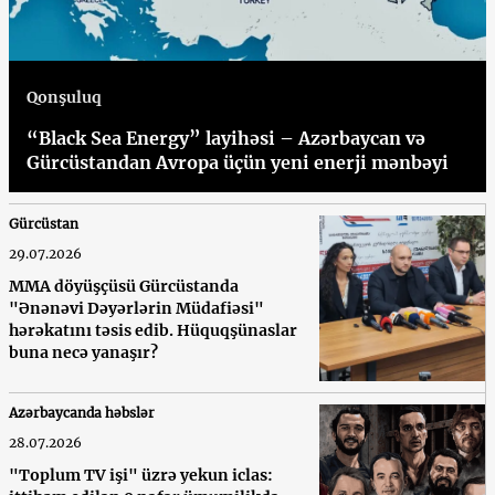
Qonşuluq
“Black Sea Energy” layihəsi – Azərbaycan və
Gürcüstandan Avropa üçün yeni enerji mənbəyi
Gürcüstan
29.07.2026
MMA döyüşçüsü Gürcüstanda
"Ənənəvi Dəyərlərin Müdafiəsi"
hərəkatını təsis edib. Hüquqşünaslar
buna necə yanaşır?
Azərbaycanda həbslər
28.07.2026
"Toplum TV işi" üzrə yekun iclas: