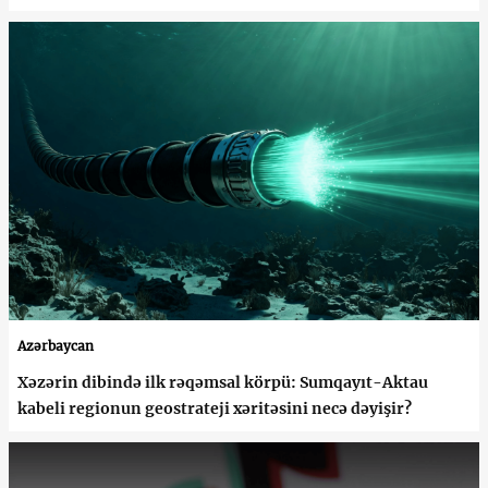
Azərbaycan
Xəzərin dibində ilk rəqəmsal körpü: Sumqayıt-Aktau
kabeli regionun geostrateji xəritəsini necə dəyişir?