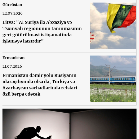
Gürcüstan
22.07.2026
Litva: "Aİ Suriya ilə Abxaziya və
Tsxinvali regionunun tanınmasının
geri götürülməsi istiqamətində
işləməyə hazırdır"
Ermənistan
21.07.2026
Ermənistan dəmir yolu Rusiyanın
idarəçiliyində olsa da, Türkiyə və
Azərbaycan sərhədlərində relsləri
özü bərpa edəcək