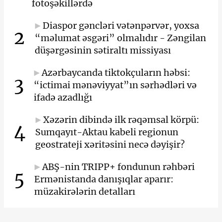
fotoşəkillərdə
Diaspor gəncləri vətənpərvər, yoxsa
2
“məlumat əsgəri” olmalıdır - Zəngilan
düşərgəsinin sətiraltı missiyası
Azərbaycanda tiktokçuların həbsi:
3
“ictimai mənəviyyat”ın sərhədləri və
ifadə azadlığı
Xəzərin dibində ilk rəqəmsal körpü:
4
Sumqayıt-Aktau kabeli regionun
geostrateji xəritəsini necə dəyişir?
ABŞ-nin TRIPP+ fondunun rəhbəri
5
Ermənistanda danışıqlar aparır:
müzakirələrin detalları