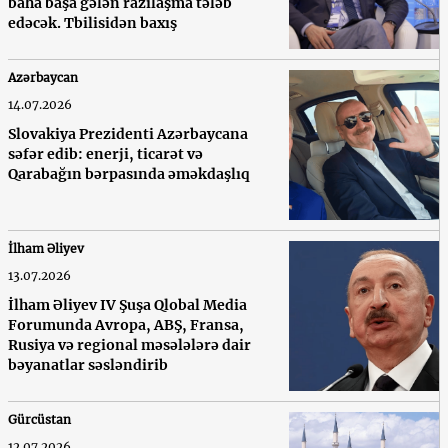
baha başa gələn razılaşma tələb
edəcək. Tbilisidən baxış
Azərbaycan
14.07.2026
Slovakiya Prezidenti Azərbaycana
səfər edib: enerji, ticarət və
Qarabağın bərpasında əməkdaşlıq
İlham Əliyev
13.07.2026
İlham Əliyev IV Şuşa Qlobal Media
Forumunda Avropa, ABŞ, Fransa,
Rusiya və regional məsələlərə dair
bəyanatlar səsləndirib
Gürcüstan
12.07.2026