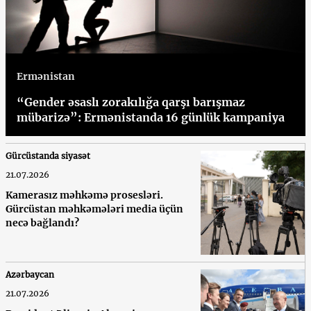
Ermənistan
“Gender əsaslı zorakılığa qarşı barışmaz
mübarizə”: Ermənistanda 16 günlük kampaniya
Gürcüstanda siyasət
21.07.2026
Kamerasız məhkəmə prosesləri.
Gürcüstan məhkəmələri media üçün
necə bağlandı?
Azərbaycan
21.07.2026