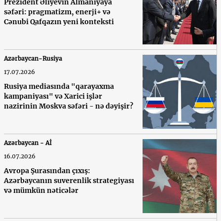
Prezident Əliyevin Almaniyaya
səfəri: pragmatizm, enerji+ və
Cənubi Qafqazın yeni konteksti
Azərbaycan-Rusiya
17.07.2026
Rusiya mediasında "qarayaxma
kampaniyası" və Xarici işlər
nazirinin Moskva səfəri - nə dəyişir?
Azərbaycan - Aİ
16.07.2026
Avropa Şurasından çıxış:
Azərbaycanın suverenlik strategiyası
və mümkün nəticələr