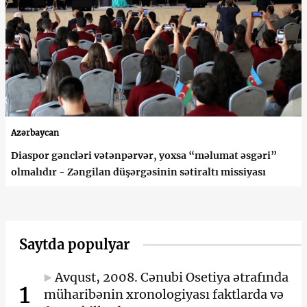
Azərbaycan
Diaspor gəncləri vətənpərvər, yoxsa “məlumat əsgəri”
olmalıdır - Zəngilan düşərgəsinin sətiraltı missiyası
Saytda populyar
Avqust, 2008. Cənubi Osetiya ətrafında
1
müharibənin xronologiyası faktlarda və