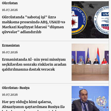
Gürcüstan
16.07.2026
Gürcüstanda "sabotaj işi" üzrə
məhkəmə prosesində ABŞ, USAID və
Mərkəzi Kəşfiyyat İdarəsi "düşmən
qüvvələr" adlandırılıb
Ermənistan
16.07.2026
Ermənistanda Aİ-nin yeni missiyası
seçkilərdən sonrakı risklərin aradan
qaldırılmasına dəstək verəcək
Gürcüstan-Rusiya
16.07.2026
Hər şey olduğu kimi qalarsa,
Abxaziyanın qaytarılması Rusiya ilə