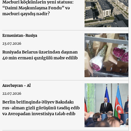
Məcburi köçkünlərin yeni statusu:
“Daimi Məşkunlaşma Fondu” və
məcburi qayıdış nədir?
Ermənistan-Rusiya
23.07.2026
Rusiyada Belarus üzərindən daşınan
40 min erməni qızılgülü məhv edilib
Azərbaycan - Aİ
22.07.2026
Berlin brifinqində Əliyev Bakıdakı
rus-alman gizli görüşünü təsdiq edib
və Avropadan investisiya tələb edib