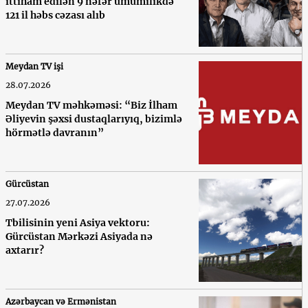
ittiham edilən 9 nəfər ümumilikdə
121 il həbs cəzası alıb
Meydan TV işi
28.07.2026
Meydan TV məhkəməsi: “Biz İlham
Əliyevin şəxsi dustaqlarıyıq, bizimlə
hörmətlə davranın”
Gürcüstan
27.07.2026
Tbilisinin yeni Asiya vektoru:
Gürcüstan Mərkəzi Asiyada nə
axtarır?
Azərbaycan və Ermənistan