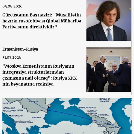
05.08.2026
Gürcüstanın Baş naziri: "Müxalifətin
hazırkı rusofobiyası Qlobal Müharibə
Partiyasının direktividir"
Ermənistan-Rusiya
31.07.2026
"Moskva Ermənistanın Rusiyanın
inteqrasiya strukturlarından
çıxmasına nail olacaq": Rusiya XKX-
nin bəyanatına reaksiya