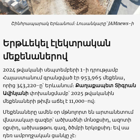
Շինհրապարակ Երևանում։ Լուսանկարը՝ JAMnews-ի
Երթևեկել էլեկտրական
մեքենաներով
2024 թվականի սեպտեմբերի 1-ի դրությամբ
Հայաստանում գրանցված էր 953,965 մեքենա,
որից 343,220-ը՝ Երևանում։
Քաղաքապետ Տիգրան
Ավինյանի
փոխանցմամբ՝ 2025 թվականին
մեքենաների թիվն աճել է 11,000-ով։
Մեքենաները ամեն օր մթնոլորտ են արտանետում
վնասակար գազեր՝ ածխածնի մոնօքսիդ, ազոտի
օքսիդ, ածխաթթու գազ, ծծմբի երկօքսիդ։ Եվ սա
դեռ ամբողջական ցանկը չէ։