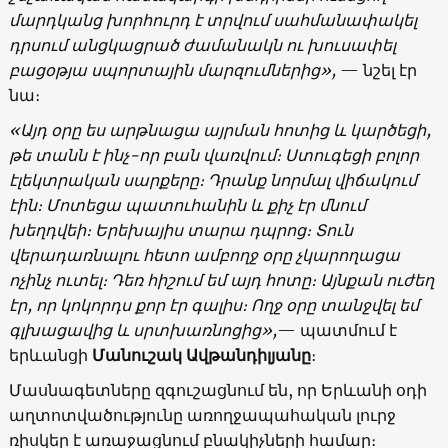
մարդկանց խորհուրդ է տրվում սահմանափակել
դրսում անցկացրած ժամանակն ու խուսափել
բացօթյա սպորտային մարզումներից»,
— նշել էր
նա։
«Այդ օրը ես արթնացա այրման հոտից և կարծեցի,
թե տանն է ինչ-որ բան վառվում։ Ստուգեցի բոլոր
էլեկտրական սարքերը։ Դրանք նորմալ վիճակում
էին։ Մոտեցա պատուհանին և քիչ էր մնում
խեղդվեի։ Երեխայիս տարա դպրոց։ Տուն
վերադառնալու հետո ամբողջ օրը չկարողացա
ոչինչ ուտել։ Դեռ հիշում եմ այդ հոտը։ Այնքան ուժեղ
էր, որ կոկորդս քոր էր գալիս։ Ողջ օրը տանջվել եմ
գլխացավից և սրտխառնոցից»,
— պատմում է
երևանցի
Մանուշակ Ավթանդիլյանը
։
Մասնագետները զգուշացնում են, որ Երևանի օդի
աղտոտվածությունը առողջապահական լուրջ
ռիսկեր է առաջացնում բնակիչների համար։