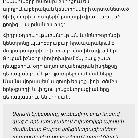
Բնակիչները հաճախ բողոքում են
արդյունաբերական կենտրոնների արտանետած
ծխի, մուրի և գազերի՝ քաղաքի վրա կախված
քողից և այրման հոտից:
Հիդրոօդերևութաբանության և մոնիթորինգի
կենտրոնը պարբերաբար հրապարակում է
մայրաքաղաքի օդի որակի մասին տվյալներ:
Ցուցանիշները փոփոխվում են, բայց շատ
դեպքերում օդի աղտոտվածության ինդեքսը
գերազանցում է թույլատրելի սահմանները:
Մասնավորապես` ազոտի երկօքսիդի, ծծմբի
երկօքսիդի և փոշու կոնցենտրացիաները
գերազանցում են նորման:
Ազոտի երկօքսիդը թունավոր, սուր հոտով
գազ է, որն առաջանում է վառելիքի այրման
ժամանակ: Բարձր կոնցենտրացիաների
դեպքում այն ​​առաջացնում է օդում ծխի և