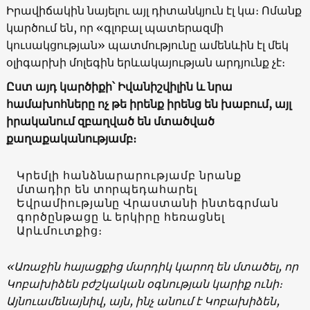
Իրավիճակին նայելու այլ դիտանկյուն էլ կա։ Ոմանք
կարծում են, որ «գլոբալ պատերազմի
կուսակցության» պատմությունը ամենևին էլ մեկ
օլիգարխի մոլեգին երևակայության արդյունք չէ։
Ըստ այդ կարծիքի՝ Իվանիշվիլին և նրա
համախոհները ոչ թե իրենք իրենց են խաբում, այլ
իրականում զբաղված են մտածված
քաղաքականությամբ։
Կրեմլի հանձնարարությամբ նրանք
մտադիր են տորպեդահարել
Եվրամիությանը Վրաստանի ինտեգրման
գործընթացը և երկիրը հեռացնել
Արևմուտքից։
«Առաջին հայացքից մարդիկ կարող են մտածել, որ
Կոբախիձեն բժշկական օգնության կարիք ունի։
Այնուամենայնիվ, այն, ինչ անում է Կոբախիձեն,