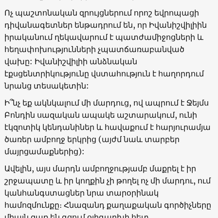
Ոչ պաշտոնական զրույցներում որոշ եվրոպացի
դիվանագետներ ենթադրում են, որ Իվանիշվիլիին
իրականում ղեկավարում է պատժամիջոցների և
հեղափոխությունների չպատճառաբանված
վախը: Իվանիշվիլիի անձնական
էքսցենտրիկությունը վստահություն է հաղորդում
նրանց տեսակետին:
Ի՞նչ եք ակնկալում մի մարդուց, ով ապրում է Ջեյմս
Բոնդին սազական ապակե աշտարակում, ունի
էկզոտիկ կենդանիներ և հավաքում է հարյուրամյա
ծառեր ամբողջ երկրից (այժմ նաև տարբեր
մայրցամաքներից):
Ավելին, այս մարդն ամբողջությամբ մաքրել է իր
շրջապատը և իր կողքին չի թողել ոչ մի մարդու, ում
կանհանգստացներ նրա տարօրինակ
համոզմունքը։ Հնազանդ քաղաքական գործիչները
միայն զառ են գցում օլիգարխի հետ,