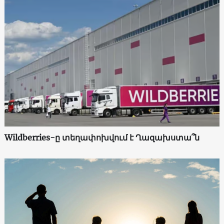
Wildberries-ը տեղափոխվում է Ղազախստա՞ն