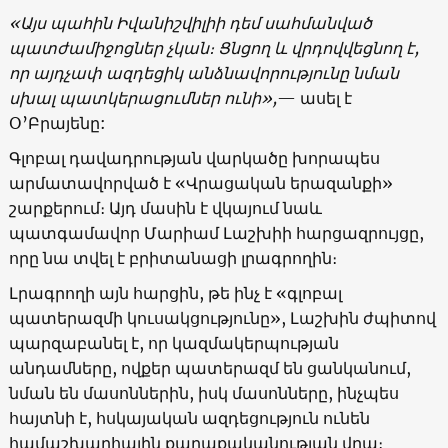
«Այս պահին Իվանիշվիլիի դեմ սահմանված
պատժամիջոցներ չկան։ Ցնցող և վրդովվեցնող է,
որ այդչափ ազդեցիկ անձնավորությունը նման
սխալ պատկերացումներ ունի»,
— ասել է
Օ’Բրայենը:
Գլոբալ դավադրության վարկածը խորապես
արմատավորված է «Վրացական երազանքի»
շարքերում։ Այդ մասին է վկայում նաև
պատգամավոր Մարիամ Լաշխիի հարցազրույցը,
որը նա տվել է բրիտանացի լրագրողին։
Լրագրողի այն հարցին, թե ինչ է «գլոբալ
պատերազմի կուսակցությունը», Լաշխին ժպիտով
պարզաբանել է, որ կազմակերպության
անդամները, ովքեր պատերազմ են ցանկանում,
նման են մասոններին, իսկ մասոնները, ինչպես
հայտնի է, հսկայական ազդեցություն ունեն
համաշխարհային քաղաքականության վրա։