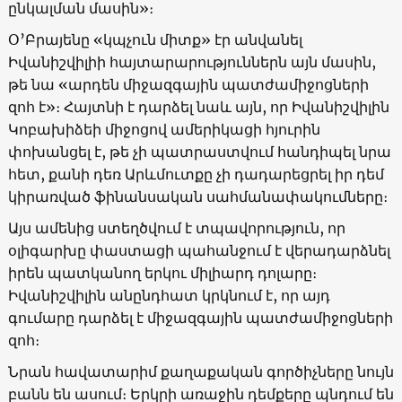
ընկալման մասին»։
Օ’Բրայենը «կպչուն միտք» էր անվանել
Իվանիշվիլիի հայտարարություններն այն մասին,
թե նա «արդեն միջազգային պատժամիջոցների
զոհ է»։ Հայտնի է դարձել նաև այն, որ Իվանիշվիլին
Կոբախիձեի միջոցով ամերիկացի հյուրին
փոխանցել է, թե չի պատրաստվում հանդիպել նրա
հետ, քանի դեռ Արևմուտքը չի դադարեցրել իր դեմ
կիրառված ֆինանսական սահմանափակումները։
Այս ամենից ստեղծվում է տպավորություն, որ
օլիգարխը փաստացի պահանջում է վերադարձնել
իրեն պատկանող երկու միլիարդ դոլարը։
Իվանիշվիլին անընդհատ կրկնում է, որ այդ
գումարը դարձել է միջազգային պատժամիջոցների
զոհ։
Նրան հավատարիմ քաղաքական գործիչները նույն
բանն են ասում։ Երկրի առաջին դեմքերը պնդում են