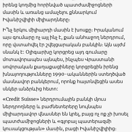
իրենց կողմից հորինված պատժամիջոցների
մասին և առանց ամաչելու քննարկում
Իվանիշվիլիի միլիարդները։
Ի՞նչ երկու միլիարդի մասին է խոսքը։ Իրականում
այս գումարը ոչ այլ ինչ է, քան անհաջող ներդրում,
որը վստահվել էր շվեյցարական բանկին։ Այն այժմ
սնանկ է: Օլիգարխը կորցրեց այդ գումարը
մոտավորապես այնպես, ինչպես Վրաստանի
սովորական քաղաքացիները կորցրեցին իրենց
խնայողությունները 1990-ականներին ստեղծված
մասնավոր բանկերում, որոնք հայտնվեցին ասես
սնկեր անձրևից հետո:
«Credit Suisse» ներդրումային բանկի մյուս
ներդրողները և բաժնետերերը նույնպես
միլիարդավոր վնասներ են կրել, բայց ոչ ոք չի խոսել
պատժամիջոցների և «գլոբալ պատերազմի
կուսակցության» մասին, բացի Իվանիշվիլիից։