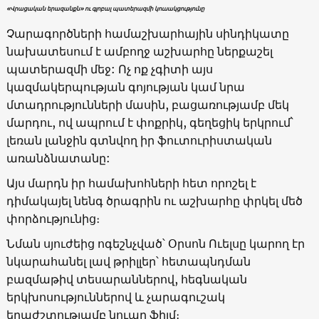
«Վրացական երազանքն» ու գլոբալ պատերազմի կուսակցությունը
Չարագործների համաշխարհային սինդիկատը
նախատեսում է ամբողջ աշխարհը ներքաշել
պատերազմի մեջ: Ոչ ոք չգիտի այս
կազմակերպության գոյության կամ նրա
մտադրությունների մասին, բացառությամբ մեկ
մարդու, ով ապրում է փոքրիկ, գեղեցիկ երկրում`
լեռան լանջին գտնվող իր ֆուտուրիստական ​​
առանձնատանը:
Այս մարդն իր համախոհների հետ որոշել է
դիմակայել նենգ ծրագրին ու աշխարհը փրկել մեծ
փորձությունից։
Նման սյուժեից ոգեշնչված՝ Օրսոն Ուելսը կարող էր
նկարահանել լավ թրիլլեր՝ հետապնդման
բազմաթիվ տեսարաններով, հեգնական
երկխոսություններով և չարագուշակ
երաժշտությամբ նուար ֆիլմ։