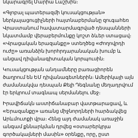
նկարագրել Մարիա Լաշխին։
«Գլոբալ պատերազմի կուսակցության»
ներկայացուցիչների հայտնաբերմանը զուգահեռ
Վրաստանում հավատարմագրված դեսպանների
նկատմամբ վերաբերմունքը կոշտ ձևեր ստացավ։
«Վրացական երազանքը» ստեղծեց «Ժողովրդի
ուժը» առանձին խորհրդարանական խումբ և
անցավ դիվանագիտական ​​կորպուսին։
Կուսակցության անդամները բառացիորեն
ծաղրում են ԵՄ դիվանագետներին։ Ամերիկայի այն
ժամանակվա դեսպան Քելի Դեգնանը մեղադրվում
էր երկրում տագնապ սերմանելու մեջ։
Իրավիճակն աստիճանաբար վատթարացավ, և
«Երազանքը» առանց միջնորդների հարձակվեց
Արևմուտքի վրա։ Հենց այդ ժամանակ առաջին
անգամ քննարկման դրվեց «օտարերկրյա
գործակալների մասին» օրենքը, որը, ըստ