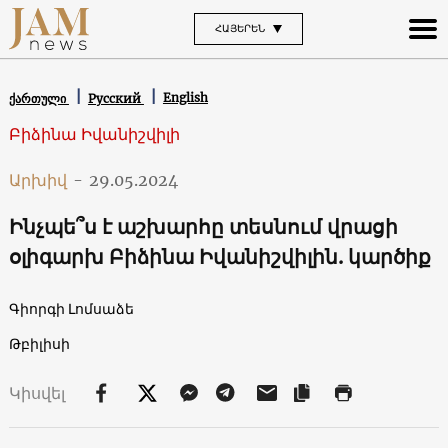
ՀԱՅԵՐԵՆ
English
ქართული
Русский
Բիձինա Իվանիշվիլի
Արխիվ
-
29.05.2024
Ինչպե՞ս է աշխարհը տեսնում վրացի
օլիգարխ Բիձինա Իվանիշվիլին. կարծիք
Գիորգի Լոմսաձե
Թբիլիսի
Կիսվել