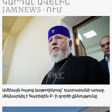
ԿԱՐԴԱԼ ԱՎԵԼԻՆ
JAMNEWS-ՈՒՄ
Ամենայն հայոց կաթողիկոսը՝ դատարանի առաջ․
մեկնարկել է Գարեգին Բ-ի գործի քննությունը