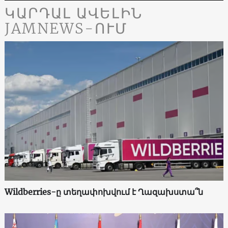
ԿԱՐԴԱԼ ԱՎԵԼԻՆ
JAMNEWS-ՈՒՄ
Wildberries-ը տեղափոխվում է Ղազախստա՞ն