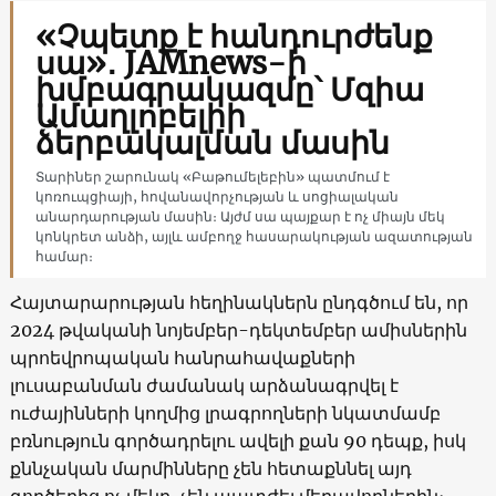
«Չպետք է հանդուրժենք
սա»․ JAMnews-ի
խմբագրակազմը՝ Մզիա
Ամաղլոբելիի
ձերբակալման մասին
Տարիներ շարունակ «Բաթումելեբին» պատմում է
կոռուպցիայի, հովանավորչության և սոցիալական
անարդարության մասին։ Այժմ սա պայքար է ոչ միայն մեկ
կոնկրետ անձի, այլև ամբողջ հասարակության ազատության
համար։
Հայտարարության հեղինակներն ընդգծում են, որ
2024 թվականի նոյեմբեր-դեկտեմբեր ամիսներին
պրոեվրոպական հանրահավաքների
լուսաբանման ժամանակ արձանագրվել է
ուժայինների կողմից լրագրողների նկատմամբ
բռնություն գործադրելու ավելի քան 90 դեպք, իսկ
քննչական մարմինները չեն հետաքննել այդ
գործերից ոչ մեկը, չեն պատժել մեղավորներին։