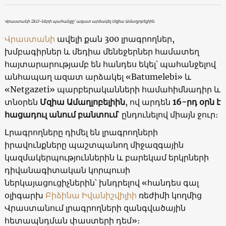
Վրաստանի ԶԼՄ-ների պահանջը՝ ազատ արձակել Մզիա Ամաղլոբելիին
Վրաստանի
ավելի քան 300 լրագրողներ,
խմբագիրներ և մեդիա մենեջերներ համատեղ
հայտարարությամբ են հանդես եկել՝ պահանջելով
անհապաղ ազատ արձակել «Batumelebi» և
«Netgazeti» պարբերականների համահիմնադիր և
տնօրեն
Մզիա Ամաղլոբելիին
, ով արդեն
16-րդ օրն է
հացադուլ անում բանտում
՝ ընդունելով միայն ջուր։
Լրագրողները դիմել են լրագրողների
իրավունքները պաշտպանող միջազգային
կազմակերպություններին և բարեկամ երկրների
դիվանագիտական կորպուսի
ներկայացուցիչներին՝ խնդրելով «հանդես գալ
օլիգարխ
Բիձինա Իվանիշվիլիի
ռեժիմի կողմից
Վրաստանում լրագրողների զանգվածային
հետապնդման փաստերի դեմ»։