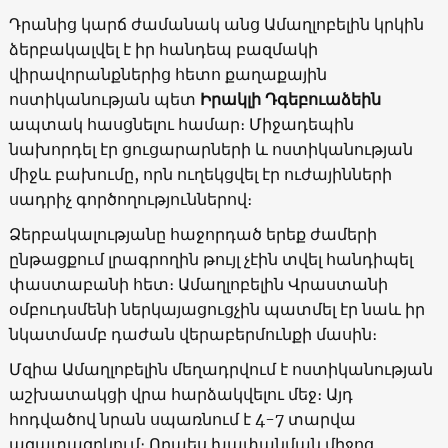
Դրանից կարճ ժամանակ անց Ամաղլոբելին կրկին
ձերբակալվել է իր հանդեպ բազմակի
վիրավորանքներից հետո քաղաքային
ոստիկանության պետ
Իրակլի Դգեբուաձեին
ապտակ հասցնելու համար։ Միջադեպին
նախորդել էր ցուցարարների և ոստիկանության
միջև բախումը, որն ուղեկցվել էր ուժայինների
սադրիչ գործողություններով։
Ձերբակալությանը հաջորդած երեք ժամերի
ընթացքում լրագրողին թույլ չէին տվել հանդիպել
փաստաբանի հետ։ Ամաղլոբելին Վրաստանի
օմբուդսմենի ներկայացուցչին պատմել էր նաև իր
նկատմամբ դաժան վերաբերմունքի մասին։
Մզիա Ամաղլոբելին մեղադրվում է ոստիկանության
աշխատակցի վրա հարձակվելու մեջ։ Այդ
հոդվածով նրան սպառնում է 4-7 տարվա
ազատազրկում։ Որպես խափանման միջոց