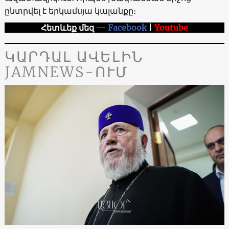
ընտրվել է երկամսյա կալանքը։
Հետևեք մեզ
—
Facebook
|
Youtube
ԿԱՐԴԱԼ ԱՎԵԼԻՆ
JAMNEWS-ՈՒՄ