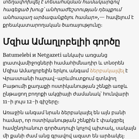
տեղափոխվել է տեսահսկման համակարգով
հագեցած խուց՝ անհրաժեշտության դեպքում
անհապաղ արձագանքելու համար»,
— հավելում է
քրեակատարողական ծառայությունը։
Մզիա Ամաղլոբելիի գործը
Batumelebi и Netgazeti անկախ առցանց
լրատվամիջոցների համահիմնադիր և տնօրեն
Մզիա Ամաղլոբելին երկու անգամ
ձերբակալվել
է
Վրաստանի հարավ-արևմուտքում գտնվող
Բաթումի քաղաքի ոստիկանության շենքի առջև
ընթացող բողոքի ակցիայի ժամանակ՝ հունվարի
11-ի լույս 12-ի գիշերը։
Առաջին անգամ նրան ձերբակալել են այն բանի
համար, որ ոստիկանության շենքին է փակցրել
համընդհանուր գործադուլի կոչով պիտակ, սակայն
մի քանի ժամ անց գրավով ազատ են արձակել։