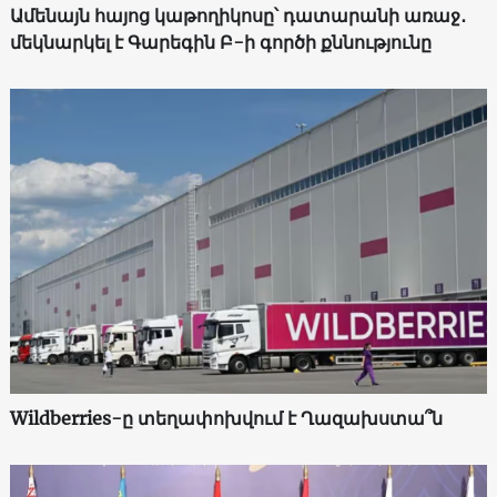
Ամենայն հայոց կաթողիկոսը՝ դատարանի առաջ․
մեկնարկել է Գարեգին Բ-ի գործի քննությունը
Wildberries-ը տեղափոխվում է Ղազախստա՞ն