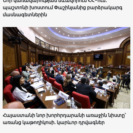
Նոր կառավարության ձևավորում ՀՀ-ում․
պաշտոնի խոստում Փաշինյանից բարձրակարգ
մասնագետներին
Հայաստանի նոր խորհրդարանի առաջին նիստը՝
առանց կաթողիկոսի. կարևոր դրվագներ