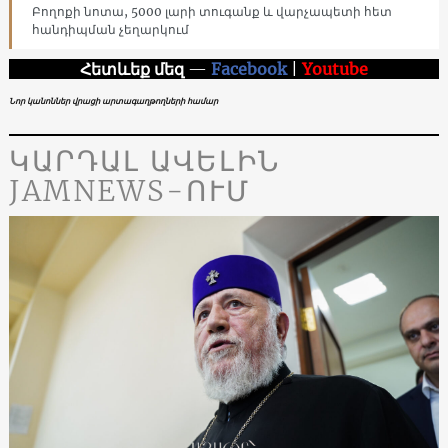
Բողոքի նոտա, 5000 լարի տուգանք և վարչապետի հետ
հանդիպման չեղարկում
Հետևեք մեզ
—
Facebook
|
Youtube
Նոր կանոններ վրացի արտագաղթողների համար
ԿԱՐԴԱԼ ԱՎԵԼԻՆ
JAMNEWS-ՈՒՄ