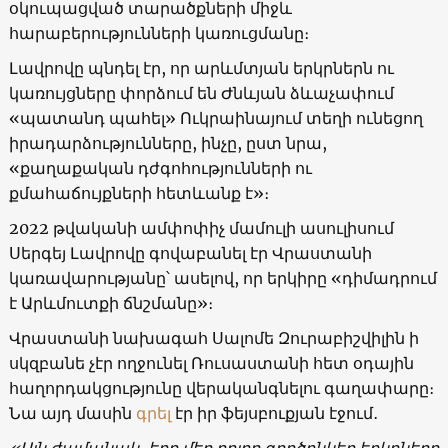
օկուպացված տարածքների միջև
հարաբերությունների կառուցմանը։
Լավրովը պնդել էր, որ արևմտյան երկրներն ու
կառույցները փորձում են Ժնևյան ձևաչափում
«պատանդ պահել» Ուկրաինայում տեղի ունեցող
իրադարձությունները, ինչը, ըստ նրա,
«քաղաքական դժգոհությունների ու
քմահաճույքների հետևանք է»։
2022 թվականի ամփոփիչ մամուլի ասուլիսում
Սերգեյ Լավրովը գովաբանել էր Վրաստանի
կառավարությանը՝ ասելով, որ երկիրը «դիմադրում
է Արևմուտքի ճնշմանը»։
Վրաստանի նախագահ Սալոմե Զուրաբիշվիլին ի
սկզբանե չէր ողջունել Ռուսաստանի հետ օդային
հաղորդակցությունը վերականգնելու գաղափարը։
Նա այդ մասին
գրել
էր իր ֆեյսբուքյան էջում․
«Այն ժամանակ, երբ մեր բոլոր գործընկեր երկրները