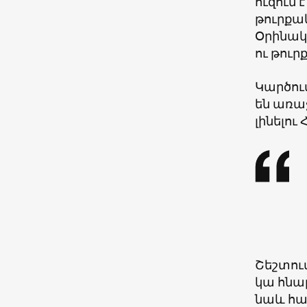
ուզում 
թուրքակ
Օրինակ
ու թուր
Կարծու
են առաջ
լինելո
Շեշտու
կա հնա
նաև հա