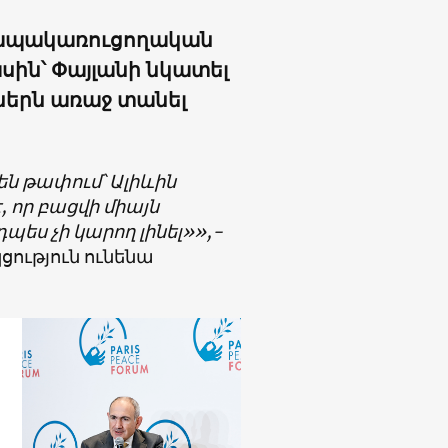
պակառուցողական
ին՝ Փայլանի նկատել
ցներն առաջ տանել
են թափում՝ Ալիևին
, որ բացվի միայն
ես չի կարող լինել»»,-
կցություն ունենա