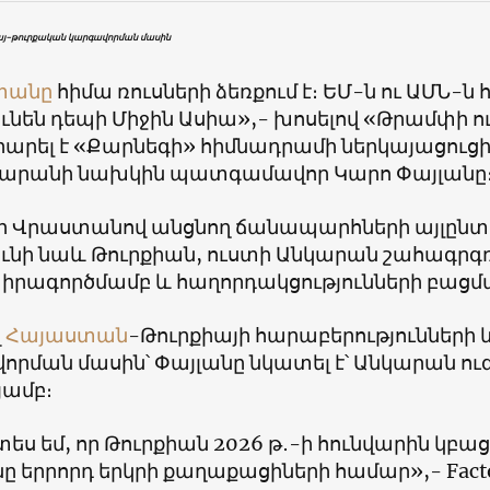
հայ-թուրքական կարգավորման մասին
տանը
հիմա ռուսների ձեռքում է։ ԵՄ-ն ու ԱՄՆ-
ւնեն դեպի Միջին Ասիա»,- խոսելով «Թրամփի ո
արել է «Քարնեգի» հիմնադրամի ներկայացուցի
արանի նախկին պատգամավոր Կարո Փայլանը
, որ Վրաստանով անցնող ճանապարհների այլընտ
ունի նաև Թուրքիան, ուստի Անկարան շահագրգ
 իրագործմամբ և հաղորդակցությունների բացմ
վ
Հայաստան
-Թուրքիայի հարաբերությունների
րման մասին՝ Փայլանը նկատել է՝ Անկարան ուզ
յամբ։
ես եմ, որ Թուրքիան 2026 թ․-ի հունվարին կբա
ը երրորդ երկրի քաղաքացիների համար»,- Fact