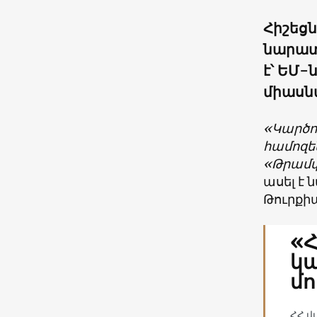
Հիշեցն
նարատ
է՝ ԵՄ-
միասն
«Կարծու
համոզեն
«Թրամփի
ասել է 
Թուրքիա
«
կ
մո
ՀՀ վ