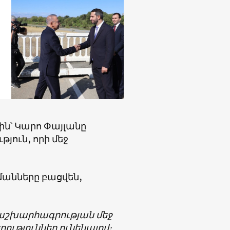
ն՝ Կարո Փայլանը
յուն, որի մեջ
մանները բացվեն,
ս աշխարհագրության մեջ
ություններ ունենալով։