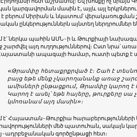
է Էրդողանի հետ աշխատել։ Եվ խոսքը ոչ միայն Կ
ան կարգավորման մասին է, այլև այլ երկրներու
 է բերում Սիրիան և նկատում՝ վերակառուցման
քական ընկերություններն այնտեղ ներդրումներ են
մ է՝ ներկա պահին ԱՄՆ-ի և Թուրքիայի նախ
 շարժվել այդ ուղղություններով։ Ըստ նրա՝ առա
ւ Հայաստանի ապագայի համար, ուստի պետք է
«Թրամփը հետաքրքրված է։ Շահ է տեսնո
բայց եթե մենք չկարողանանք առաջ շարժ
ամիսների ընթացքում, Թրամփը կարող է 
Կարող է ասել՝ եթե հայերը, թուրքերը սա չ
կմոռանամ այդ մասին»։
մ է՝ Հայաստան-Թուրքիա հարաբերություններ
րավորությունների մեծ պատուհան, սակայն կա
յ-ադրբեջանական գործընթացի հետ։