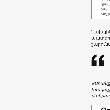
դիվ
հայ-
խոչը
Նախկին
պատերա
շարունա
«Սրանք
խաղաքա
մանրամ