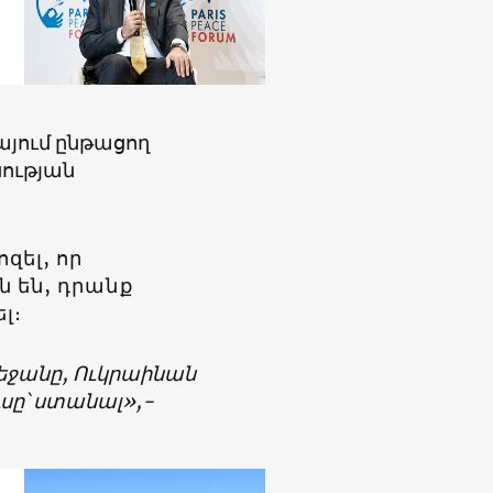
յում ընթացող
ության
զել, որ
 են, դրանք
լ։
բեջանը, Ուկրաինան
սը՝ ստանալ»,-