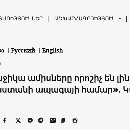
ՏՄՈՒԹՅՈՒՆՆԵՐ
ԱՇԽԱՐՀԱԳՐՈՒԹՅՈՒՆ
ლი
Русский
English
5
ջիկա ամիսները որոշիչ են լին
ստանի ապագայի համար»․ Կ