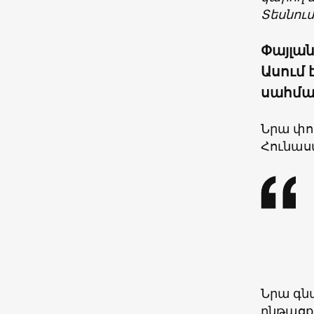
Տեսնում
Փայլան
Ասում 
սահմա
Նրա փո
Հունաստ
Նրա գն
ընթացքո