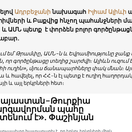
ելով
Ադրբեջանի
նախագահ
Իլհամ Ալիևի
ա
իվների և Բաքվից հնչող պահանջների մաս
ն և ԱՄՆ պետք է փորձեն բոլոր գործընթա
աբար․
մ եմ՝ Թրամփը, ԱՄՆ-ն և Եվրամիությունը ջանք 
, որ գործընթացը տեղից շարժվի։ Ալիևն ուզում է
 ուղին», մյուս ճանապարհները փակ մնան։ Այդպ
նա և հավելել, որ ՀՀ-ն էլ պետք է ուղիղ հաղորդա
յի և այլ երկրների հետ։
Հայաստան-Թուրքիա
արգավորման պահը
տենում է»․ Փաշինյան
արչապետը հայտարարել է, որ երկու երկրների միջև