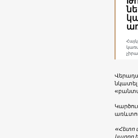
Թո
նե
կա
առ
Հայկ
կառա
չիր
Վերադա
նկատել 
«բանտվ
Կարծում
առևտուր
«Հետո ա
կարող ե