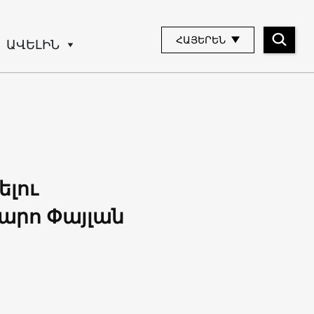
ՀԱՅԵՐԵՆ
ԱՎԵԼԻՆ
ելու
արո Փայլան