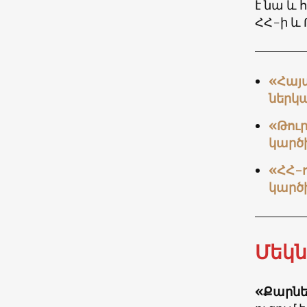
է նա և 
ՀՀ-ի և
«Հայա
ներկա
«Թու
կարծ
«ՀՀ-ո
կարծ
Մեկն
«Քարնե