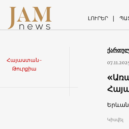
ԼՈՒՐԵՐ
ՊԱ
ქართუ
Հայաստան-
07.11.202
Թուրքիա
«Առա
Հայա
Երևան
Կիսվել