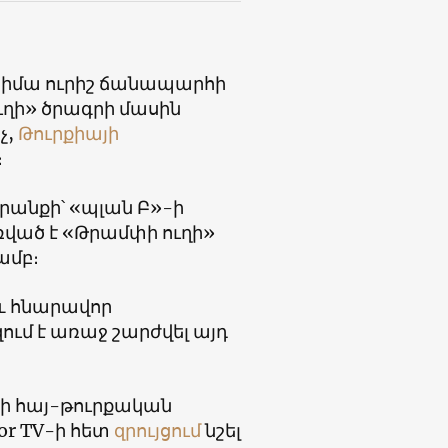
ն հիմա ուրիշ ճանապարհի
ւղի» ծրագրի մասին
չ,
Թուրքիայի
։
րանքի՝ «պլան Բ»-ի
ռված է «Թրամփի ուղի»
ամբ։
 և հնարավոր
ում է առաջ շարժվել այդ
ցի հայ-թուրքական
or TV-ի հետ
զրույցում
նշել