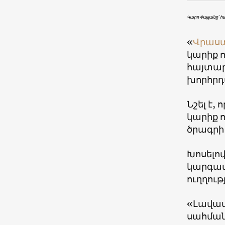
Կարո Փայլանը՝ 
«
Վրաս
կարիք ո
հայտար
խորհրդ
Նշել է
կարիք 
ծրագրի
Խոսելո
կարգավո
ուղղութ
«Լավատ
սահման