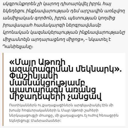
սկզբունքորեն չի կարող դիտարկվել իբրև հայ
եկեղեցու ինքնավարության դեմ արշավին առնչվող
անմիջական գործոն, իբրև պետության կողմից
իրավապահ համակարգի ներգրավմամբ
կրոնական կազմակերպության ինքնավարությանը
միջամտելն արդարացնող միջոց»,-
նկատել է
Դանիելյանը։
«Մայր Աթոռի
ազատագրման մեկնարկ».
Փաշինյանի
մասնակցությամբ
պատարագն առանց
միջադեպերի չանցավ
Ոստիկաններն ու քաղաքացիներն արգելափակել էին մի
խումբ հոգևորականների և Մայր Աթոռի շահերի
ներկայացուցչի մուտքը, մի քաղաքացու էլ ուժով հեռացրին
եկեղեցուց: Մանրամասներ: