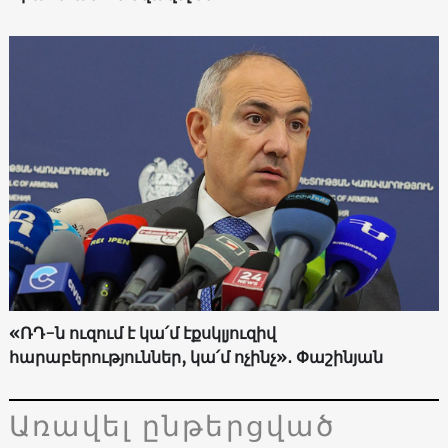
«ՌԴ-ն ուզում է կա՛մ էքսկլյուզիվ
հարաբերություններ, կա՛մ ոչինչ»․ Փաշինյան
Առավել ընթերցված