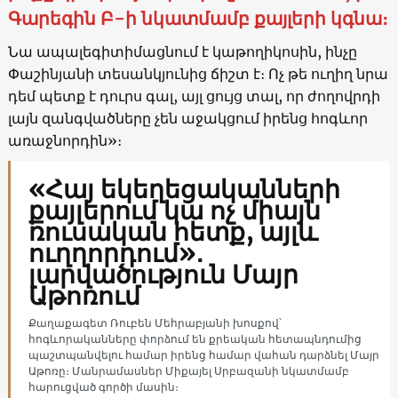
Գարեգին Բ-ի նկատմամբ քայլերի կգնա։
Նա ապալեգիտիմացնում է կաթողիկոսին, ինչը
Փաշինյանի տեսանկյունից ճիշտ է։ Ոչ թե ուղիղ նրա
դեմ պետք է դուրս գալ, այլ ցույց տալ, որ ժողովրդի
լայն զանգվածները չեն աջակցում իրենց հոգևոր
առաջնորդին»։
«Հայ եկեղեցականների
քայլերում կա ոչ միայն
ռուսական հետք, այլև
ուղղորդում»․
լարվածություն Մայր
Աթոռում
Քաղաքագետ Ռուբեն Մեհրաբյանի խոսքով՝
հոգևորականները փորձում են քրեական հետապնդումից
պաշտպանվելու համար իրենց համար վահան դարձնել Մայր
Աթոռը։ Մանրամասներ Միքայել Սրբազանի նկատմամբ
հարուցված գործի մասին։