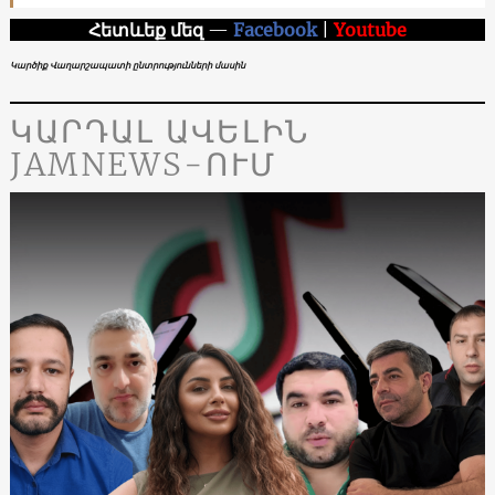
Հետևեք մեզ
—
Facebook
|
Youtube
Կարծիք Վաղարշապատի ընտրությունների մասին
ԿԱՐԴԱԼ ԱՎԵԼԻՆ
JAMNEWS-ՈՒՄ