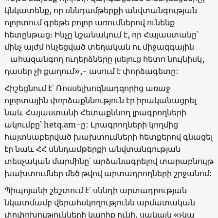
կնկատենք, որ սննդամթերքի անվտանգության
ոլորտում գրեթե բոլոր առումներով ունենք
հետընթաց։ Ինչը նշանակում է, որ Հայաստանը՝
մինչ այժմ հնչեցված տեղական ու միջազգային
ահազանգող ուղերձները լսելուց հետո նույնիսկ,
դասեր չի քաղում»,- ասում է փորձագետը:
Հիշեցնում է՝ Ռոսսելխոզնադզորից առաջ
ոլորտային փորձաքննություն էր իրականացրել
նաև Հայաստանի Հետաքննող լրագրողների
ակումբը՝ hetq.am-ը: Լրագրողների կողմից
հայտնաբերված խախտումների հետքերով գնացել
էր նաև ՀՀ սննդամթերքի անվտանգության
տեսչական մարմինը՝ արձանագրելով տարաբնույթ
խախտումներ մեծ թվով արտադրողների շրջանոմ:
Պիպոյանի շեշտում է՝ սննդի արտադրության
նկատմամբ վերահսկողությունն արմատական
փոփոխությունների կարիք ունի, սակայն «չկա