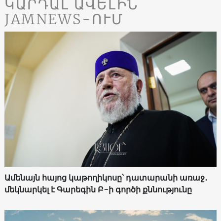
ԿԱՐԴԱԼ ԱՎԵԼԻՆ
JAMNEWS-ՈՒՄ
Ամենայն հայոց կաթողիկոսը՝ դատարանի առաջ․
մեկնարկել է Գարեգին Բ-ի գործի քննությունը