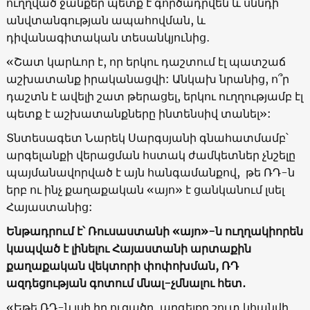
ուղղված ջանքեր պետք է գործադրվեն և սննդի
անվտանգության ապահովման, և
դիվանագիտական տեսանկյունից․
«Շատ կարևոր է, որ երկու դաշտում էլ պատշաճ
աշխատանք իրականացվի: Անկախ նրանից, ո՞ր
դաշտն է ավելի շատ թերացել, երկու ուղղությամբ էլ
պետք է աշխատանքները ինտենսիվ տանել»:
Տնտեսագետ Նարեկ Սարգսյանի գնահատմամբ՝
արգելանքի վերացման հստակ ժամկետներ չնշելը
պայմանավորված է այն հանգամանքով, թե ՌԴ-ն
երբ ու ինչ քաղաքական «այո» է ցանկանում լսել
Հայաստանից:
Ենթադրում է՝ Ռուսաստանի
«
այո
»-ն
ուղղակիորեն
կապված է լինելու Հայաստանի արտաքին
քաղաքական վեկտորի փոփոխման, ՌԴ
ազդեցության գոտում մնալ-չմնալու հետ․
«Եթե ՌԴ-ն լսի իր ուզածը, արգելքը շուտ կհանվի,