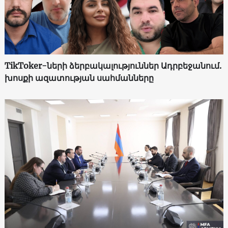
TikToker-ների ձերբակալություններ Ադրբեջանում.
խոսքի ազատության սահմանները