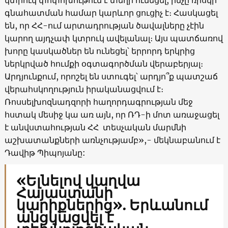
գնահատման համար կարևոր ցուցիչ է։ Հասկացել
են, որ ՀՀ-ում արտադրության ծավալները չէին
կարող այդչափ կտրուկ ավելանալ։ Այս պատճառով
խորը կասկածներ են ունեցել՝ երրորդ երկրից
ներկրված հումքի օգտագործման վերաբերյալ։
Արդյունքում, որոշել են ստուգել՝ արդյո՞ք պատշաճ
վերահսկողություն իրականացվում է։
Ռոսսելխոզնադզորի հաղորդագրության մեջ
հստակ մեսիջ կա առ այն, որ ՌԴ-ի մոտ առաջացել
է անվստահության ՀՀ տեսչական մարմնի
աշխատանքների առնչությամբ»,- մեկնաբանում է
Դավիթ Պիպոյանը:
«Ելնելով վաղվա
Հայաստանի
կարիքներից». Երևանում
անցկացվել է