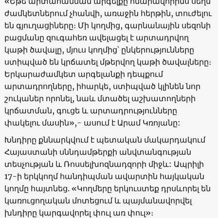
«Եթե արտահանման արգելքը հնարավորինս սեղմ
ժամկետներում չհանվի, առաջին հերթին, տուժելու
են գյուղացիները։ Մի կողմից, գարնանային սեզոնի
բացմանը զուգահեռ ավելացել է արտադրվող
կաթի ծավալը, մյուս կողմից՝ ընկերությունները
ստիպված են կրճատել մթերվող կաթի ծավալները։
Երկարաժամկետ արգելանքի դեպքում
արտադրողները, իհարկե, ստիպված կլինեն նոր
շուկաներ որոնել, նաև մտածել աշխատողների
կրճատման, գուցե և արտադրությունները
փակելու մասին»,- ասում է Արամ Կռոյանը:
Խնդիրը քննարկվում է պետական մակարդակում
Հայաստանի սննդամթերքի անվտանգության
տեսչության և Ռոսսելխոզնադզորի միջև: Ապրիլի
17-ի երկկողմ հանդիպման ավարտին հայկական
կողմը հայտնեց. «Կողմերը երկուստեք դրսևորել են
կառուցողական մոտեցում և պայմանավորվել
խնդիրը կարգավորել փուլ առ փուլ»։