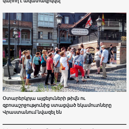
կարող է ազատազրկվել
Օտարերկրյա այցելուների թիվն ու
զբոսաշրջությունից ստացված եկամուտները
Վրաստանում նվազել են