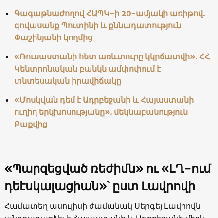
Գագաթնաժողով ՀԱՊԿ-ի 20-ամյակի առիթով.
գովասանք Պուտինի և քննադատություն
Փաշինյանի կողմից
«Ռուսաստանի հետ առևտուրը կկրճատվի». ՀՀ
Կենտրոնական բանկն ամփոփում է
տնտեսական իրավիճակը
«Մոսկվան դեմ է Ադրբեջանի և Հայաստանի
ուղիղ երկխոսությանը». մեկնաբանություն
Բաքվից
«Պարզեցված ռեժիմն» ու «ԼՂ-ում
դեէսկալացիան»՝ ըստ Լավրովի
Համատեղ ասուլիսի ժամանակ Սերգեյ Լավրովն
անդրադարձել է Հայաստանի և Ադրբեջանի միջև