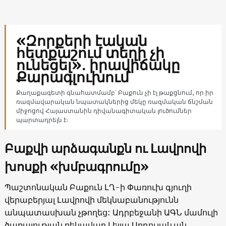
«Զորքերի էական
հետքաշում տեղի չի
ունեցել»․ իրավիճակը
Քարագլուխում
Քաղաքագետի գնահատմամբ՝ Բաքուն չի էլ թաքցնում, որ իր
ռազմավարական նպատակներից մեկը ռազմական ճնշման
միջոցով Հայաստանին դիվանագիտական լուծումներ
պարտադրելն է։
Բաքվի արձագանքն ու Լավրովի
խոսքի «խմբագրումը»
Պաշտոնական Բաքուն ԼՂ-ի Փառուխ գյուղի
վերաբերյալ Լավրովի մեկնաբանությունն
անպատասխան չթողեց: Ադրբեջանի ԱԳՆ մամուլի
ծառայության ղեկավար Լեյլա Աբդուլաևան