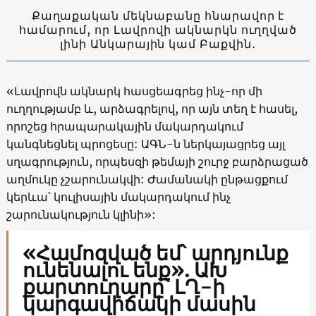
Քաղաքական մեկնաբանը հնարավոր է
համարում, որ Լավրովի ակնարկն ուղղված
լինի Անկարային կամ Բաքվին․
«Լավրովն ակնարկ հասցեագրեց ինչ-որ մի
ուղղությամբ և, արձագրելով, որ այն տեղ է հասել,
որոշեց հրապարակային մակարդակում
կանգնեցնել պրոցեսը: ԱԳՆ-ն ներկայացրեց այլ
սղագրություն, որպեսզի թեմայի շուրջ բարձրացած
աղմուկը չշարունակվի: Ժամանակի ընթացքում
կերևա՝ կուլիսային մակարդակում ինչ
շարունակություն կլինի»:
«Համոզված եմ՝ արդյունք
ունենալու ենք». ԱԽ
քարտուղարը՝ ԼՂ-ի
կարգավիճակի մասին