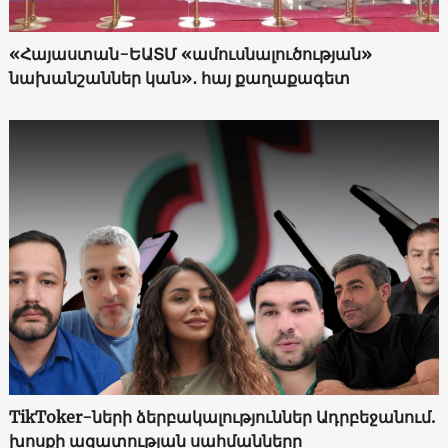
«Հայաստան-ԵԱՏՄ «ամուսնալուծության»
նախանշաններ կան»․ հայ քաղաքագետ
TikToker-ների ձերբակալություններ Ադրբեջանում.
խոսքի ազատության սահմանները