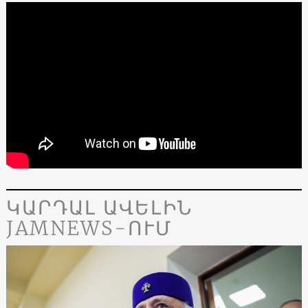
ԿԱՐԴԱԼ ԱՎԵԼԻՆ
JAMNEWS-ՈՒՄ