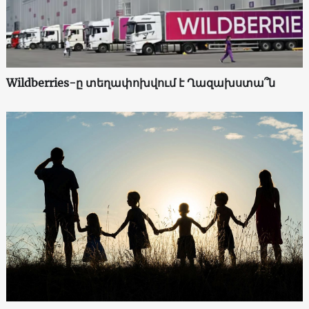
Wildberries-ը տեղափոխվում է Ղազախստա՞ն