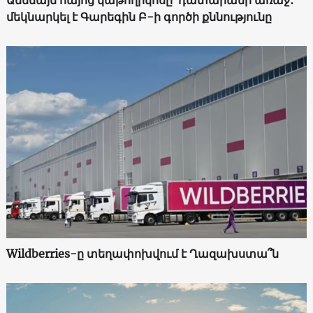
Ամենայն հայոց կաթողիկոսը՝ դատարանի առաջ․
մեկնարկել է Գարեգին Բ-ի գործի քննությունը
Wildberries-ը տեղափոխվում է Ղազախստա՞ն