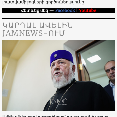
լրատվամիջոցների գործունեությունը։
Հետևեք մեզ
—
Facebook
|
Youtube
ԿԱՐԴԱԼ ԱՎԵԼԻՆ
JAMNEWS-ՈՒՄ