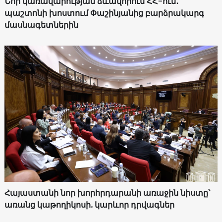
Նոր կառավարության ձևավորում ՀՀ-ում․
պաշտոնի խոստում Փաշինյանից բարձրակարգ
մասնագետներին
Հայաստանի նոր խորհրդարանի առաջին նիստը՝
առանց կաթողիկոսի. կարևոր դրվագներ