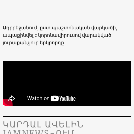
Ադրբեջանում, ըստ պաշտոնական վարկածի,
ապաքինվել է կորոնավիրուսով վարակված
յուրաքանչյուր երկրորդը
ԿԱՐԴԱԼ ԱՎԵԼԻՆ
JAMNEWS-ՈՒՄ