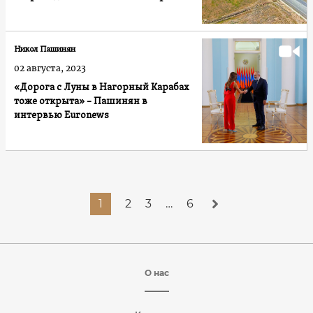
Никол Пашинян
02 августа, 2023
«Дорога с Луны в Нагорный Карабах
тоже открыта» – Пашинян в
интервью Euronews
1
2
3
…
6
О нас