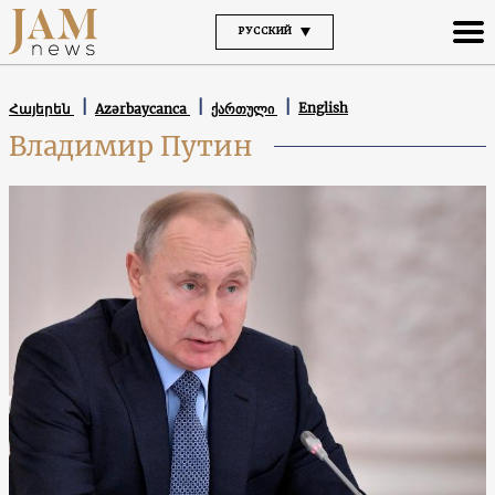
РУССКИЙ
English
Հայերեն
Azərbaycanca
ქართული
Владимир Путин