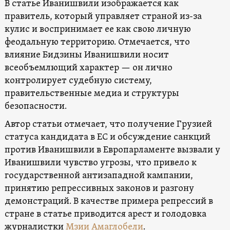
В статье Иванишвили изображается как
правитель, который управляет страной из-за
кулис и воспринимает ее как свою личную
феодальную территорию. Отмечается, что
влияние Бидзины Иванишвили носит
всеобъемлющий характер — он лично
контролирует судебную систему,
правительственные медиа и структуры
безопасности.
Автор статьи отмечает, что получение Грузией
статуса кандидата в ЕС и обсуждение санкций
против Иванишвили в Европарламенте вызвали у
Иванишвили чувство угрозы, что привело к
государственной антизападной кампании,
принятию репрессивных законов и разгону
демонстраций. В качестве примера репрессий в
стране в статье приводится арест и голодовка
журналистки
Мзии Амаглобели
.