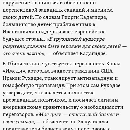
окружение Иванишвили обеспокоено
перспективой западных санкций и мнением
своих детей. По словам Гиорги Кадагидзе,
большинство детей приближенных к
Иванишвили поддерживают европейское
будущее страны.
«В грузинской культуре
родители должны быть героями для своих детей —
это очень важно»
, — объясняет Кадагидзе.
В Тбилиси явно чувствуется нервозность. Канал
«Имеди», которым владеет гражданин США
Иракли Рухадзе, транслирует антизападную и
гомофобную пропаганду. При этом сам Рухадзе
утверждает, что является полностью
прозападным политиком, и посылает сигналы
американскому правительству о необходимости
переговоров.
«Моя цель — спасти свой бизнес и
свою семью»
, — объясняет он. За кулисами
представители бизнеса ведут переговоры с