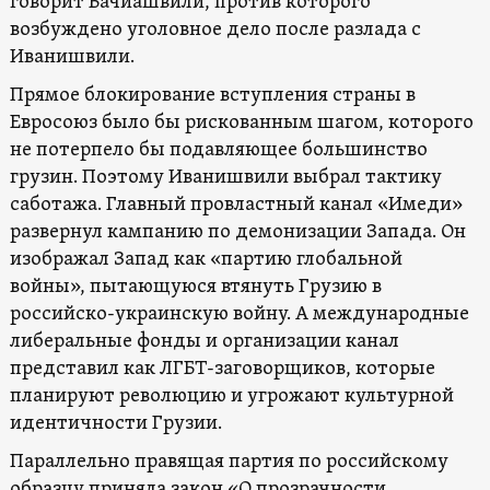
говорит Бачиашвили, против которого
возбуждено уголовное дело после разлада с
Иванишвили.
Прямое блокирование вступления страны в
Евросоюз было бы рискованным шагом, которого
не потерпело бы подавляющее большинство
грузин. Поэтому Иванишвили выбрал тактику
саботажа. Главный провластный канал «Имеди»
развернул кампанию по демонизации Запада. Он
изображал Запад как «партию глобальной
войны», пытающуюся втянуть Грузию в
российско-украинскую войну. А международные
либеральные фонды и организации канал
представил как ЛГБТ-заговорщиков, которые
планируют революцию и угрожают культурной
идентичности Грузии.
Параллельно правящая партия по российскому
образцу приняла закон «О прозрачности