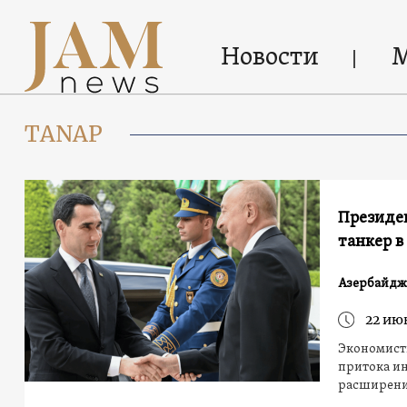
Новости
TANAP
Президен
танкер в
Азербайдж
22 ию
Экономисты
притока ин
расширени