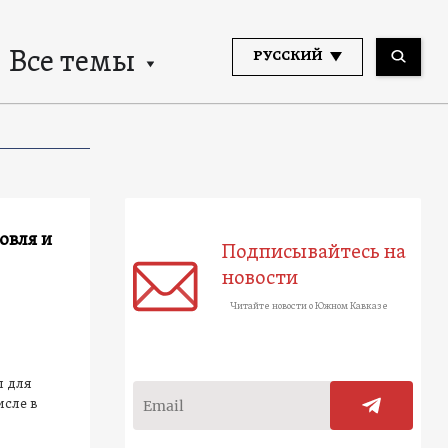
Все темы
РУССКИЙ
овля и
Подписывайтесь на
новости
Читайте новости о Южном Кавказе
л для
исле в