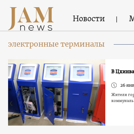
Новости
электронные терминалы
В Цхинв
26 янв
Жители гор
коммуналь