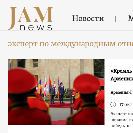
Новости
эксперт по международным от
«Кремль
Армению
Армения-Г
17 окт
Эксперт п
парламентс
победы на