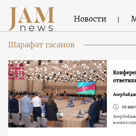
Новости
Шарафат гасанов
Конферен
ответил
Азербайдж
01 ию
Азербайджа
военнослу