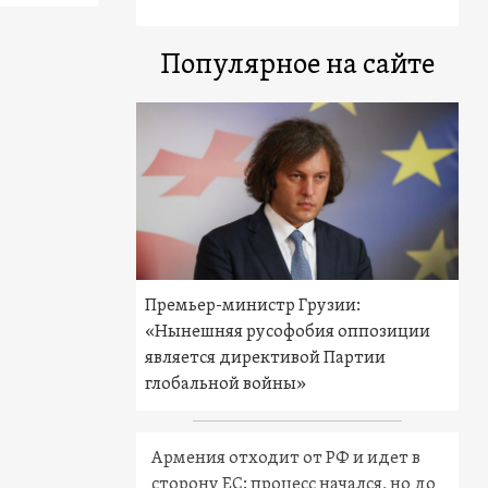
Популярное на сайте
Премьер-министр Грузии:
«Нынешняя русофобия оппозиции
является директивой Партии
глобальной войны»
Армения отходит от РФ и идет в
сторону ЕС: процесс начался, но до