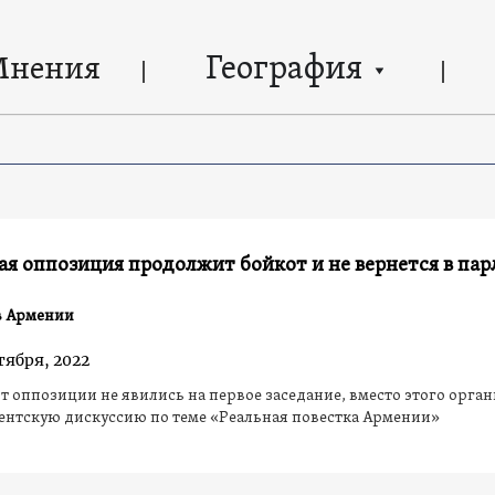
География
Мнения
я оппозиция продолжит бойкот и не вернется в па
в Армении
тября, 2022
т оппозиции не явились на первое заседание, вместо этого орга
ентскую дискуссию по теме «Реальная повестка Армении»