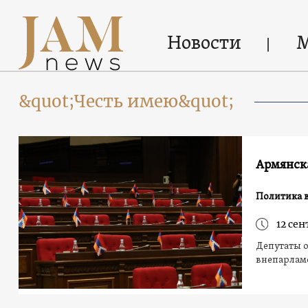
Новости
&quot;Честь имею&quot;
Армянска
Политика 
12 сен
Депутаты о
внепарлам