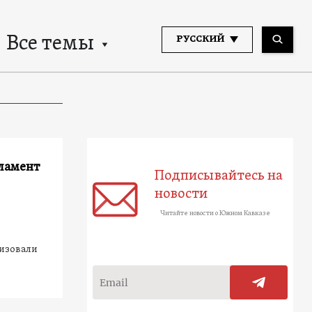
Все темы
РУССКИЙ
рламент
Подписывайтесь на
новости
Читайте новости о Южном Кавказе
низовали